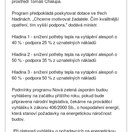
prostředí Tomáš Chalupa.
Program předpokládá poskytovat dotace ve třech
hladinách. „Chceme motivovat žadatele. Čím kvalitnější
opatření, tím vyšší podpora," dodává ministr.
Hladina 1 - snížení potřeby tepla na vytápění alespoň o
40 % - podpora 25 % z uznatelných nákladů
Hladina 2 - snížení potřeby tepla na vytápění alespoň o
50 % - podpora 35 % z uznatelných nákladů
Hladina 3 - snížení potřeby tepla na vytápění alespoň o
60 % - podpora 50 % z uznatelných nákladů
Podmínky programu Nová zelená úsporám budou
vyhlášeny na začátku příštího roku, pokud bude
připravena národní legislativa, čekáme na prováděcí
vyhlášku k zákonu 406/2000 Sb., o hospodaření energií,
která stanoví požadavky na energetickou náročnost
budov.
„Při platnosti vyhlášky o požadavcích na energetickou