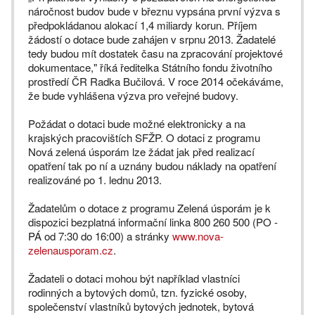
náročnost budov bude v březnu vypsána první výzva s
předpokládanou alokací 1,4 miliardy korun. Příjem
žádostí o dotace bude zahájen v srpnu 2013. Žadatelé
tedy budou mít dostatek času na zpracování projektové
dokumentace," říká ředitelka Státního fondu životního
prostředí ČR Radka Bučilová. V roce 2014 očekáváme,
že bude vyhlášena výzva pro veřejné budovy.
Požádat o dotaci bude možné elektronicky a na
krajských pracovištích SFŽP. O dotaci z programu
Nová zelená úsporám lze žádat jak před realizací
opatření tak po ní a uznány budou náklady na opatření
realizováné po 1. lednu 2013.
Žadatelům o dotace z programu Zelená úsporám je k
dispozici bezplatná informační linka 800 260 500 (PO -
PÁ od 7:30 do 16:00) a stránky
www.nova-
zelenausporam.cz
.
Žadateli o dotaci mohou být například vlastníci
rodinných a bytových domů, tzn. fyzické osoby,
společenství vlastníků bytových jednotek, bytová