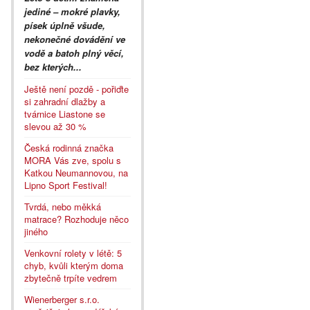
jediné – mokré plavky,
písek úplně všude,
nekonečné dovádění ve
vodě a batoh plný věcí,
bez kterých...
Ještě není pozdě - pořiďte
si zahradní dlažby a
tvárnice Liastone se
slevou až 30 %
Česká rodinná značka
MORA Vás zve, spolu s
Katkou Neumannovou, na
Lipno Sport Festival!
Tvrdá, nebo měkká
matrace? Rozhoduje něco
jiného
Venkovní rolety v létě: 5
chyb, kvůli kterým doma
zbytečně trpíte vedrem
Wienerberger s.r.o.