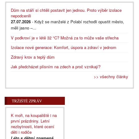
Dům na stáří si chtěli postavit jen jednou. Proto výběr izolace
nepodcenili
27.07.2026
- Když se manželé z Polabí rozhodli opustit město,
měli jasno –...
V podkroví je v létě 32 °C? Možná za to může vaše střecha
Izolace nové generace: Komfort, úspora a zdraví v jednom
Zdravý krov a teplý dům
Jak předcházet plísním na zdech a proč vznikají?
>> všechny články
TRŽIŠTĚ ZPRÁV
K moři, na koupaliště i na
první prázdniny. Letní
nezbytnosti, které ocení
děti i rodiče
Léto s dětmi znamená