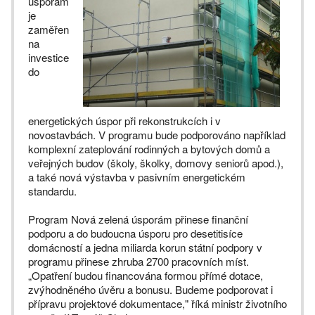
úsporám
je
zaměřen
na
investice
do
energetických úspor při rekonstrukcích i v
novostavbách. V programu bude podporováno například
komplexní zateplování rodinných a bytových domů a
veřejných budov (školy, školky, domovy seniorů apod.),
a také nová výstavba v pasivním energetickém
standardu.
Program Nová zelená úsporám přinese finanční
podporu a do budoucna úsporu pro desetitisíce
domácností a jedna miliarda korun státní podpory v
programu přinese zhruba 2700 pracovních míst.
„Opatření budou financována formou přímé dotace,
zvýhodněného úvěru a bonusu. Budeme podporovat i
přípravu projektové dokumentace," říká ministr životního