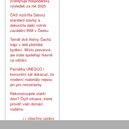
zveřejňuje hospodářský
výsledek za rok 2025
ČAS rozšířila Datový
standard stavby a
dokončila další milník
zavádění BIM v Česku
Téměř dvě třetiny Čechů
trápí v létě přehřáté
bydlení. Místo prevence
ale stále spoléhají hlavně
na větrání
Památka UNESCO i
komunitní sál dokazují, že
moderní materiály nejsou
jen pro novostavby
Rekonstruujete starší
dům? Čtyři situace, které
prověří vaši domácí
vodárnu
>> všechny zprávy