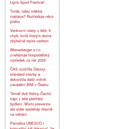
Lipno Sport Festival!
Tvrdá, nebo měkká
matrace? Rozhoduje něco
jiného
Venkovní rolety v létě: 5
chyb, kvůli kterým doma
zbytečně trpíte vedrem
Wienerberger s.r.o.
zveřejňuje hospodářský
výsledek za rok 2025
ČAS rozšířila Datový
standard stavby a
dokončila další milník
zavádění BIM v Česku
Téměř dvě třetiny Čechů
trápí v létě přehřáté
bydlení. Místo prevence
ale stále spoléhají hlavně
na větrání
Památka UNESCO i
komunitní sál dokazují, že