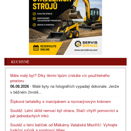
KUCHYNĚ
Máte malý byt? Díky těmto tipům získáte víc použitelného
prostoru
06.08.2026
- Malé byty na fotografiích vypadají dokonale. Jenže
v běžném životě...
Šípkové tartaletky s marcipánem a rozmarýnovým krémem
Soutěž: Letní úklid nemusí být otrava. Stačí chytří pomocníci a
pár jednoduchých triků
Soutěž o letní balíček od Mlékárny Valašské Meziříčí: Vyhrajte
funkční ručník a sportovní láhev