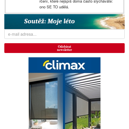
rčení, které nejspíš doma často slýcháváte:
ono SE TO udělá.
Odebírat
newsletter