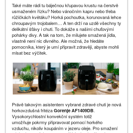
Také máte rádi tu báječnou křupavou krustu na čerstvě
usmaženém řízku? Nebo vánočním kapru nebo třeba
růžičkách květáku? Horká pochoutka, korunovaná lehce
chroupavým trojobalem… A ten drží na uzdě všechny ty
delikátní šťávy i chuti. To dokáže s našimi chuťovými
pohárky divy. A tak na tom, že milujete smažená jídla,
vlastně není nic divného. Ale možná, že hledáte
pomocníka, který je umí připravit zdravěji, abyste mohli
mlsat bez výčitek.
Právě takovým asistentem vybrané zdravé chuti je nová
horkovzdušná fritéza
Gorenje AF1409DB
.
Vysokorychlostní konvekční systém totiž
umožňuje pokrmy připravovat pomocí horkého
vzduchu, nikoliv koupáním v jezeru oleje. Pro smažení