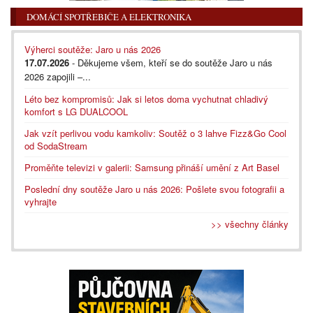
DOMÁCÍ SPOTŘEBIČE A ELEKTRONIKA
Výherci soutěže: Jaro u nás 2026
17.07.2026
- Děkujeme všem, kteří se do soutěže Jaro u nás
2026 zapojili –...
Léto bez kompromisů: Jak si letos doma vychutnat chladivý
komfort s LG DUALCOOL
Jak vzít perlivou vodu kamkoliv: Soutěž o 3 lahve Fizz&Go Cool
od SodaStream
Proměňte televizi v galerii: Samsung přináší umění z Art Basel
Poslední dny soutěže Jaro u nás 2026: Pošlete svou fotografii a
vyhrajte
>> všechny články