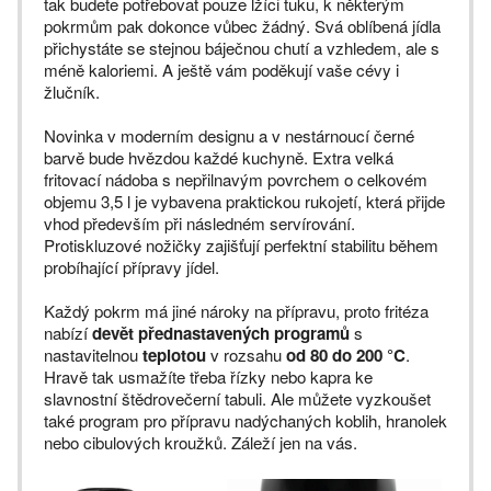
tak budete potřebovat pouze lžíci tuku, k některým
pokrmům pak dokonce vůbec žádný. Svá oblíbená jídla
přichystáte se stejnou báječnou chutí a vzhledem, ale s
méně kaloriemi. A ještě vám poděkují vaše cévy i
žlučník.
Novinka v moderním designu a v nestárnoucí černé
barvě bude hvězdou každé kuchyně. Extra velká
fritovací nádoba s nepřilnavým povrchem o celkovém
objemu 3,5 l je vybavena praktickou rukojetí, která přijde
vhod především při následném servírování.
Protiskluzové nožičky zajišťují perfektní stabilitu během
probíhající přípravy jídel.
Každý pokrm má jiné nároky na přípravu, proto fritéza
nabízí
devět přednastavených programů
s
nastavitelnou
teplotou
v rozsahu
od 80 do 200 °C
.
Hravě tak usmažíte třeba řízky nebo kapra ke
slavnostní štědrovečerní tabuli. Ale můžete vyzkoušet
také program pro přípravu nadýchaných koblih, hranolek
nebo cibulových kroužků. Záleží jen na vás.