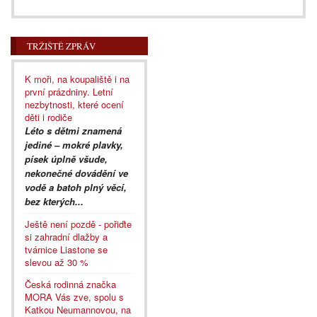
TRŽIŠTĚ ZPRÁV
K moři, na koupaliště i na
první prázdniny. Letní
nezbytnosti, které ocení
děti i rodiče
Léto s dětmi znamená
jediné – mokré plavky,
písek úplně všude,
nekonečné dovádění ve
vodě a batoh plný věcí,
bez kterých...
Ještě není pozdě - pořiďte
si zahradní dlažby a
tvárnice Liastone se
slevou až 30 %
Česká rodinná značka
MORA Vás zve, spolu s
Katkou Neumannovou, na