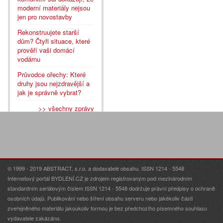
moderní materiály nejsou
jen pro novostavby
Rekonstruujete starší
dům? Čtyři situace, které
prověří vaši domácí
vodárnu
Průvodce ořechy: Které
druhy jsou nejzdravější a
jak je správně vybrat?
>> všechny zprávy
© 1999 - 2019 ABSTRACT, s.r.o. a dodavatelé obsahu. ISSN 1214 - 5548
Internetový portál BYDLENÍ.CZ je zdrojem registrovaným pod mezinárodním
standardním seriálovým číslem ISSN 1214 - 5548 dodržuje právní předpisy o ochraně
osobních údajů. Publikování nebo šíření obsahu serveru nebo jakékoliv části
zveřejněného materiálu jakoukoliv formou je bez předchozího písemného souhlasu
vydavatele zakázáno.