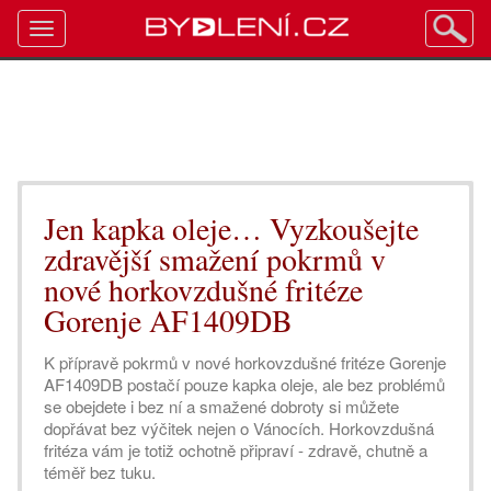
Toggle
navigation
Jen kapka oleje… Vyzkoušejte
zdravější smažení pokrmů v
nové horkovzdušné fritéze
Gorenje AF1409DB
K přípravě pokrmů v nové horkovzdušné fritéze Gorenje
AF1409DB postačí pouze kapka oleje, ale bez problémů
se obejdete i bez ní a smažené dobroty si můžete
dopřávat bez výčitek nejen o Vánocích. Horkovzdušná
fritéza vám je totiž ochotně připraví - zdravě, chutně a
téměř bez tuku.