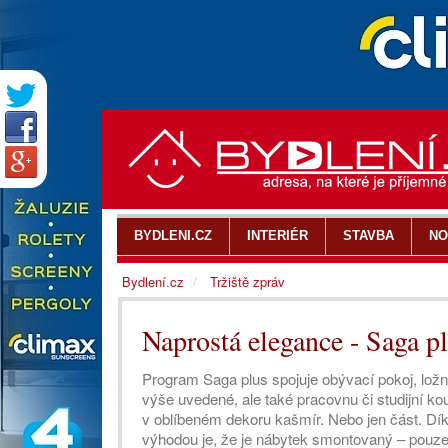
BYDLENI.CZ
INTERIÉR
STAVBA
NO
Bydlení.cz
Tržiště zpráv
Naprostá elegance - Saga p
Program Saga plus spojuje obývací pokoj, ložni
výše uvedené, ale také pracovnu či studijní ko
v oblíbeném dekoru kašmír. Nebo jen část. Díky
výhodou je, že je nábytek smontovaný – pouze v