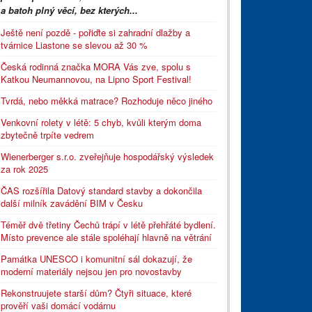
a batoh plný věcí, bez kterých...
Ještě není pozdě - pořiďte si zahradní dlažby a
tvárnice Liastone se slevou až 30 %
Česká rodinná značka MORA Vás zve, spolu s
Katkou Neumannovou, na Lipno Sport Festival!
Tvrdá, nebo měkká matrace? Rozhoduje něco jiného
Venkovní rolety v létě: 5 chyb, kvůli kterým doma
zbytečně trpíte vedrem
Wienerberger s.r.o. zveřejňuje hospodářský výsledek
za rok 2025
ČAS rozšířila Datový standard stavby a dokončila
další milník zavádění BIM v Česku
Téměř dvě třetiny Čechů trápí v létě přehřáté bydlení.
Místo prevence ale stále spoléhají hlavně na větrání
Památka UNESCO i komunitní sál dokazují, že
moderní materiály nejsou jen pro novostavby
Rekonstruujete starší dům? Čtyři situace, které
prověří vaši domácí vodárnu