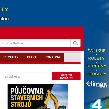
RECEPTY
BLOG
PORADNA
Odebírat
newsletter