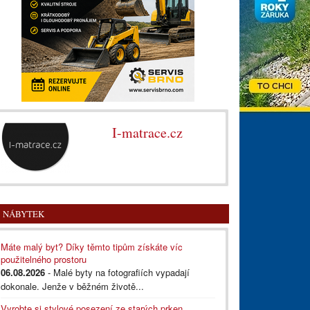
I-matrace.cz
NÁBYTEK
Máte malý byt? Díky těmto tipům získáte víc
použitelného prostoru
06.08.2026
- Malé byty na fotografiích vypadají
dokonale. Jenže v běžném životě...
Vyrobte si stylové posezení ze starých prken