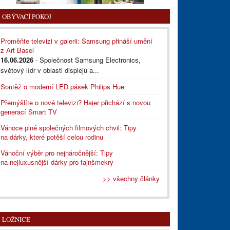
OBÝVACÍ POKOJ
Proměňte televizi v galerii: Samsung přináší umění
z Art Basel
16.06.2026
- Společnost Samsung Electronics,
světový lídr v oblasti displejů a...
Soutěž o moderní LED pásek Philips Hue
Přemýšlíte o nové televizi? Haier přichází s novou
generací Smart TV
Vánoce plné společných filmových chvil: Tipy
na dárky, které potěší celou rodinu
Vánoční výběr pro nejnáročnější: Tipy
na nejluxusnější dárky pro fajnšmekry
>> všechny články
LOŽNICE