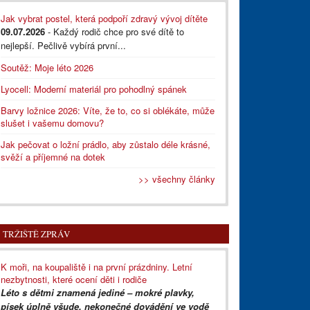
Jak vybrat postel, která podpoří zdravý vývoj dítěte
09.07.2026
- Každý rodič chce pro své dítě to
nejlepší. Pečlivě vybírá první...
Soutěž: Moje léto 2026
Lyocell: Moderní materiál pro pohodlný spánek
Barvy ložnice 2026: Víte, že to, co si oblékáte, může
slušet i vašemu domovu?
Jak pečovat o ložní prádlo, aby zůstalo déle krásné,
svěží a příjemné na dotek
>> všechny články
TRŽIŠTĚ ZPRÁV
K moři, na koupaliště i na první prázdniny. Letní
nezbytnosti, které ocení děti i rodiče
Léto s dětmi znamená jediné – mokré plavky,
písek úplně všude, nekonečné dovádění ve vodě