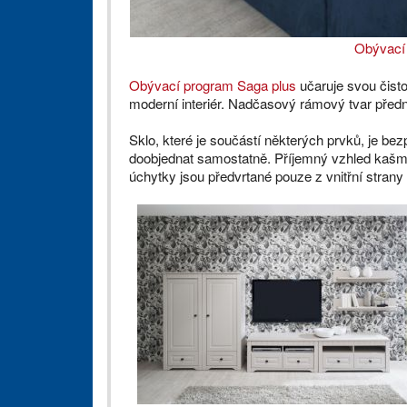
Obývací
Obývací program Saga plus
učaruje svou čisto
moderní interiér. Nadčasový rámový tvar předn
Sklo, které je součástí některých prvků, je bez
doobjednat samostatně. Příjemný vzhled kašmí
úchytky jsou předvrtané pouze z vnitřní strany 