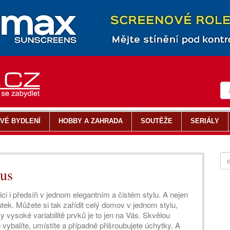
VÉ BYDLENÍ
HOBBY A ZAHRADA
SOUTĚŽE
SERIÁLY
lus
ci i předsíň v jednom elegantním a čistém stylu. A nejen
utek. Můžete si tak zařídit celý domov v jednom stylu,
 vysoké variabilitě prvků je to jen na Vás. Skvělou
ybalíte, umístíte a případně přišroubujete úchytky. A