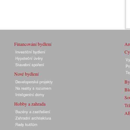
Financování bydlení
Arc
Cyk
Investiční bydlení
Hypoteční úvěry
Vy
Stavební spoření
Pr
Te
Nové bydlení
By
Developerské projekty
Na reality s rozumem
Bl
Inteligentní domy
So
Hobby a zahrada
Trž
Bazény a zastřešení
A
Zahradní architektura
Rady kutilům