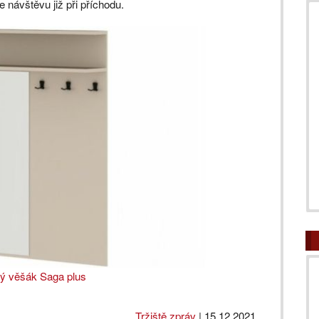
e návštěvu již při příchodu.
ý věšák Saga plus
Tržiště zpráv
|
15.12.2021