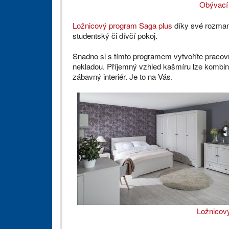
Obývací
Ložnicový program Saga plus
díky své rozmanit
studentský či dívčí pokoj.
Snadno si s tímto programem vytvoříte pracovn
nekladou. Příjemný vzhled kašmíru lze kombino
zábavný interiér. Je to na Vás.
Ložnicov