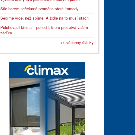
Síla barev: nečekaná proměna staré komody
Sedíme více, než spíme. A židle na to musí stačit
Polohovací křesla – pohodlí, které prospívá vašim
zádům
>> všechny články