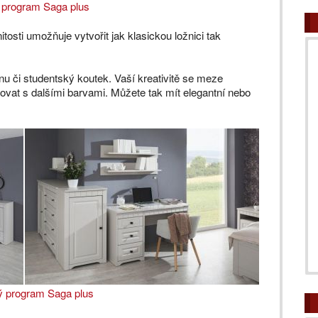
 program Saga plus
osti umožňuje vytvořit jak klasickou ložnici tak
u či studentský koutek. Vaší kreativitě se meze
vat s dalšími barvami. Můžete tak mít elegantní nebo
ý program Saga plus