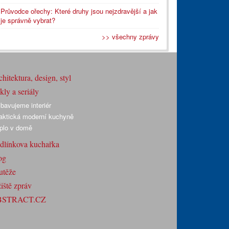
Průvodce ořechy: Které druhy jsou nejzdravější a jak
je správně vybrat?
>> všechny zprávy
hitektura, design, styl
ly a seriály
bavujeme interiér
aktická moderní kuchyně
plo v domě
dlínkova kuchařka
og
utěže
iště zpráv
BSTRACT.CZ