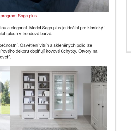
 program Saga plus
tou a elegancí. Model Saga plus je ideální pro klasický i
ích ploch v trendové barvě.
pečnostní. Osvětlení vitrín a skleněných polic lze
rového dekoru doplňují kovové úchytky. Otvory na
dveří.