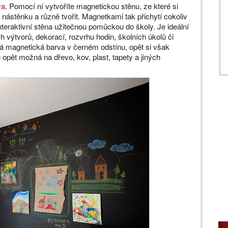
va
. Pomocí ní vytvoříte magnetickou stěnu, ze které si
 nástěnku a různě tvořit. Magnetkami tak přichytí cokoliv
teraktivní stěna užitečnou pomůckou do školy. Je ideální
ch výtvorů, dekorací, rozvrhu hodin, školních úkolů či
ává magnetická barva v černém odstínu, opět si však
e opět možná na dřevo, kov, plast, tapety a jiných