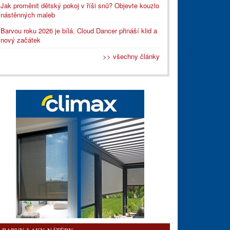
Jak proměnit dětský pokoj v říši snů? Objevte kouzlo
nástěnných maleb
Barvou roku 2026 je bílá. Cloud Dancer přináší klid a
nový začátek
>> všechny články