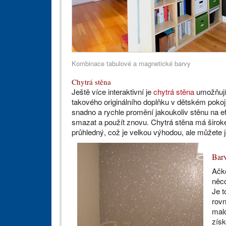
Kombinace tabulové a magnetické barvy
Chytrá stěna
Ještě více interaktivní je
chytrá stěna
umožňujíc
takového originálního doplňku v dětském pokoj
snadno a rychle promění jakoukoliv stěnu na efek
smazat a použít znovu. Chytrá stěna má široké 
průhledný, což je velkou výhodou, ale můžete j
Barv
Ačko
něco
Je 
rovn
malo
získ