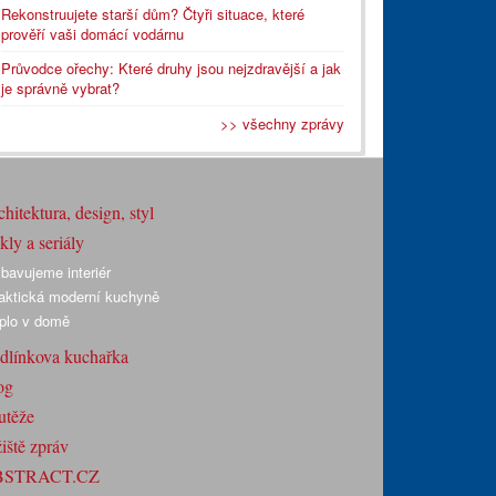
Rekonstruujete starší dům? Čtyři situace, které
prověří vaši domácí vodárnu
Průvodce ořechy: Které druhy jsou nejzdravější a jak
je správně vybrat?
>> všechny zprávy
hitektura, design, styl
ly a seriály
bavujeme interiér
aktická moderní kuchyně
plo v domě
dlínkova kuchařka
og
utěže
iště zpráv
BSTRACT.CZ