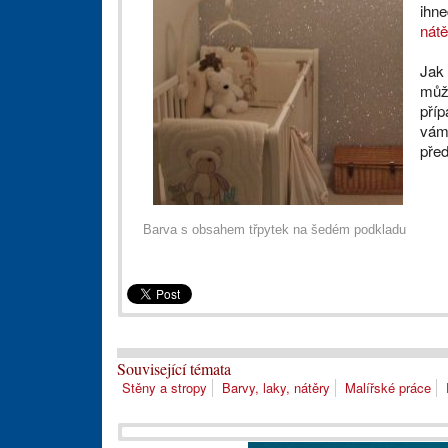
ihne
nátě
Jak 
můž
příp
vám
před
Barva s obsahem třpytek na šedém podkladu
Související témata
Stěny a stropy
Barvy, laky, nátěry
Malířské práce