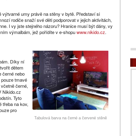
é výtvarné umy právě na stěny v bytě. Představí si
zí rodiče snaží své děti podporovat v jejich aktivitách,
hne. I vy jste stejného názoru? Hranice musí být dány, vy
ivním výmalbám, jež pořídíte v e-shopu
www.nikido.cz
.
bám. Díky ní
tvořit dětem
le černé nebo
ou pouze tmavé
 včetně černé,
V Nikido.cz
dstín. Tyto
é třeba na kov,
pouze pro
Tabulová barva na černé a červené stěně