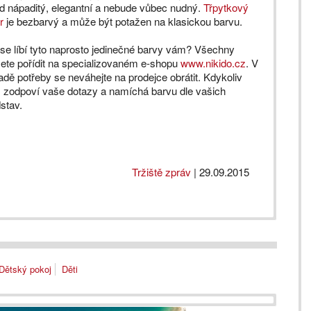
d nápaditý, elegantní a nebude vůbec nudný.
Třpytkový
r
je bezbarvý a může být potažen na klasickou barvu.
se líbí tyto naprosto jedinečné barvy vám? Všechny
ete pořídit na specializovaném e-shopu
www.nikido.cz
. V
adě potřeby se neváhejte na prodejce obrátit. Kdykoliv
 zodpoví vaše dotazy a namíchá barvu dle vašich
stav.
Tržiště zpráv
|
29.09.2015
Dětský pokoj
Děti