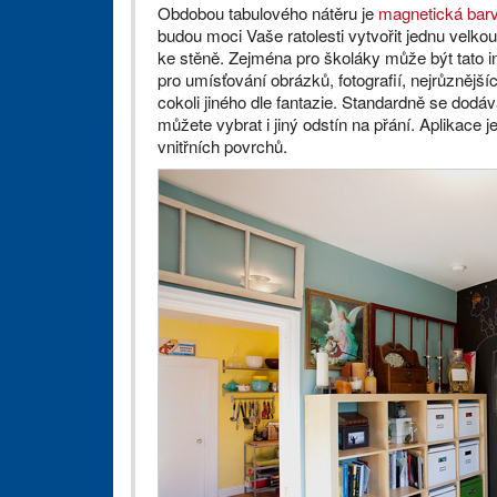
Obdobou tabulového nátěru je
magnetická bar
budou moci Vaše ratolesti vytvořit jednu velkou
ke stěně. Zejména pro školáky může být tato in
pro umísťování obrázků, fotografií, nejrůznější
cokoli jiného dle fantazie. Standardně se dod
můžete vybrat i jiný odstín na přání. Aplikace j
vnitřních povrchů.