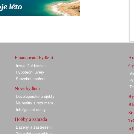
Financování bydlení
Arc
Cyk
Investiční bydlení
Hypoteční úvěry
Vy
Stavební spoření
Pr
Te
Nové bydlení
By
Developerské projekty
Na reality s rozumem
Bl
Inteligentní domy
So
Hobby a zahrada
Trž
Bazény a zastřešení
A
Zahradní architektura