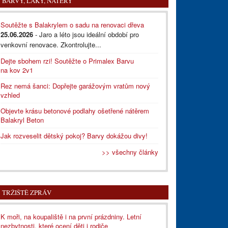
BARVY, LAKY, NÁTĚRY
Soutěžte s Balakrylem o sadu na renovaci dřeva
25.06.2026
- Jaro a léto jsou ideální období pro
venkovní renovace. Zkontrolujte...
Dejte sbohem rzi! Soutěžte o Primalex Barvu
na kov 2v1
Rez nemá šanci: Dopřejte garážovým vratům nový
vzhled
Objevte krásu betonové podlahy ošetřené nátěrem
Balakryl Beton
Jak rozveselit dětský pokoj? Barvy dokážou divy!
>> všechny články
TRŽIŠTĚ ZPRÁV
K moři, na koupaliště i na první prázdniny. Letní
nezbytnosti, které ocení děti i rodiče