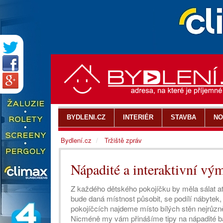
BYDLENI.CZ
INTERIÉR
STAVBA
NO
Bydlení.cz
Tržiště zpráv
Nápadité a interaktivní vý
Z každého dětského pokojíčku by měla sálat a
bude daná místnost působit, se podílí nábytek
pokojíčcích najdeme místo bílých stěn nejrůzně
Nicméně my vám přinášíme tipy na nápadité bar