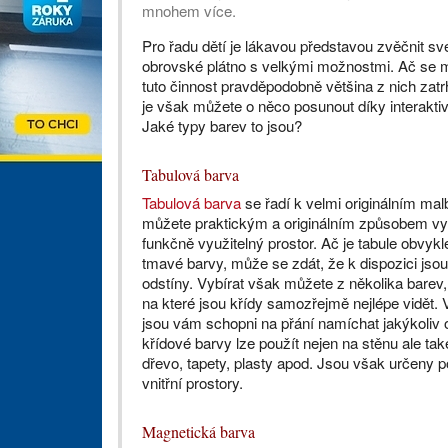
mnohem více.
Pro řadu dětí je lákavou představou zvěčnit sv
obrovské plátno s velkými možnostmi. Ač se mno
tuto činnost pravděpodobně většina z nich zatr
je však můžete o něco posunout díky interakt
Jaké typy barev to jsou?
Tabulová barva
Tabulová barva
se řadí k velmi originálním mal
můžete praktickým a originálním způsobem vy
funkčně využitelný prostor. Ač je tabule obvyk
tmavé barvy, může se zdát, že k dispozici js
odstíny. Vybírat však můžete z několika barev,
na které jsou křídy samozřejmě nejlépe vidět. 
jsou vám schopni na přání namíchat jakýkoliv o
křídové barvy lze použít nejen na stěnu ale tak
dřevo, tapety, plasty apod. Jsou však určeny 
vnitřní prostory.
Magnetická barva