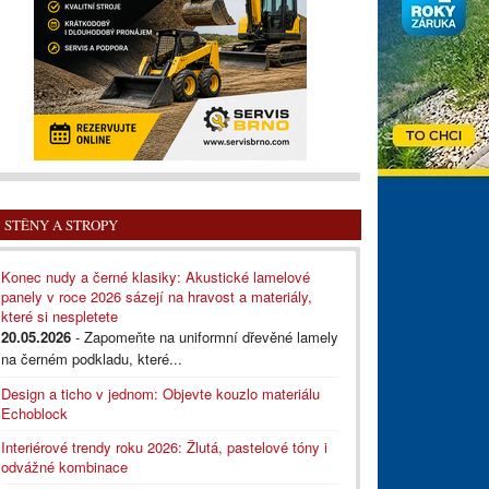
STĚNY A STROPY
Konec nudy a černé klasiky: Akustické lamelové
panely v roce 2026 sázejí na hravost a materiály,
které si nespletete
20.05.2026
- Zapomeňte na uniformní dřevěné lamely
na černém podkladu, které...
Design a ticho v jednom: Objevte kouzlo materiálu
Echoblock
Interiérové trendy roku 2026: Žlutá, pastelové tóny i
odvážné kombinace