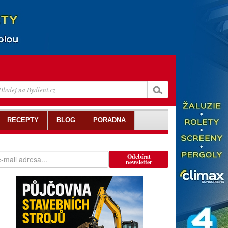
RECEPTY
BLOG
PORADNA
Odebírat
newsletter