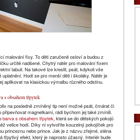
í malování fixy. To děti zaručeně osloví a budou z
íčku určitě nadšené. Chytrý nátěr pro malování fixem
tní tabuli. Na takové lze kreslit, psát, kdykoli vše
uplatnění. Hodí se pro menší děti i školáky. Nátěr je
ej aplikovat na klasickou výmalbu různého odstínu.
a s obsahem třpytek
liv na posledně zmíněný tip není možné psát, čmárat či
 připevňovat magnetkami, rádi bychom jej také zmínili.
to
barva s obsahem třpytek
, která se do dětských pokojů
ěž velice hodí. Díky ní vytvoříte kouzelný pokojíček pro
u princeznu nebo prince. Jak je z názvu zřejmé, stěna
á třpytivý efekt, který je naprosto úžasný. Interiér bude