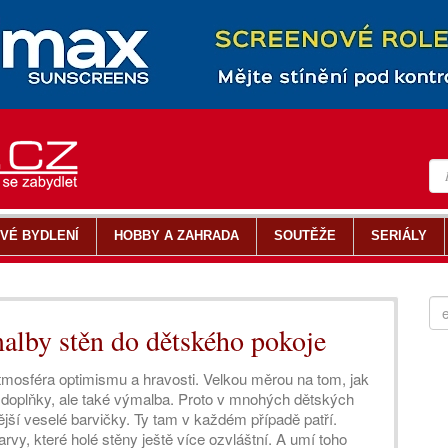
VÉ BYDLENÍ
HOBBY A ZAHRADA
SOUTĚŽE
SERIÁLY
malby stěn do dětského pokoje
tmosféra optimismu a hravosti. Velkou měrou na tom, jak
, doplňky, ale také výmalba. Proto v mnohých dětských
jší veselé barvičky. Ty tam v každém případě patří.
vy, které holé stěny ještě více ozvláštní. A umí toho