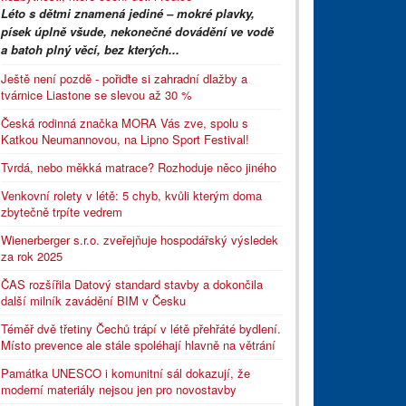
Léto s dětmi znamená jediné – mokré plavky,
písek úplně všude, nekonečné dovádění ve vodě
a batoh plný věcí, bez kterých...
Ještě není pozdě - pořiďte si zahradní dlažby a
tvárnice Liastone se slevou až 30 %
Česká rodinná značka MORA Vás zve, spolu s
Katkou Neumannovou, na Lipno Sport Festival!
Tvrdá, nebo měkká matrace? Rozhoduje něco jiného
Venkovní rolety v létě: 5 chyb, kvůli kterým doma
zbytečně trpíte vedrem
Wienerberger s.r.o. zveřejňuje hospodářský výsledek
za rok 2025
ČAS rozšířila Datový standard stavby a dokončila
další milník zavádění BIM v Česku
Téměř dvě třetiny Čechů trápí v létě přehřáté bydlení.
Místo prevence ale stále spoléhají hlavně na větrání
Památka UNESCO i komunitní sál dokazují, že
moderní materiály nejsou jen pro novostavby