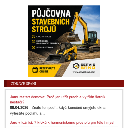
ZDRAVÉ SPANÍ
Jarní restart domova: Proč jen utřít prach a vytřídit šatník
nestačí?
08.04.2026
- Znáte ten pocit, když konečně umyjete okna,
vyleštíte podlahu a...
Jaro v ložnici: 7 kroků k harmonickému prostoru pro tělo i mysl