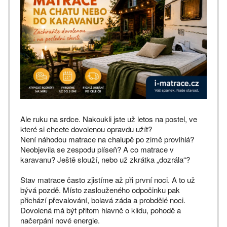
Ale ruku na srdce. Nakoukli jste už letos na postel, ve
které si chcete dovolenou opravdu užít?
Není náhodou matrace na chalupě po zimě provlhlá?
Neobjevila se zespodu plíseň? A co matrace v
karavanu? Ještě slouží, nebo už zkrátka „dozrála“?
Stav matrace často zjistíme až při první noci. A to už
bývá pozdě. Místo zaslouženého odpočinku pak
přichází převalování, bolavá záda a probdělé noci.
Dovolená má být přitom hlavně o klidu, pohodě a
načerpání nové energie.