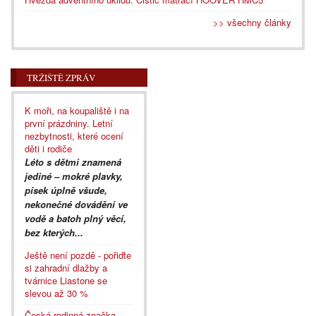
>> všechny články
TRŽIŠTĚ ZPRÁV
K moři, na koupaliště i na
první prázdniny. Letní
nezbytnosti, které ocení
děti i rodiče
Léto s dětmi znamená
jediné – mokré plavky,
písek úplně všude,
nekonečné dovádění ve
vodě a batoh plný věcí,
bez kterých...
Ještě není pozdě - pořiďte
si zahradní dlažby a
tvárnice Liastone se
slevou až 30 %
Česká rodinná značka