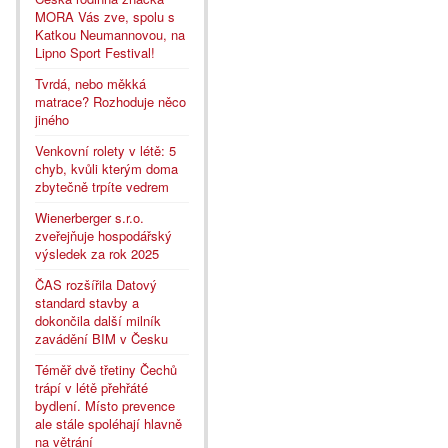
MORA Vás zve, spolu s
Katkou Neumannovou, na
Lipno Sport Festival!
Tvrdá, nebo měkká
matrace? Rozhoduje něco
jiného
Venkovní rolety v létě: 5
chyb, kvůli kterým doma
zbytečně trpíte vedrem
Wienerberger s.r.o.
zveřejňuje hospodářský
výsledek za rok 2025
ČAS rozšířila Datový
standard stavby a
dokončila další milník
zavádění BIM v Česku
Téměř dvě třetiny Čechů
trápí v létě přehřáté
bydlení. Místo prevence
ale stále spoléhají hlavně
na větrání