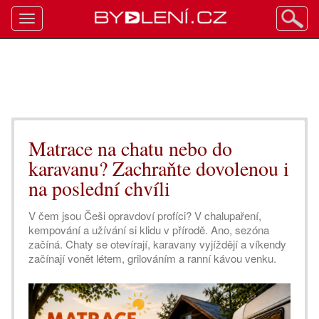
Toggle
navigation
Matrace na chatu nebo do
karavanu? Zachraňte dovolenou i
na poslední chvíli
V čem jsou Češi opravdoví profíci? V chalupaření,
kempování a užívání si klidu v přírodě. Ano, sezóna
začíná. Chaty se otevírají, karavany vyjíždějí a víkendy
začínají vonět létem, grilováním a ranní kávou venku.