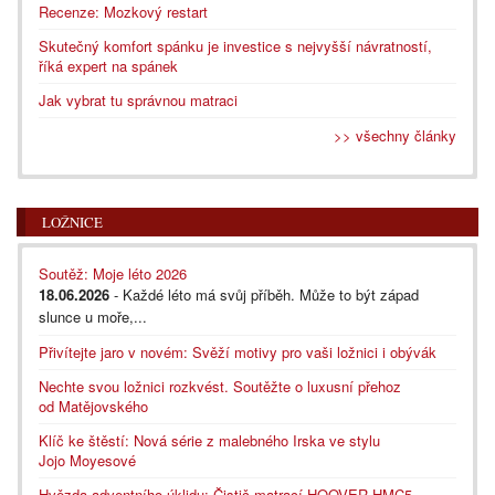
Recenze: Mozkový restart
Skutečný komfort spánku je investice s nejvyšší návratností,
říká expert na spánek
Jak vybrat tu správnou matraci
>> všechny články
LOŽNICE
Soutěž: Moje léto 2026
18.06.2026
- Každé léto má svůj příběh. Může to být západ
slunce u moře,...
Přivítejte jaro v novém: Svěží motivy pro vaši ložnici i obývák
Nechte svou ložnici rozkvést. Soutěžte o luxusní přehoz
od Matějovského
Klíč ke štěstí: Nová série z malebného Irska ve stylu
Jojo Moyesové
Hvězda adventního úklidu: Čistič matrací HOOVER HMC5