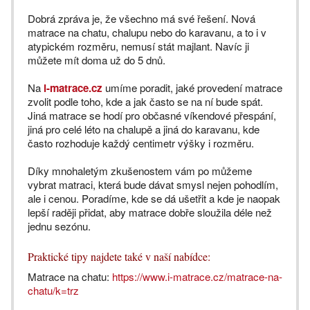
Dobrá zpráva je, že všechno má své řešení. Nová
matrace na chatu, chalupu nebo do karavanu, a to i v
atypickém rozměru, nemusí stát majlant. Navíc ji
můžete mít doma už do 5 dnů.
Na
i-matrace.cz
umíme poradit, jaké provedení matrace
zvolit podle toho, kde a jak často se na ní bude spát.
Jiná matrace se hodí pro občasné víkendové přespání,
jiná pro celé léto na chalupě a jiná do karavanu, kde
často rozhoduje každý centimetr výšky i rozměru.
Díky mnohaletým zkušenostem vám po můžeme
vybrat matraci, která bude dávat smysl nejen pohodlím,
ale i cenou. Poradíme, kde se dá ušetřit a kde je naopak
lepší raději přidat, aby matrace dobře sloužila déle než
jednu sezónu.
Praktické tipy najdete také v naší nabídce:
Matrace na chatu:
https://www.i-matrace.cz/matrace-na-
chatu/k=trz