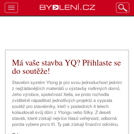
Toggle
navigation
Má vaše stavba YQ? Přihlaste se
do soutěže!
Stavební systém Ytong je pro svou jednoduchost jedním
z nejžádanějších materiálů u výstavby rodinných domů.
Jeho výrobce, společnost Xella, se proto rozhodla
zviditelnit nápaditost jednotlivých projektů a vypsala
soutěž pro stavebníky, kteří v posledních 4 letech
kolaudovali svůj dům z Ytongu nebo Silky. Z deseti
staveb, které získají nejvíce hlasů veřejnosti, odborná
porota vybere první tři. Ty pak získají finanční odměnu.