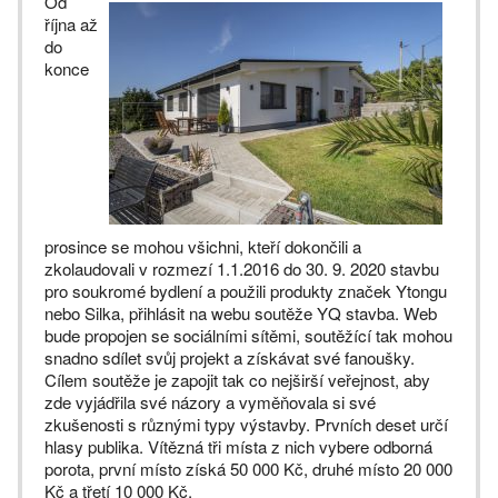
Od
října až
do
konce
prosince se mohou všichni, kteří dokončili a
zkolaudovali v rozmezí 1.1.2016 do 30. 9. 2020 stavbu
pro soukromé bydlení a použili produkty značek Ytongu
nebo Silka, přihlásit na webu soutěže YQ stavba. Web
bude propojen se sociálními sítěmi, soutěžící tak mohou
snadno sdílet svůj projekt a získávat své fanoušky.
Cílem soutěže je zapojit tak co nejširší veřejnost, aby
zde vyjádřila své názory a vyměňovala si své
zkušenosti s různými typy výstavby. Prvních deset určí
hlasy publika. Vítězná tři místa z nich vybere odborná
porota, první místo získá 50 000 Kč, druhé místo 20 000
Kč a třetí 10 000 Kč.