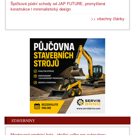
Špičkové půdní schody od JAP FUTURE, promyšlená
konstrukce i minimalistický design
>> všechny články
STAVEBNINY
Montovaná prodejní hala - ideální volba pro autosalony,