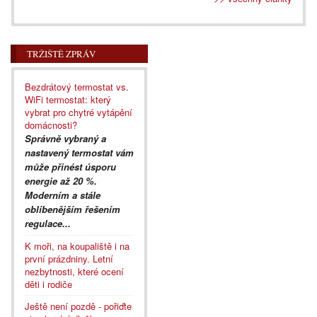
TRŽIŠTĚ ZPRÁV
Bezdrátový termostat vs.
WiFi termostat: který
vybrat pro chytré vytápění
domácnosti?
Správně vybraný a
nastavený termostat vám
může přinést úsporu
energie až 20 %.
Moderním a stále
oblíbenějším řešením
regulace...
K moři, na koupaliště i na
první prázdniny. Letní
nezbytnosti, které ocení
děti i rodiče
Ještě není pozdě - pořiďte