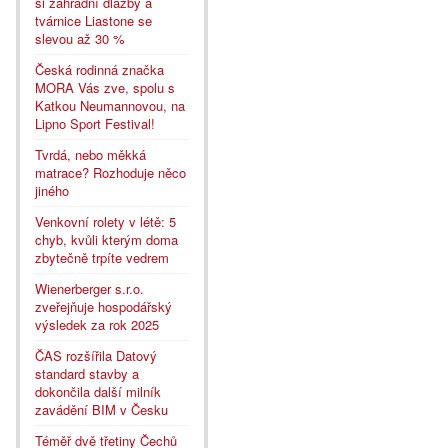
si zahradní dlažby a
tvárnice Liastone se
slevou až 30 %
Česká rodinná značka
MORA Vás zve, spolu s
Katkou Neumannovou, na
Lipno Sport Festival!
Tvrdá, nebo měkká
matrace? Rozhoduje něco
jiného
Venkovní rolety v létě: 5
chyb, kvůli kterým doma
zbytečně trpíte vedrem
Wienerberger s.r.o.
zveřejňuje hospodářský
výsledek za rok 2025
ČAS rozšířila Datový
standard stavby a
dokončila další milník
zavádění BIM v Česku
Téměř dvě třetiny Čechů