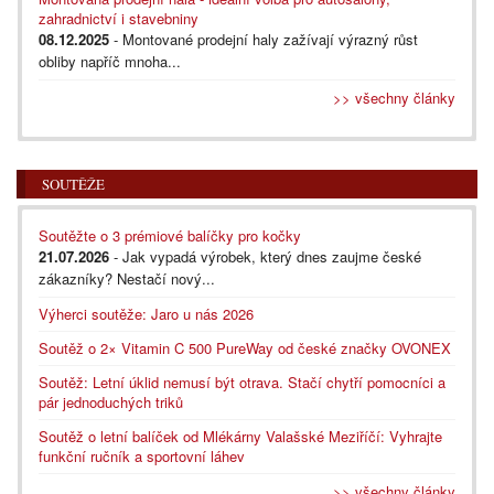
zahradnictví i stavebniny
08.12.2025
- Montované prodejní haly zažívají výrazný růst
obliby napříč mnoha...
>> všechny články
SOUTĚŽE
Soutěžte o 3 prémiové balíčky pro kočky
21.07.2026
- Jak vypadá výrobek, který dnes zaujme české
zákazníky? Nestačí nový...
Výherci soutěže: Jaro u nás 2026
Soutěž o 2× Vitamin C 500 PureWay od české značky OVONEX
Soutěž: Letní úklid nemusí být otrava. Stačí chytří pomocníci a
pár jednoduchých triků
Soutěž o letní balíček od Mlékárny Valašské Meziříčí: Vyhrajte
funkční ručník a sportovní láhev
>> všechny články