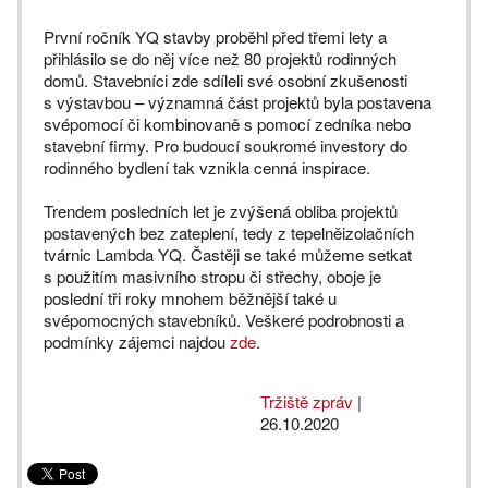
První ročník YQ stavby proběhl před třemi lety a
přihlásilo se do něj více než 80 projektů rodinných
domů. Stavebníci zde sdíleli své osobní zkušenosti
s výstavbou – významná část projektů byla postavena
svépomocí či kombinovaně s pomocí zedníka nebo
stavební firmy. Pro budoucí soukromé investory do
rodinného bydlení tak vznikla cenná inspirace.
Trendem posledních let je zvýšená obliba projektů
postavených bez zateplení, tedy z tepelněizolačních
tvárnic Lambda YQ. Častěji se také můžeme setkat
s použitím masivního stropu či střechy, oboje je
poslední tři roky mnohem běžnější také u
svépomocných stavebníků. Veškeré podrobnosti a
podmínky zájemci najdou
zde
.
Tržiště zpráv
|
26.10.2020