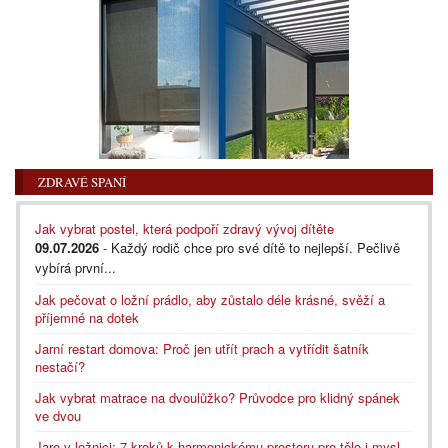
ZDRAVÉ SPANÍ
Jak vybrat postel, která podpoří zdravý vývoj dítěte
09.07.2026
- Každý rodič chce pro své dítě to nejlepší. Pečlivě
vybírá první...
Jak pečovat o ložní prádlo, aby zůstalo déle krásné, svěží a
příjemné na dotek
Jarní restart domova: Proč jen utřít prach a vytřídit šatník
nestačí?
Jak vybrat matrace na dvoulůžko? Průvodce pro klidný spánek
ve dvou
Jaro v ložnici: 7 kroků k harmonickému prostoru pro tělo i mysl