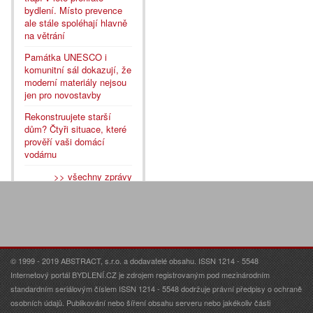
bydlení. Místo prevence
ale stále spoléhají hlavně
na větrání
Památka UNESCO i
komunitní sál dokazují, že
moderní materiály nejsou
jen pro novostavby
Rekonstruujete starší
dům? Čtyři situace, které
prověří vaši domácí
vodárnu
>> všechny zprávy
© 1999 - 2019 ABSTRACT, s.r.o. a dodavatelé obsahu. ISSN 1214 - 5548
Internetový portál BYDLENÍ.CZ je zdrojem registrovaným pod mezinárodním
standardním seriálovým číslem ISSN 1214 - 5548 dodržuje právní předpisy o ochraně
osobních údajů. Publikování nebo šíření obsahu serveru nebo jakékoliv části