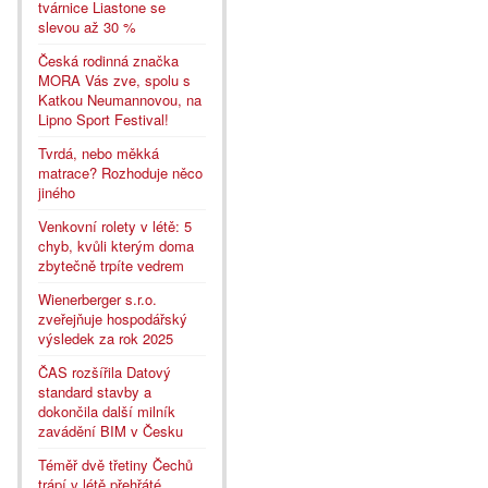
tvárnice Liastone se
slevou až 30 %
Česká rodinná značka
MORA Vás zve, spolu s
Katkou Neumannovou, na
Lipno Sport Festival!
Tvrdá, nebo měkká
matrace? Rozhoduje něco
jiného
Venkovní rolety v létě: 5
chyb, kvůli kterým doma
zbytečně trpíte vedrem
Wienerberger s.r.o.
zveřejňuje hospodářský
výsledek za rok 2025
ČAS rozšířila Datový
standard stavby a
dokončila další milník
zavádění BIM v Česku
Téměř dvě třetiny Čechů
trápí v létě přehřáté