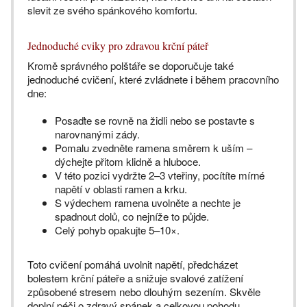
slevit ze svého spánkového komfortu.
Jednoduché cviky pro zdravou krční páteř
Kromě správného polštáře se doporučuje také
jednoduché cvičení, které zvládnete i během pracovního
dne:
Posaďte se rovně na židli nebo se postavte s
narovnanými zády.
Pomalu zvedněte ramena směrem k uším –
dýchejte přitom klidně a hluboce.
V této pozici vydržte 2–3 vteřiny, pocítíte mírné
napětí v oblasti ramen a krku.
S výdechem ramena uvolněte a nechte je
spadnout dolů, co nejníže to půjde.
Celý pohyb opakujte 5–10×.
Toto cvičení pomáhá uvolnit napětí, předcházet
bolestem krční páteře a snižuje svalové zatížení
způsobené stresem nebo dlouhým sezením. Skvěle
doplní péči o zdravý spánek a celkovou pohodu.