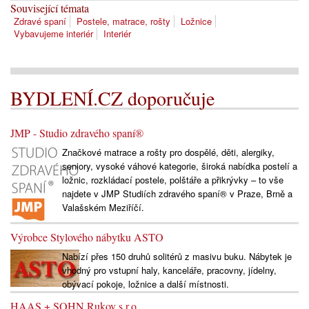
Související témata
Zdravé spaní
Postele, matrace, rošty
Ložnice
Vybavujeme interiér
Interiér
BYDLENÍ.CZ doporučuje
JMP - Studio zdravého spaní®
Značkové matrace a rošty pro dospělé, děti, alergiky,
seniory, vysoké váhové kategorie, široká nabídka postelí a
ložnic, rozkládací postele, polštáře a přikrývky – to vše
najdete v JMP Studiích zdravého spaní® v Praze, Brně a
Valašském Meziříčí.
Výrobce Stylového nábytku ASTO
Nabízí přes 150 druhů solitérů z masivu buku. Nábytek je
vhodný pro vstupní haly, kanceláře, pracovny, jídelny,
obývací pokoje, ložnice a další místnosti.
HAAS + SOHN Rukov s.r.o.