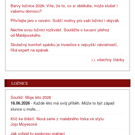
Barvy ložnice 2026: Víte, že to, co si oblékáte, může slušet i
vašemu domovu?
Přivítejte jaro v novém: Svěží motivy pro vaši ložnici i obývák
Nechte svou ložnici rozkvést. Soutěžte o luxusní přehoz
od Matějovského
Skutečný komfort spánku je investice s nejvyšší návratností,
říká expert na spánek
>> všechny články
LOŽNICE
Soutěž: Moje léto 2026
18.06.2026
- Každé léto má svůj příběh. Může to být západ
slunce u moře,...
Klíč ke štěstí: Nová série z malebného Irska ve stylu
Jojo Moyesové
Jak vybrat tu správnou matraci