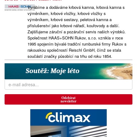
Vyrábíme a dodáváme krbová kamna, krbová kamna s
výměníkem, krbové vložky, krbové vložky s
výměníkem, krbové sestavy, peletová kamna a
příslušenství jako krbové nářadí, kouřovody a další.
Zajišťujeme záruční a pozáruční servis našich výrobků.
Společnost HAAS+SOHN Rukov, s.r.o. vznikla v roce
1995 spojením bývalé tradiční rumburské firmy Rukov s
rakouskou společností Reischl GmbH, čímž se stala
součástí značky působící na trhu od roku 1854.
Odebírat
newsletter