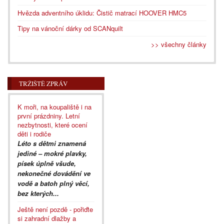
Hvězda adventního úklidu: Čistič matrací HOOVER HMC5
Tipy na vánoční dárky od SCANquilt
>> všechny články
TRŽIŠTĚ ZPRÁV
K moři, na koupaliště i na
první prázdniny. Letní
nezbytnosti, které ocení
děti i rodiče
Léto s dětmi znamená
jediné – mokré plavky,
písek úplně všude,
nekonečné dovádění ve
vodě a batoh plný věcí,
bez kterých...
Ještě není pozdě - pořiďte
si zahradní dlažby a