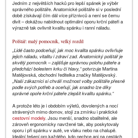
Jedním z největších hacků pro lepší spánek je výběr
správného polštáře. Anatomické polštáře si v poslední
době získávají čím dál více příznivců a není se čemu
divit – dokážou nabídnout optimální oporu krční páteři a
výrazně tak ovlivnit kvalitu spánku i ranní náladu.
Polštář: malý pomocník, velký rozdíl
„Lidé často podceňují, jak moc kvalita spánku ovlivňuje
jejich náladu, vitalitu i zdraví zad. Anatomický polštář je
skvělý pomocník – zajišťuje správnou polohu páteře a
předchází bolestem krku či hlavy,“
potvrzuje Martina
Matějovská, obchodní ředitelka značky Matějovský.
„Naši zákazníci si chválí možnost volby polštáře přesně
podle svých potřeb a oceňují, jak snadno lze díky
správné opoře krční páteře zlepšit kvalitu spánku.“
A protože léto je i obdobím výletů, dovolených a nocí
strávených mimo domov, stojí za zmínku i praktické
cestovní modely
. Jsou menší, snadno sbalitelné, ale
zároveň ergonomicky navržené tak, aby poskytovaly
oporu i při spánku v autě, ve vlaku nebo na chalupě.
Ideální řešení pro každého, kdo nechce ani na cestách