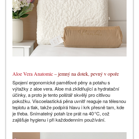
Aloe Vera Anatomic
– jemný na dotek, pevný v opoře
Spojení ergonomické paměťové pěny a potahu s
výtažky z aloe vera. Aloe má zklidňující a hydratační
účinky, a proto je tento polštář skvělý pro citlivou
pokožku. Viscoelastická pěna uvnitř reaguje na tělesnou
teplotu a tlak, takže podpírá hlavu i krk přesně tam, kde
je třeba. Snímatelný potah lze prát na 40 °C, což
zajišťuje hygienu i při každodenním používání.