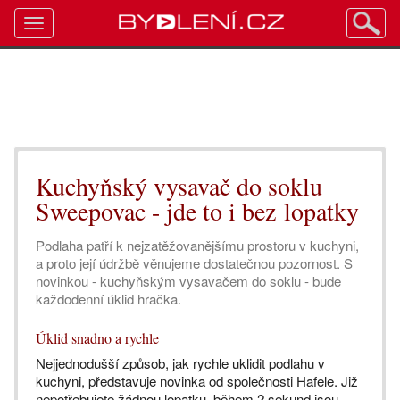
Toggle
navigation
Kuchyňský vysavač do soklu
Sweepovac - jde to i bez lopatky
Podlaha patří k nejzatěžovanějšímu prostoru v kuchyni,
a proto její údržbě věnujeme dostatečnou pozornost. S
novinkou - kuchyňským vysavačem do soklu - bude
každodenní úklid hračka.
Úklid snadno a rychle
Nejjednodušší způsob, jak rychle uklidit podlahu v
kuchyni, představuje novinka od společnosti Hafele. Již
nepotřebujete žádnou lopatku, během 2 sekund jsou