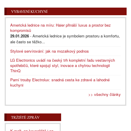
VYBAVENÍ KUCHYNÍ
Americká lednice na míru: Haier přináší luxus a prostor bez
kompromisů
29.01.2026
- Americká lednice je symbolem prostoru a komfortu,
ale často se těžko...
Stylové servírování: jak na mozaikový podnos
LG Electronics uvádí na český trh kompletní řadu vestavných
spotřebičů, které spojují styl, inovace a chytrou technologii
ThinQ
Parní trouby Electrolux: snadná cesta ke zdravé a lahodné
kuchyni
>> všechny články
TRŽIŠTĚ ZPRÁV
K moři, na koupaliště i na