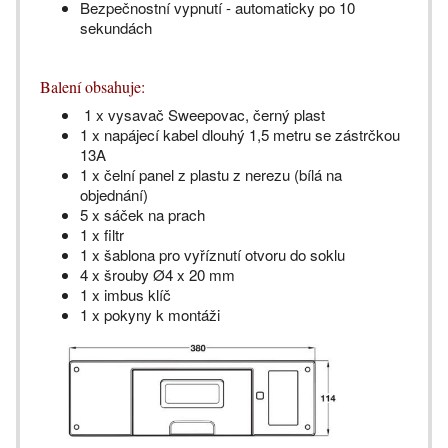
Bezpečnostní vypnutí - automaticky po 10
sekundách
Balení obsahuje:
1 x vysavač Sweepovac, černý plast
1 x napájecí kabel dlouhý 1,5 metru se zástrčkou
13A
1 x čelní panel z plastu z nerezu (bílá na
objednání)
5 x sáček na prach
1 x filtr
1 x šablona pro vyříznutí otvoru do soklu
4 x šrouby Ø4 x 20 mm
1 x imbus klíč
1 x pokyny k montáži