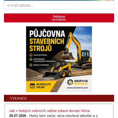
Odebírat
newsletter
VYSAVAČE
Jak v horkých měsících udržet zdravé domácí klima
29.07.2026
- Horký letní večer, okna otevřená dokořán a z