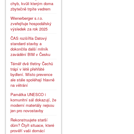
chyb, kvůli kterým doma
zbytečně trpíte vedrem
Wienerberger s.r.o.
zveřejňuje hospodářský
výsledek za rok 2025
ČAS rozšířila Datový
standard stavby a
dokončila další milník
zavádění BIM v Česku
Téměř dvě třetiny Čechů
trápí v létě přehřáté
bydlení. Místo prevence
ale stále spoléhají hlavně
na větrání
Památka UNESCO i
komunitní sál dokazují, že
moderní materiály nejsou
jen pro novostavby
Rekonstruujete starší
dům? Čtyři situace, které
prověří vaši domácí