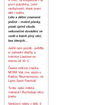
první prázdniny. Letní
nezbytnosti, které ocení
děti i rodiče
Léto s dětmi znamená
jediné – mokré plavky,
písek úplně všude,
nekonečné dovádění ve
vodě a batoh plný věcí,
bez kterých...
Ještě není pozdě - pořiďte
si zahradní dlažby a
tvárnice Liastone se
slevou až 30 %
Česká rodinná značka
MORA Vás zve, spolu s
Katkou Neumannovou, na
Lipno Sport Festival!
Tvrdá, nebo měkká
matrace? Rozhoduje něco
jiného
Venkovní rolety v létě: 5