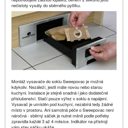
nečistoty vysáty do sběrného pytlíku.
Montáž vysavače do soklu Sweepovac je možná
kdykoliv. Nezáleží, jestli máte novou nebo starou
kuchyni. Instalace je stejně snadná i jako dodatečné
příslušenství. Stačí pouze výřez v soklu a napájení.
Vysavač je umístěn pod kuchyní, nezabírá tedy žádné
místo v prostoru. Ani samotná péče o Sweepovac není
náročná - sběrný sáček je nutné měnit podle potřeby
zpravidla každé 3 až 4 měsíce. Indikátor na přístroji
vám stav sáčku ukáže.