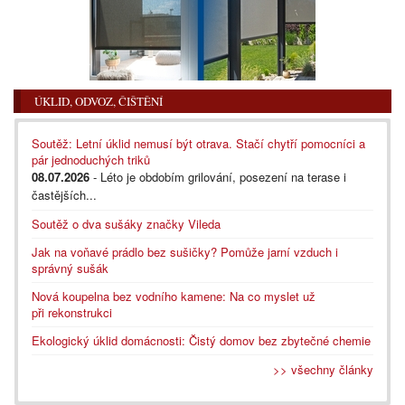
ÚKLID, ODVOZ, ČIŠTĚNÍ
Soutěž: Letní úklid nemusí být otrava. Stačí chytří pomocníci a
pár jednoduchých triků
08.07.2026
- Léto je obdobím grilování, posezení na terase i
častějších...
Soutěž o dva sušáky značky Vileda
Jak na voňavé prádlo bez sušičky? Pomůže jarní vzduch i
správný sušák
Nová koupelna bez vodního kamene: Na co myslet už
při rekonstrukci
Ekologický úklid domácnosti: Čistý domov bez zbytečné chemie
>> všechny články