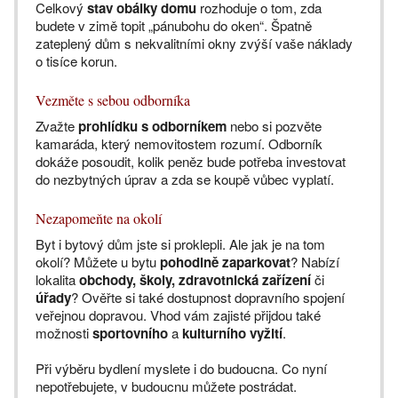
Celkový
stav obálky domu
rozhoduje o tom, zda
budete v zimě topit „pánubohu do oken“. Špatně
zateplený dům s nekvalitními okny zvýší vaše náklady
o tisíce korun.
Vezměte s sebou odborníka
Zvažte
prohlídku s odborníkem
nebo si pozvěte
kamaráda, který nemovitostem rozumí. Odborník
dokáže posoudit, kolik peněz bude potřeba investovat
do nezbytných úprav a zda se koupě vůbec vyplatí.
Nezapomeňte na okolí
Byt i bytový dům jste si proklepli. Ale jak je na tom
okolí? Můžete u bytu
pohodlně zaparkovat
? Nabízí
lokalita
obchody, školy, zdravotnická zařízení
či
úřady
? Ověřte si také dostupnost dopravního spojení
veřejnou dopravou. Vhod vám zajisté přijdou také
možnosti
sportovního
a
kulturního vyžití
.
Při výběru bydlení myslete i do budoucna. Co nyní
nepotřebujete, v budoucnu můžete postrádat.