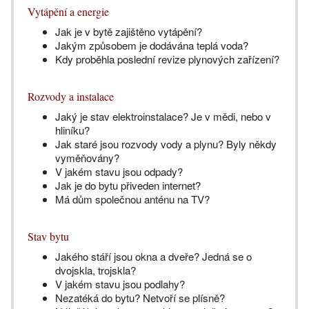
Vytápění a energie
Jak je v bytě zajištěno vytápění?
Jakým způsobem je dodávána teplá voda?
Kdy proběhla poslední revize plynových zařízení?
Rozvody a instalace
Jaký je stav elektroinstalace? Je v mědi, nebo v
hliníku?
Jak staré jsou rozvody vody a plynu? Byly někdy
vyměňovány?
V jakém stavu jsou odpady?
Jak je do bytu přiveden internet?
Má dům společnou anténu na TV?
Stav bytu
Jakého stáří jsou okna a dveře? Jedná se o
dvojskla, trojskla?
V jakém stavu jsou podlahy?
Nezatéká do bytu? Netvoří se plísně?