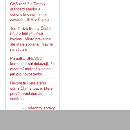
ČAS rozšířila Datový
standard stavby a
dokončila další milník
zavádění BIM v Česku
Téměř dvě třetiny Čechů
trápí v létě přehřáté
bydlení. Místo prevence
ale stále spoléhají hlavně
na větrání
Památka UNESCO i
komunitní sál dokazují, že
moderní materiály nejsou
jen pro novostavby
Rekonstruujete starší
dům? Čtyři situace, které
prověří vaši domácí
vodárnu
>> všechny zprávy