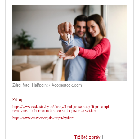
Zdroj foto: Halfpoint / Adobestock.com
Zdroj:
https://www.ceskestavby.cz/clanky/5-rad-jak-se-nespalit-pri-koupi-
nemovitosti-odbornici-radi-na-co-si-dat-pozor-27385.html
https://www.estav.cz/cz/jak-koupit-bydleni
Tržiště zpráv
|