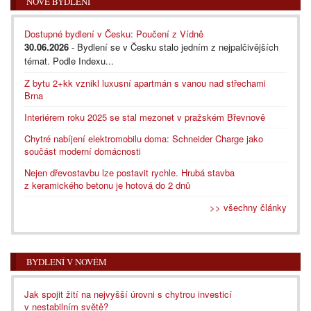
NOVÉ BYDLENÍ
Dostupné bydlení v Česku: Poučení z Vídně
30.06.2026
- Bydlení se v Česku stalo jedním z nejpalčivějších
témat. Podle Indexu...
Z bytu 2+kk vznikl luxusní apartmán s vanou nad střechami
Brna
Interiérem roku 2025 se stal mezonet v pražském Břevnově
Chytré nabíjení elektromobilu doma: Schneider Charge jako
součást moderní domácnosti
Nejen dřevostavbu lze postavit rychle. Hrubá stavba
z keramického betonu je hotová do 2 dnů
>> všechny články
BYDLENÍ V NOVÉM
Jak spojit žití na nejvyšší úrovni s chytrou investicí
v nestabilním světě?