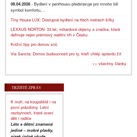
09.04.2026
- Bydlení v penthousu představuje pro mnoho lidí
symbol komfortu,...
Tiny House LUX: Dostupné bydlení na třech metrech šířky
LEXXUS NORTON: 33 let, miliardové objemy a značka, která
definuje nejen prémiový realitní trh v Česku
Knižní tipy pro domov snů
Via Sancta: Domov budoucnosti pro ty, kteří chtějí opravdu žít
>> všechny články
TRŽIŠTĚ ZPRÁV
K moři, na koupaliště i na
první prázdniny. Letní
nezbytnosti, které ocení
děti i rodiče
Léto s dětmi znamená
jediné – mokré plavky,
písek úplně všude,