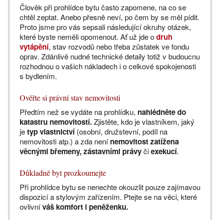
Člověk při prohlídce bytu často zapomene, na co se
chtěl zeptat. Anebo přesně neví, po čem by se měl pídit.
Proto jsme pro vás sepsali následující okruhy otázek,
které byste neměli opomenout. Ať už jde o
druh
vytápění
, stav rozvodů nebo třeba zůstatek ve fondu
oprav. Zdánlivě nudné technické detaily totiž v budoucnu
rozhodnou o vašich nákladech i o celkové spokojenosti
s bydlením.
Ověřte si právní stav nemovitosti
Předtím než se vydáte na prohlídku,
nahlédněte do
katastru nemovitostí.
Zjistěte, kdo je vlastníkem, jaký
je
typ vlastnictví
(osobní, družstevní, podíl na
nemovitosti atp.) a zda není
nemovitost zatížena
věcnými břemeny, zástavními právy
či
exekucí
.
Důkladně byt prozkoumejte
Při prohlídce bytu se nenechte okouzlit pouze zajímavou
dispozicí a stylovým zařízením. Ptejte se na věci, které
ovlivní
váš komfort i peněženku.