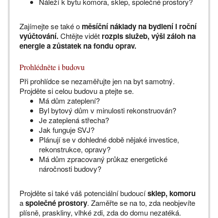
Náleží k bytu komora, sklep, společné prostory?
Zajímejte se také o
měsíční náklady na bydlení i roční
vyúčtování.
Chtějte vidět
rozpis služeb, výši záloh na
energie a zůstatek na fondu oprav.
Prohlédněte i budovu
Při prohlídce se nezaměřujte jen na byt samotný.
Projděte si celou budovu a ptejte se.
Má dům zateplení?
Byl bytový dům v minulosti rekonstruován?
Je zateplená střecha?
Jak funguje SVJ?
Plánují se v dohledné době nějaké investice,
rekonstrukce, opravy?
Má dům zpracovaný průkaz energetické
náročnosti budovy?
Projděte si také váš potenciální budoucí
sklep, komoru
a
společné prostory
. Zaměřte se na to, zda neobjevíte
plísně, praskliny, vlhké zdi, zda do domu nezatéká.