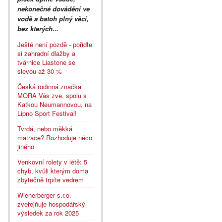
nekonečné dovádění ve
vodě a batoh plný věcí,
bez kterých...
Ještě není pozdě - pořiďte
si zahradní dlažby a
tvárnice Liastone se
slevou až 30 %
Česká rodinná značka
MORA Vás zve, spolu s
Katkou Neumannovou, na
Lipno Sport Festival!
Tvrdá, nebo měkká
matrace? Rozhoduje něco
jiného
Venkovní rolety v létě: 5
chyb, kvůli kterým doma
zbytečně trpíte vedrem
Wienerberger s.r.o.
zveřejňuje hospodářský
výsledek za rok 2025