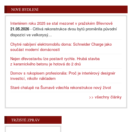
NOVÉ BYDLENÍ
Interiérem roku 2025 se stal mezonet v pražském Břevnově
21.05.2026
- Citlivá rekonstrukce dvou bytů proměnila původní
dispozici ve velkorysý...
Chytré nabíjení elektromobilu doma: Schneider Charge jako
součást moderní domácnosti
Nejen dřevostavbu lze postavit rychle. Hrubá stavba
z keramického betonu je hotová do 2 dnů
Domov s rukopisem profesionála: Proč je interiérový designér
investicí, nikoliv nákladem
Staré chalupě na Šumavě vdechla rekonstrukce nový život
>> všechny články
TRŽIŠTĚ ZPRÁV