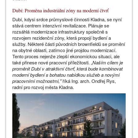
Dubí: Proměna industriální zóny na moderní čtvrť
Dubí, kdysi srdce průmyslové činnosti Kladna, se nyní
stává centrem intenzivní revitalizace. Plánuje se
rozsáhlá modernizace infrastruktury společně s
rozvojem rezidenční zóny, která propojí bydlení a
služby. Některé části původních brownfieldů se promění
na obytné oblasti, zatímco jiné projdou modernizací.
Tento proces nejenže zlepší ekonomickou situaci, ale
také přinese nové pracovní příležitosti. „
Naším cílem je
proměnit Dubí v atraktivní čtvrť, která bude kombinovat
moderní bydlení s bohatou nabídkou služeb a novými
pracovními možnostmi,"
říká Ing. arch. Ondřej Rys,
radní pro rozvoj města Kladna.