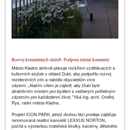
Rozvoj komunitních služeb: Podpora místní komunity
Město Kladno aktivně plánuje rozšíření vzdělávacích a
kulturních služeb v oblasti Dubí, aby podpořilo rozvoj
rezidenčních zón a nabídlo obyvatelům více
zázemí.
„Naším cílem je zajistit, aby Dubí bylo
atraktivním místem pro bydlení s veškerým potřebným
zázemím pro každodenní život,"
říká Ing. arch. Ondřej
Rys, radní města Kladna.
Projekt ICON PARK, jehož druhou fázi prodeje zajišťuje
renomovaná realitní kancelář LEXXUS NORTON,
počítá s výstavbou mateřské školky, kavárny, dětského