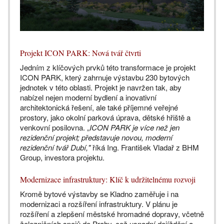
Projekt ICON PARK: Nová tvář čtvrti
Jedním z klíčových prvků této transformace je projekt
ICON PARK, který zahrnuje výstavbu 230 bytových
jednotek v této oblasti. Projekt je navržen tak, aby
nabízel nejen moderní bydlení a inovativní
architektonická řešení, ale také příjemné veřejné
prostory, jako okolní parková úprava, dětské hřiště a
venkovní posilovna. „
ICON PARK je více než jen
rezidenční projekt; představuje novou, moderní
rezidenční tvář Dubí,"
říká Ing. František Vladař z BHM
Group, investora projektu.
Modernizace infrastruktury: Klíč k udržitelnému rozvoji
Kromě bytové výstavby se Kladno zaměřuje i na
modernizaci a rozšíření infrastruktury. V plánu je
rozšíření a zlepšení městské hromadné dopravy, včetně
železničních spojů do Prahy, což usnadní dojíždění a