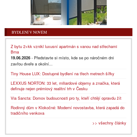
BYDLENÍ V NOVÉM
Z bytu 2+kk vznikl luxusní apartmán s vanou nad střechami
Brna
19.06.2026
- Představte si místo, kde se po náročném dni
zavřou dveře a okolní...
Tiny House LUX: Dostupné bydlení na třech metrech šířky
LEXXUS NORTON: 33 let, miliardové objemy a značka, která
definuje nejen prémiový realitní trh v Česku
Via Sancta: Domov budoucnosti pro ty, kteří chtějí opravdu žít
Rodinný dům v Klokočné: Moderní novostavba, která zapadá do
tradičního venkova
>> všechny články