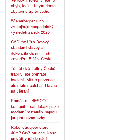
chyb, kvůli kterým doma
zbytečně trpíte vedrem
Wienerberger s.r.o.
zveřejňuje hospodářský
výsledek za rok 2025
ČAS rozšířila Datový
standard stavby a
dokončila další milník
zavádění BIM v Česku
Téměř dvě třetiny Čechů
trápí v létě přehřáté
bydlení. Místo prevence
ale stále spoléhají hlavně
na větrání
Památka UNESCO i
komunitní sál dokazují, že
moderní materiály nejsou
jen pro novostavby
Rekonstruujete starší
dům? Čtyři situace, které
prověří vaši domácí