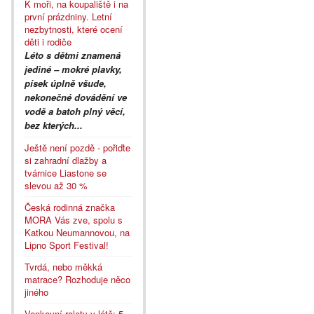
K moři, na koupaliště i na
první prázdniny. Letní
nezbytnosti, které ocení
děti i rodiče
Léto s dětmi znamená
jediné – mokré plavky,
písek úplně všude,
nekonečné dovádění ve
vodě a batoh plný věcí,
bez kterých...
Ještě není pozdě - pořiďte
si zahradní dlažby a
tvárnice Liastone se
slevou až 30 %
Česká rodinná značka
MORA Vás zve, spolu s
Katkou Neumannovou, na
Lipno Sport Festival!
Tvrdá, nebo měkká
matrace? Rozhoduje něco
jiného
Venkovní rolety v létě: 5