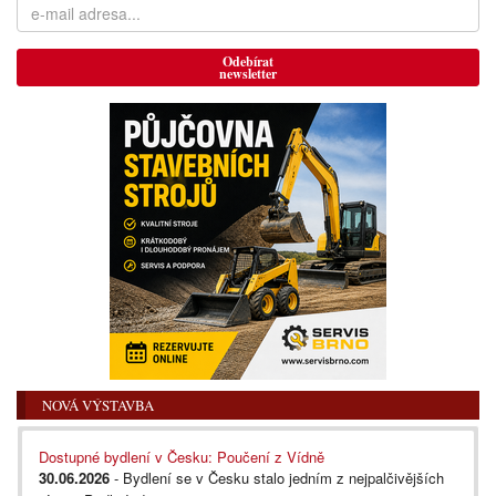
Odebírat
newsletter
NOVÁ VÝSTAVBA
Dostupné bydlení v Česku: Poučení z Vídně
30.06.2026
- Bydlení se v Česku stalo jedním z nejpalčivějších