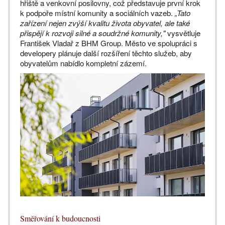
hřiště a venkovní posilovny, což představuje první krok
k podpoře místní komunity a sociálních vazeb.
„Tato
zařízení nejen zvýší kvalitu života obyvatel, ale také
přispějí k rozvoji silné a soudržné komunity,"
vysvětluje
František Vladař z BHM Group. Město ve spolupráci s
developery plánuje další rozšíření těchto služeb, aby
obyvatelům nabídlo kompletní zázemí.
Směřování k budoucnosti