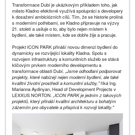
Transformace Dubí je ukázkovým příkladem toho, jak
město Kladno efektivně využívá spolupráci s developery
k dosažení ambiciózních cílů. Tím, že se historie prolíná
s moderními potřebami, se Kladno připravuje na výzvy
21. století a usiluje o to, aby bylo nejen místem k
bydlení, ale také místem, kde se dobře žije a pracuje.
Projekt ICON PARK přináší novou dimenzi bydlení do
dynamicky se rozvíjející lokality Kladna. Spolu s
rozvojem infrastruktury a komunitních služeb se stává
klíčovým prvkem moderního developmentu a
transformace oblasti Dubí.
„Jsme odhodlaní podporovat
projekty, které nabízejí nejen moderní bydlení, ale také
kvalitní životní prostředí a komunitní služby,"
říká Ing.
Marianna Aydinyan, Head of Development Projects v
LEXXUS NORTON.
„ICON PARK je jedním z takových
projektů, který přináší kvalitní architekturu s bohatým
zázemím pro obyvatele a přispívá k rozvoji lokality."