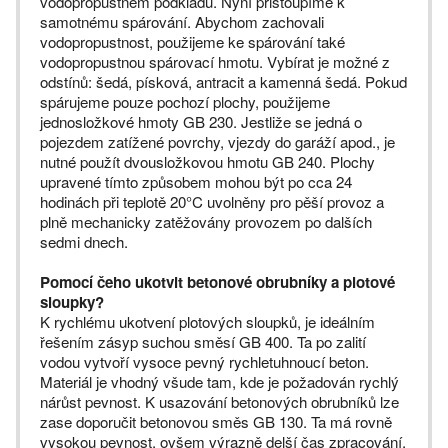
vodopropustném podkladu. Nyní přistoupíme k
samotnému spárování. Abychom zachovali
vodopropustnost, použijeme ke spárování také
vodopropustnou spárovací hmotu. Vybírat je možné z
odstínů: šedá, písková, antracit a kamenná šedá. Pokud
spárujeme pouze pochozí plochy, použijeme
jednosložkové hmoty GB 230. Jestliže se jedná o
pojezdem zatížené povrchy, vjezdy do garáží apod., je
nutné použít dvousložkovou hmotu GB 240. Plochy
upravené tímto způsobem mohou být po cca 24
hodinách při teplotě 20°C uvolněny pro pěší provoz a
plně mechanicky zatěžovány provozem po dalších
sedmi dnech.
Pomocí čeho ukotvit betonové obrubníky a plotové
sloupky?
K rychlému ukotvení plotových sloupků, je ideálním
řešením zásyp suchou směsí GB 400. Ta po zalití
vodou vytvoří vysoce pevný rychletuhnoucí beton.
Materiál je vhodný všude tam, kde je požadován rychlý
nárůst pevnost. K usazování betonových obrubníků lze
zase doporučit betonovou směs GB 130. Ta má rovně
vysokou pevnost, ovšem výrazně delší čas zpracování,