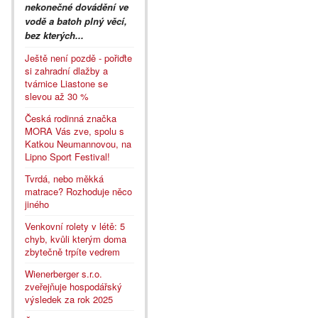
nekonečné dovádění ve
vodě a batoh plný věcí,
bez kterých...
Ještě není pozdě - pořiďte
si zahradní dlažby a
tvárnice Liastone se
slevou až 30 %
Česká rodinná značka
MORA Vás zve, spolu s
Katkou Neumannovou, na
Lipno Sport Festival!
Tvrdá, nebo měkká
matrace? Rozhoduje něco
jiného
Venkovní rolety v létě: 5
chyb, kvůli kterým doma
zbytečně trpíte vedrem
Wienerberger s.r.o.
zveřejňuje hospodářský
výsledek za rok 2025