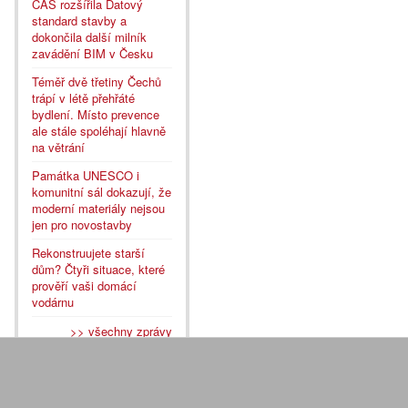
ČAS rozšířila Datový
standard stavby a
dokončila další milník
zavádění BIM v Česku
Téměř dvě třetiny Čechů
trápí v létě přehřáté
bydlení. Místo prevence
ale stále spoléhají hlavně
na větrání
Památka UNESCO i
komunitní sál dokazují, že
moderní materiály nejsou
jen pro novostavby
Rekonstruujete starší
dům? Čtyři situace, které
prověří vaši domácí
vodárnu
>> všechny zprávy