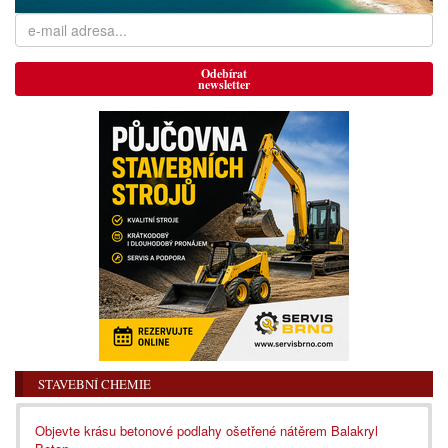
Odebírat
newsletter
STAVEBNÍ CHEMIE
Objevte krásu betonové podlahy ošetřené nátěrem Balakryl