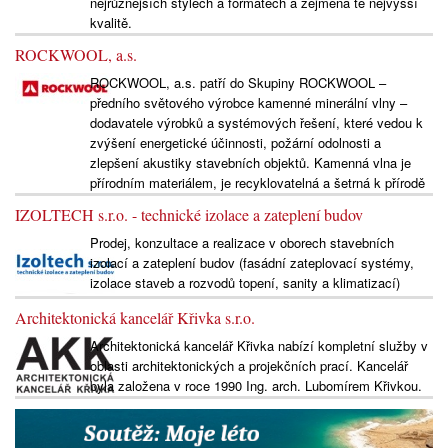
nejrůznějších stylech a formátech a zejména té nejvyšší
kvalitě.
ROCKWOOL, a.s.
ROCKWOOL, a.s. patří do Skupiny ROCKWOOL –
předního světového výrobce kamenné minerální vlny –
dodavatele výrobků a systémových řešení, které vedou k
zvýšení energetické účinnosti, požární odolnosti a
zlepšení akustiky stavebních objektů. Kamenná vlna je
přírodním materiálem, je recyklovatelná a šetrná k přírodě
IZOLTECH s.r.o. - technické izolace a zateplení budov
Prodej, konzultace a realizace v oborech stavebních
izolací a zateplení budov (fasádní zateplovací systémy,
izolace staveb a rozvodů topení, sanity a klimatizací)
Architektonická kancelář Křivka s.r.o.
Architektonická kancelář Křivka nabízí kompletní služby v
oblasti architektonických a projekčních prací. Kancelář
byla založena v roce 1990 Ing. arch. Lubomírem Křivkou.