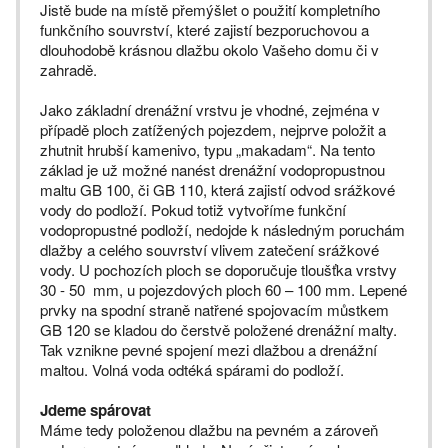
Jistě bude na místě přemýšlet o použití kompletního
funkčního souvrství, které zajistí bezporuchovou a
dlouhodobě krásnou dlažbu okolo Vašeho domu či v
zahradě.
Jako základní drenážní vrstvu je vhodné, zejména v
případě ploch zatížených pojezdem, nejprve položit a
zhutnit hrubší kamenivo, typu „makadam“. Na tento
základ je už možné nanést drenážní vodopropustnou
maltu GB 100, či GB 110, která zajistí odvod srážkové
vody do podloží. Pokud totiž vytvoříme funkční
vodopropustné podloží, nedojde k následným poruchám
dlažby a celého souvrství vlivem zatečení srážkové
vody. U pochozích ploch se doporučuje tloušťka vrstvy
30 - 50 mm, u pojezdových ploch 60 – 100 mm. Lepené
prvky na spodní straně natřené spojovacím můstkem
GB 120 se kladou do čerstvě položené drenážní malty.
Tak vznikne pevné spojení mezi dlažbou a drenážní
maltou. Volná voda odtéká spárami do podloží.
Jdeme spárovat
Máme tedy položenou dlažbu na pevném a zároveň