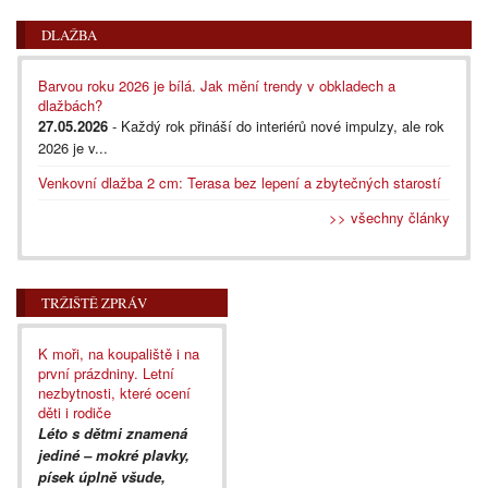
DLAŽBA
Barvou roku 2026 je bílá. Jak mění trendy v obkladech a
dlažbách?
27.05.2026
- Každý rok přináší do interiérů nové impulzy, ale rok
2026 je v...
Venkovní dlažba 2 cm: Terasa bez lepení a zbytečných starostí
>> všechny články
TRŽIŠTĚ ZPRÁV
K moři, na koupaliště i na
první prázdniny. Letní
nezbytnosti, které ocení
děti i rodiče
Léto s dětmi znamená
jediné – mokré plavky,
písek úplně všude,