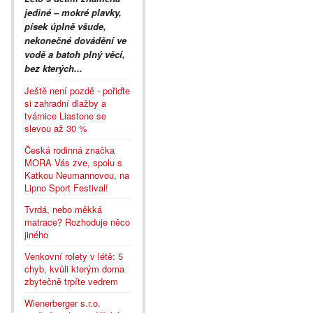
jediné – mokré plavky,
písek úplně všude,
nekonečné dovádění ve
vodě a batoh plný věcí,
bez kterých...
Ještě není pozdě - pořiďte
si zahradní dlažby a
tvárnice Liastone se
slevou až 30 %
Česká rodinná značka
MORA Vás zve, spolu s
Katkou Neumannovou, na
Lipno Sport Festival!
Tvrdá, nebo měkká
matrace? Rozhoduje něco
jiného
Venkovní rolety v létě: 5
chyb, kvůli kterým doma
zbytečně trpíte vedrem
Wienerberger s.r.o.