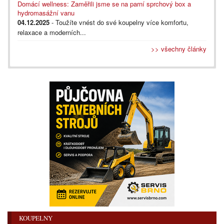
Domácí wellness: Zaměřili jsme se na parní sprchový box a
hydromasážní vanu
04.12.2025
- Toužíte vnést do své koupelny více komfortu,
relaxace a moderních...
>> všechny články
KOUPELNY