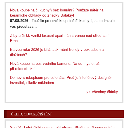
Nová koupelna či kuchyň bez bourání? Použijte nátěr na
keramické obklady od značky Balakryl
07.08.2026
- Toužíte po nové koupelně či kuchyni, ale odrazuje
vás představa...
Z bytu 2+kk vznikl luxusní apartmán s vanou nad střechami
Brna
Barvou roku 2026 je bílá. Jak mění trendy v obkladech a
dlažbách?
Nová koupelna bez vodního kamene: Na co myslet už
při rekonstrukci
Domov s rukopisem profesionála: Proč je interiérový designér
investicí, nikoliv nákladem
>> všechny články
ÚKLID, ODVOZ, ČIŠTĚNÍ
Soutěž: Letní úklid nemusí být otrava. Stačí chytří pomocníci a