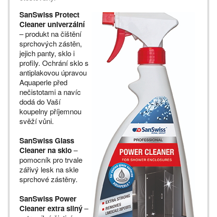
SanSwiss Protect
Cleaner univerzální
– produkt na čištění
sprchových zástěn,
jejich panty, sklo i
profily. Ochrání sklo s
antiplakovou úpravou
Aquaperle před
nečistotami a navíc
dodá do Vaší
koupelny příjemnou
svěží vůni.
SanSwiss Glass
Cleaner na sklo
–
pomocník pro trvale
zářivý lesk na skle
sprchové zástěny.
SanSwiss Power
Cleaner extra silný
–