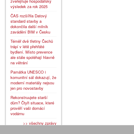
zveřejňuje hospodářský
výsledek za rok 2025
ČAS rozšířila Datový
standard stavby a
dokončila další milník
zavádění BIM v Česku
Téměř dvě třetiny Čechů
trápí v létě přehřáté
bydlení. Místo prevence
ale stále spoléhají hlavně
na větrání
Památka UNESCO i
komunitní sál dokazují, že
moderní materiály nejsou
jen pro novostavby
Rekonstruujete starší
dům? Čtyři situace, které
prověří vaši domácí
vodárnu
>> všechny zprávy