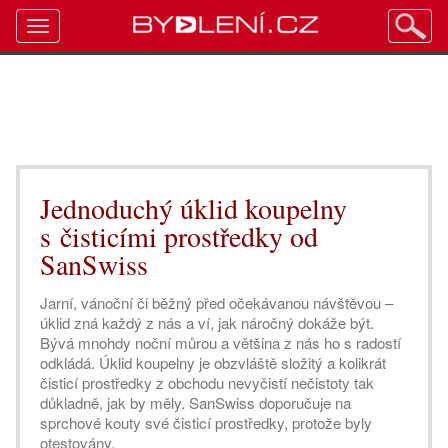
Toggle
navigation
Jednoduchý úklid koupelny
s čisticími prostředky od
SanSwiss
Jarní, vánoční či běžný před očekávanou návštěvou –
úklid zná každý z nás a ví, jak náročný dokáže být.
Bývá mnohdy noční můrou a většina z nás ho s radostí
odkládá. Úklid koupelny je obzvláště složitý a kolikrát
čisticí prostředky z obchodu nevyčistí nečistoty tak
důkladně, jak by měly. SanSwiss doporučuje na
sprchové kouty své čisticí prostředky, protože byly
otestovány.