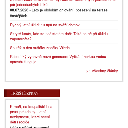
pár jednoduchých triků
08.07.2026
- Léto je obdobím grilování, posezení na terase i
častějších...
Rychlý letní úklid: 10 tipů na svěží domov
Skryté kouty, kde se nečistotám daří: Také na ně při úklidu
zapomínáte?
Soutěž o dva sušáky značky Vileda
Robotický vysavač nové generace: Vytírání horkou vodou
opravdu funguje
>> všechny články
TRŽIŠTĚ ZPRÁV
K moři, na koupaliště i na
první prázdniny. Letní
nezbytnosti, které ocení
děti i rodiče
Léto s dětmi znamená