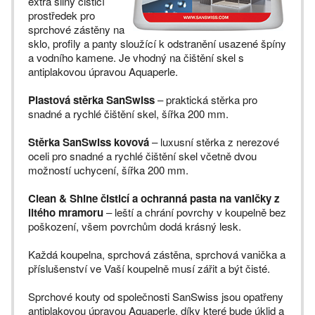
extra silný čisticí
prostředek pro
sprchové zástěny na
sklo, profily a panty sloužící k odstranění usazené špíny
a vodního kamene. Je vhodný na čištění skel s
antiplakovou úpravou Aquaperle.
Plastová stěrka SanSwiss
– praktická stěrka pro
snadné a rychlé čištění skel, šířka 200 mm.
Stěrka SanSwiss kovová
– luxusní stěrka z nerezové
oceli pro snadné a rychlé čištění skel včetně dvou
možností uchycení, šířka 200 mm.
Clean & Shine čisticí a ochranná pasta na vaničky z
litého mramoru
– leští a chrání povrchy v koupelně bez
poškození, všem povrchům dodá krásný lesk.
Každá koupelna, sprchová zástěna, sprchová vanička a
příslušenství ve Vaší koupelně musí zářit a být čisté.
Sprchové kouty od společnosti SanSwiss jsou opatřeny
antiplakovou úpravou Aquaperle, díky které bude úklid a