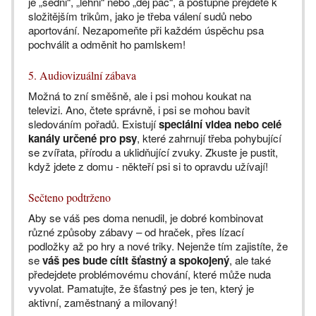
je „sedni“, „lehni“ nebo „dej pac“, a postupně přejděte k
složitějším trikům, jako je třeba válení sudů nebo
aportování. Nezapomeňte při každém úspěchu psa
pochválit a odměnit ho pamlskem!
5. Audiovizuální zábava
Možná to zní směšně, ale i psi mohou koukat na
televizi. Ano, čtete správně, i psi se mohou bavit
sledováním pořadů. Existují
speciální videa nebo celé
kanály určené pro psy
, které zahrnují třeba pohybující
se zvířata, přírodu a uklidňující zvuky. Zkuste je pustit,
když jdete z domu - někteří psi si to opravdu užívají!
Sečteno podtrženo
Aby se váš pes doma nenudil, je dobré kombinovat
různé způsoby zábavy – od hraček, přes lízací
podložky až po hry a nové triky. Nejenže tím zajistíte, že
se
váš pes bude cítit šťastný a spokojený
, ale také
předejdete problémovému chování, které může nuda
vyvolat. Pamatujte, že šťastný pes je ten, který je
aktivní, zaměstnaný a milovaný!