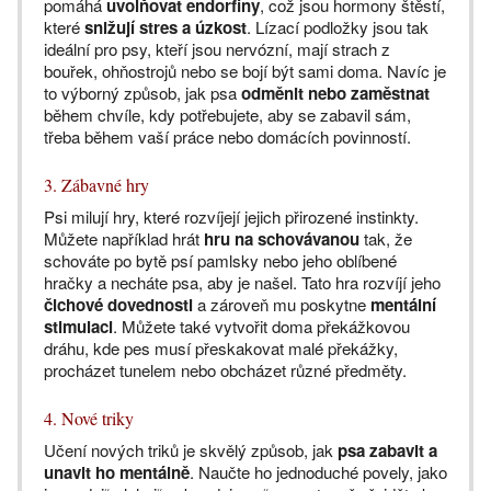
pomáhá
uvolňovat endorfiny
, což jsou hormony štěstí,
které
snižují stres a úzkost
. Lízací podložky jsou tak
ideální pro psy, kteří jsou nervózní, mají strach z
bouřek, ohňostrojů nebo se bojí být sami doma. Navíc je
to výborný způsob, jak psa
odměnit nebo zaměstnat
během chvíle, kdy potřebujete, aby se zabavil sám,
třeba během vaší práce nebo domácích povinností.
3. Zábavné hry
Psi milují hry, které rozvíjejí jejich přirozené instinkty.
Můžete například hrát
hru na schovávanou
tak, že
schováte po bytě psí pamlsky nebo jeho oblíbené
hračky a necháte psa, aby je našel. Tato hra rozvíjí jeho
čichové dovednosti
a zároveň mu poskytne
mentální
stimulaci
. Můžete také vytvořit doma překážkovou
dráhu, kde pes musí přeskakovat malé překážky,
procházet tunelem nebo obcházet různé předměty.
4. Nové triky
Učení nových triků je skvělý způsob, jak
psa zabavit a
unavit ho mentálně
. Naučte ho jednoduché povely, jako