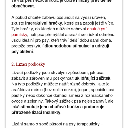
hračky pravidelně
obměňovat
.
A pokud chcete zábavu posunout na vyšší úroveň,
zkuste
interaktivní hračky
, které psa zapojí ještě více.
Tyto hračky, do kterých můžete schovat
chutné psí
pamlsky
, nutí psa přemýšlet a snažit se získat odměnu.
Jsou ideální pro psy, kteří tráví delší dobu sami doma,
protože poskytují
dlouhodobou stimulaci a udržují
psy aktivní
.
2. Lízací podložky
Lízací podložky jsou skvělým způsobem, jak psa
zabavit a zároveň mu poskytnout
uklidňující zážitek
.
Na tyto podložky můžete natřít různé dobroty, jako je
arašídové máslo (bez soli a cukru), jogurt, speciální psí
paštiky nebo dokonce domácí směsi z rozmačkaného
ovoce a zeleniny. Takový zážitek psa nejen zabaví, ale
také
stimuluje jeho chuťové buňky a podporuje
přirozené lízací instinkty
.
Lízání samo o sobě působí na psy terapeuticky –