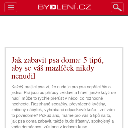
Toggle
navigation
Jak zabavit psa doma: 5 tipů,
aby se váš mazlíček nikdy
nenudil
Každý majitel psa ví, že nuda je pro psa nepřítel číslo
jedna. Psi jsou od přírody zvídaví a hraví, jenže když se
nudí, může to rychle přerůst v něco, co rozhodně
nechcete. Roztrhané sedačky, převrácené květiny,
zničený nábytek, vyhrabané odpadkové koše - zní vám
to povědomě? Pokud ano, máme pro vás 5 tipů na to,
jak psa doma zabavit, takže bude šťastný, spokojený a
vaše domácnost zůstane v jednom kuse.