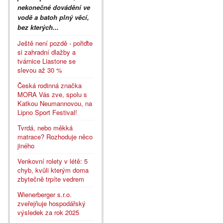
nekonečné dovádění ve
vodě a batoh plný věcí,
bez kterých...
Ještě není pozdě - pořiďte
si zahradní dlažby a
tvárnice Liastone se
slevou až 30 %
Česká rodinná značka
MORA Vás zve, spolu s
Katkou Neumannovou, na
Lipno Sport Festival!
Tvrdá, nebo měkká
matrace? Rozhoduje něco
jiného
Venkovní rolety v létě: 5
chyb, kvůli kterým doma
zbytečně trpíte vedrem
Wienerberger s.r.o.
zveřejňuje hospodářský
výsledek za rok 2025