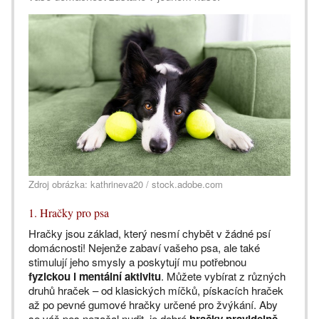
Zdroj obrázka: kathrineva20 / stock.adobe.com
1. Hračky pro psa
Hračky jsou základ, který nesmí chybět v žádné psí
domácnosti! Nejenže zabaví vašeho psa, ale také
stimulují jeho smysly a poskytují mu potřebnou
fyzickou i mentální aktivitu
. Můžete vybírat z různých
druhů hraček – od klasických míčků, pískacích hraček
až po pevné gumové hračky určené pro žvýkání. Aby
se váš pes nezačal nudit, je dobré