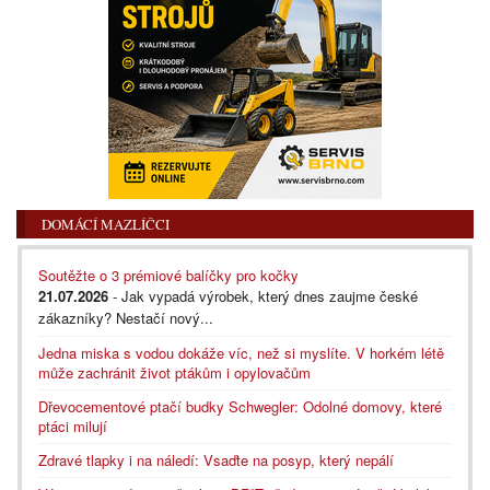
DOMÁCÍ MAZLÍČCI
Soutěžte o 3 prémiové balíčky pro kočky
21.07.2026
- Jak vypadá výrobek, který dnes zaujme české
zákazníky? Nestačí nový...
Jedna miska s vodou dokáže víc, než si myslíte. V horkém létě
může zachránit život ptákům i opylovačům
Dřevocementové ptačí budky Schwegler: Odolné domovy, které
ptáci milují
Zdravé tlapky i na náledí: Vsaďte na posyp, který nepálí