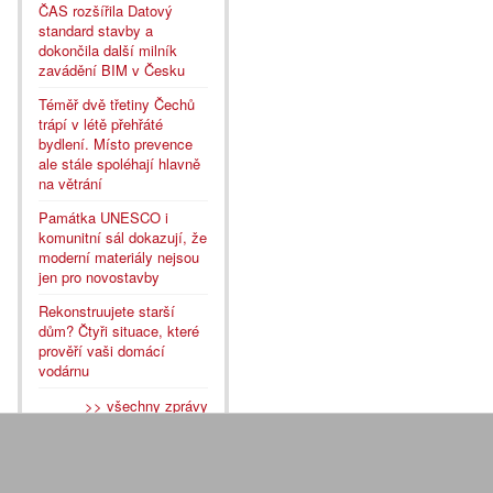
ČAS rozšířila Datový
standard stavby a
dokončila další milník
zavádění BIM v Česku
Téměř dvě třetiny Čechů
trápí v létě přehřáté
bydlení. Místo prevence
ale stále spoléhají hlavně
na větrání
Památka UNESCO i
komunitní sál dokazují, že
moderní materiály nejsou
jen pro novostavby
Rekonstruujete starší
dům? Čtyři situace, které
prověří vaši domácí
vodárnu
>> všechny zprávy