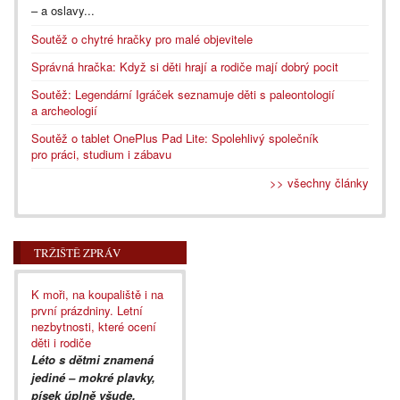
– a oslavy...
Soutěž o chytré hračky pro malé objevitele
Správná hračka: Když si děti hrají a rodiče mají dobrý pocit
Soutěž: Legendární Igráček seznamuje děti s paleontologií
a archeologií
Soutěž o tablet OnePlus Pad Lite: Spolehlivý společník
pro práci, studium i zábavu
>> všechny články
TRŽIŠTĚ ZPRÁV
K moři, na koupaliště i na
první prázdniny. Letní
nezbytnosti, které ocení
děti i rodiče
Léto s dětmi znamená
jediné – mokré plavky,
písek úplně všude,