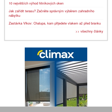
10 největších výhod hliníkových oken
Jak zařídit terasu? Začněte správným výběrem zahradního
nábytku
Zastávka Vlkov: Chalupa, kam přijedete vlakem až před branku
>> všechny články