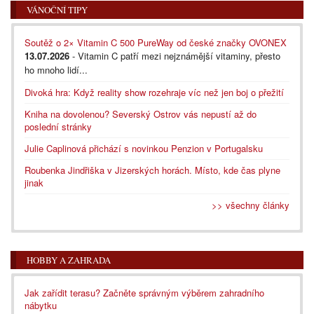
VÁNOČNÍ TIPY
Soutěž o 2× Vitamin C 500 PureWay od české značky OVONEX
13.07.2026
- Vitamin C patří mezi nejznámější vitaminy, přesto
ho mnoho lidí...
Divoká hra: Když reality show rozehraje víc než jen boj o přežití
Kniha na dovolenou? Severský Ostrov vás nepustí až do
poslední stránky
Julie Caplinová přichází s novinkou Penzion v Portugalsku
Roubenka Jindřiška v Jizerských horách. Místo, kde čas plyne
jinak
>> všechny články
HOBBY A ZAHRADA
Jak zařídit terasu? Začněte správným výběrem zahradního
nábytku