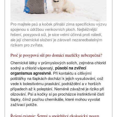
Pro majitele psů a koček přináší zima specifickou výzvu
spojenou s údržbou venkovních ploch. Nejběžnější
řešení, posypová sůl, je sice velmi účinná proti náledí,
ale její chemické složení je zároveň nezanedbatelným
rizikem pro zvířata.
Proč je posypová sůl pro domácí mazlíčky nebezpečná?
Chemické látky v průmyslových solích, zejména chlorid
sodný a chlorid vápenatý,
působí na zvířecí
organismus agresivně
. Při kontaktu s citlivými
polštářky na tlapkách dochází k jejich vysušování, což
vede k bolestivému praskání, podráždění a v horších
případech až k poleptání. Neméně závažné je riziko při
olizování. Psi a kočky si po procházce instinktivně čistí
tlapky, čímž pozřou chemikálie, které mohou vyvolat
zažívací potíže.
Řešení existuje: Šetrný a spolehlivý ekologický posyp