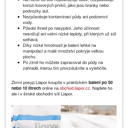
korozi kovových prvků, jako jsou branky nebo
podvozky aut.
Nezpůsobuje kontaminaci půdy ani podzemní
vody.
Působí ihned po nasypání. Jeho účinnost
nesnižují ani velmi nízké teploty, při kterých už sůl
selhává.
Díky nízké hmotnosti je balení lehké na
manipulaci a malé množství pokryje velkou
plochu.
Po zimě ho můžete zapracovat do půdy na
zahradě, kterou tím provzdušníte a vylehčíte.
Zimní posyp Liapor koupíte v praktickém
balení po 50
nebo 10 litrech
online na
obchod.liapor.cz
. Najdete ho
ale i v široké obchodní síti Liapor.