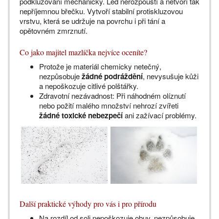
podkluzování mechanicky. Led nerozpouští a netvoří tak
nepříjemnou břečku. Vytvoří stabilní protiskluzovou
vrstvu, která se udržuje na povrchu i při tání a
opětovném zmrznutí.
Co jako majitel mazlíčka nejvíce oceníte?
Protože je materiál chemicky netečný,
nezpůsobuje
žádné podráždění
, nevysušuje kůži
a nepoškozuje citlivé polštářky.
Zdravotní nezávadnost: Při náhodném olíznutí
nebo požití malého množství nehrozí zvířeti
žádné toxické nebezpečí
ani zažívací problémy.
Další praktické výhody pro vás i pro přírodu
Na rozdíl od soli nepoškozuje obuv, nezpůsobuje