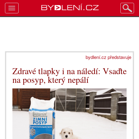
Toggle
navigation
bydlení.cz představuje
Zdravé tlapky i na náledí: Vsaďte
na posyp, který nepálí