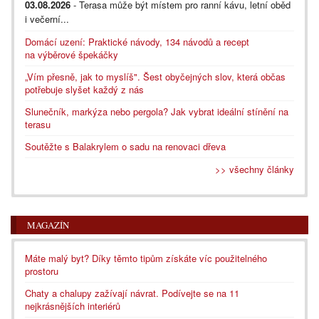
03.08.2026
- Terasa může být místem pro ranní kávu, letní oběd
i večerní...
Domácí uzení: Praktické návody, 134 návodů a recept
na výběrové špekáčky
„Vím přesně, jak to myslíš". Šest obyčejných slov, která občas
potřebuje slyšet každý z nás
Slunečník, markýza nebo pergola? Jak vybrat ideální stínění na
terasu
Soutěžte s Balakrylem o sadu na renovaci dřeva
>> všechny články
MAGAZÍN
Máte malý byt? Díky těmto tipům získáte víc použitelného
prostoru
Chaty a chalupy zažívají návrat. Podívejte se na 11
nejkrásnějších interiérů