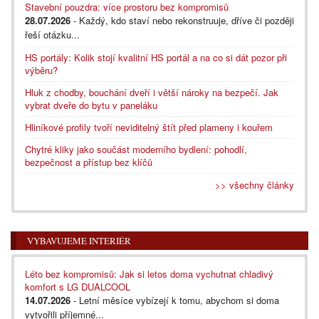
Stavební pouzdra: více prostoru bez kompromisů
28.07.2026
- Každý, kdo staví nebo rekonstruuje, dříve či později
řeší otázku...
HS portály: Kolik stojí kvalitní HS portál a na co si dát pozor při
výběru?
Hluk z chodby, bouchání dveří i větší nároky na bezpečí. Jak
vybrat dveře do bytu v paneláku
Hliníkové profily tvoří neviditelný štít před plameny i kouřem
Chytré kliky jako součást moderního bydlení: pohodlí,
bezpečnost a přístup bez klíčů
>> všechny články
VYBAVUJEME INTERIÉR
Léto bez kompromisů: Jak si letos doma vychutnat chladivý
komfort s LG DUALCOOL
14.07.2026
- Letní měsíce vybízejí k tomu, abychom si doma
vytvořili příjemné...