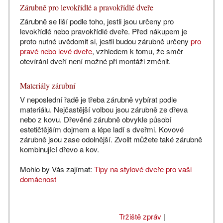
Zárubně pro levokřídlé a pravokřídlé dveře
Zárubně se liší podle toho, jestli jsou určeny pro
levokřídlé nebo pravokřídlé dveře. Před nákupem je
proto nutné uvědomit si, jestli budou zárubně určeny
pro
pravé nebo levé dveře
, vzhledem k tomu, že směr
otevírání dveří není možné při montáži změnit.
Materiály zárubní
V neposlední řadě je třeba zárubně vybírat podle
materiálu. Nejčastější volbou jsou zárubně ze dřeva
nebo z kovu. Dřevěné zárubně obvykle působí
estetičtějším dojmem a lépe ladí s dveřmi. Kovové
zárubně jsou zase odolnější. Zvolit můžete také zárubně
kombinující dřevo a kov.
Mohlo by Vás zajímat:
Tipy na stylové dveře pro vaši
domácnost
Tržiště zpráv
|