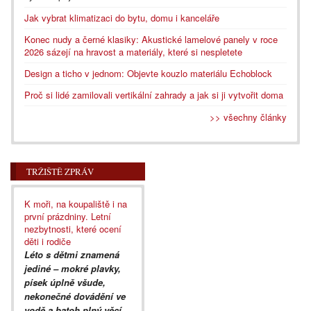
Jak vybrat klimatizaci do bytu, domu i kanceláře
Konec nudy a černé klasiky: Akustické lamelové panely v roce
2026 sázejí na hravost a materiály, které si nespletete
Design a ticho v jednom: Objevte kouzlo materiálu Echoblock
Proč si lidé zamilovali vertikální zahrady a jak si ji vytvořit doma
>> všechny články
TRŽIŠTĚ ZPRÁV
K moři, na koupaliště i na
první prázdniny. Letní
nezbytnosti, které ocení
děti i rodiče
Léto s dětmi znamená
jediné – mokré plavky,
písek úplně všude,
nekonečné dovádění ve
vodě a batoh plný věcí,