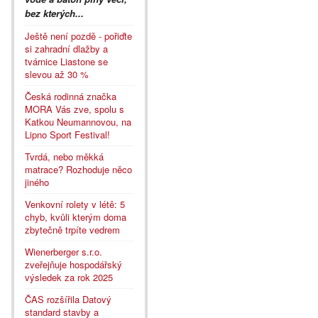
bez kterých...
Ještě není pozdě - pořiďte
si zahradní dlažby a
tvárnice Liastone se
slevou až 30 %
Česká rodinná značka
MORA Vás zve, spolu s
Katkou Neumannovou, na
Lipno Sport Festival!
Tvrdá, nebo měkká
matrace? Rozhoduje něco
jiného
Venkovní rolety v létě: 5
chyb, kvůli kterým doma
zbytečně trpíte vedrem
Wienerberger s.r.o.
zveřejňuje hospodářský
výsledek za rok 2025
ČAS rozšířila Datový
standard stavby a