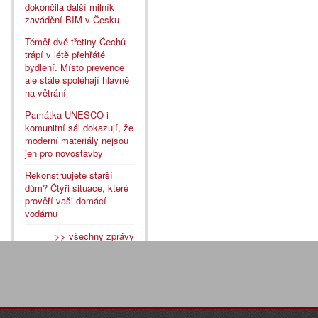
dokončila další milník
zavádění BIM v Česku
Téměř dvě třetiny Čechů
trápí v létě přehřáté
bydlení. Místo prevence
ale stále spoléhají hlavně
na větrání
Památka UNESCO i
komunitní sál dokazují, že
moderní materiály nejsou
jen pro novostavby
Rekonstruujete starší
dům? Čtyři situace, které
prověří vaši domácí
vodárnu
>> všechny zprávy