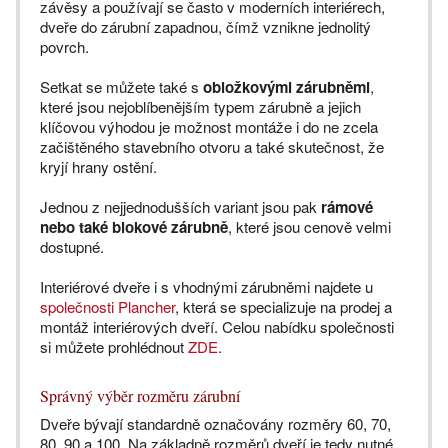
závěsy a používají se často v moderních interiérech,
dveře do zárubní zapadnou, čímž vznikne jednolitý
povrch.
Setkat se můžete také s
obložkovými zárubněmi
,
které jsou nejoblíbenějším typem zárubně a jejich
klíčovou výhodou je možnost montáže i do ne zcela
začištěného stavebního otvoru a také skutečnost, že
kryjí hrany ostění.
Jednou z nejjednodušších variant jsou pak
rámové
nebo také blokové zárubně
, které jsou cenově velmi
dostupné.
Interiérové dveře i s vhodnými zárubněmi najdete u
společnosti Plancher
, která se specializuje na prodej a
montáž interiérových dveří. Celou nabídku společnosti
si můžete prohlédnout
ZDE
.
Správný výběr rozměru zárubní
Dveře bývají standardně označovány rozměry 60, 70,
80, 90 a 100. Na základně rozměrů dveří je tedy nutné