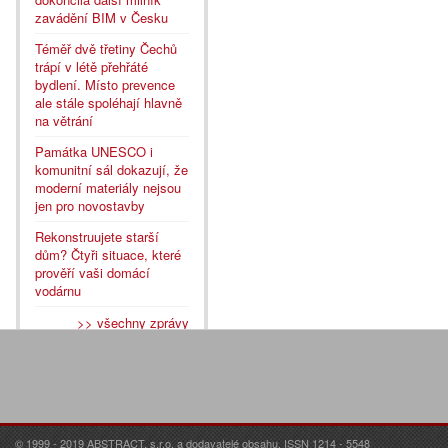
zavádění BIM v Česku
Téměř dvě třetiny Čechů
trápí v létě přehřáté
bydlení. Místo prevence
ale stále spoléhají hlavně
na větrání
Památka UNESCO i
komunitní sál dokazují, že
moderní materiály nejsou
jen pro novostavby
Rekonstruujete starší
dům? Čtyři situace, které
prověří vaši domácí
vodárnu
>> všechny zprávy
© 1999 - 2019 ABSTRACT, s.r.o. a dodavatelé obsahu. ISSN 1214 - 5548