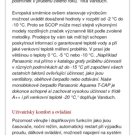
podmínek v průběhu celého roku,“
říká Vanduch.
Evropská směrnice ovšem stanovuje výrobcům
možnost uvádět dosažené hodnoty v rozpětí od -2 °C do
-10 °C. Proto se SCOP může mezi stejně výkonnými
modely rozdílných značek významně lišit podle zvolené
metodiky. Prodejce by vám tak měl být schopen
poskytnout informaci o garantované teplotě vody a při
jaké venkovní teplotě měření proběhlo. V praxi jde
většinou o teploty 0 °C, -5 °C nebo -10 °C.
„Například
Panasonic má přímo v katalogu grafy průběhu účinnosti
v různých podmínkách až do -15 °C při započtení všech
ostatních faktorů ovlivňující účinnost, jako jsou
ventilátory, oběhové čerpadlo nebo odtávání. Naše
monoblokové čerpadlo Panasonic Aquarea T-CAP je
dokonce schopné si zachovat vysokou účinnost v třídě
A++ i při venkovní teplotě -20 °C,“
doplňuje Vanduch.
Uživatelský komfort a ovládání
Pozornost věnujte i doplňkovým funkcím jako jsou
časovače, noční režim, automatický restart při výpadku
proudu, dálkové ovládání, možnosti napojení na systém