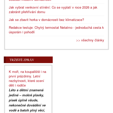
Jak vybrat venkovní stínění: Co se vyplatí v roce 2026 a jak
zabránit přehřívání domu
Jak se zbavit horka v domácnosti bez klimatizace?
Redakce testuje: Chytrý termostat Netatmo - jednoduchá cesta k
úsporám i pohodlí
>> všechny články
TRŽIŠTĚ ZPRÁV
K moři, na koupaliště i na
první prázdniny. Letní
nezbytnosti, které ocení
děti i rodiče
Léto s dětmi znamená
jediné – mokré plavky,
písek úplně všude,
nekonečné dovádění ve
vodě a batoh plný věcí,