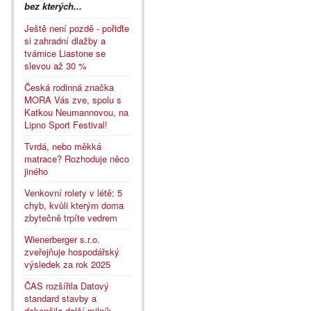
bez kterých...
Ještě není pozdě - pořiďte
si zahradní dlažby a
tvárnice Liastone se
slevou až 30 %
Česká rodinná značka
MORA Vás zve, spolu s
Katkou Neumannovou, na
Lipno Sport Festival!
Tvrdá, nebo měkká
matrace? Rozhoduje něco
jiného
Venkovní rolety v létě: 5
chyb, kvůli kterým doma
zbytečně trpíte vedrem
Wienerberger s.r.o.
zveřejňuje hospodářský
výsledek za rok 2025
ČAS rozšířila Datový
standard stavby a
dokončila další milník