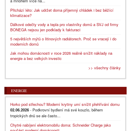
a mnohem více na...
Přichází léto: Jak udržet doma příjemný chládek i bez běžící
klimatizace?
Dálkové odečty vody a tepla pro vlastníky domů a SVJ od firmy
BONEGA nejsou jen podklady k fakturaci
5 největších mýtů o litinových radiátorech. Proč se vracejí i do
moderních domů
Jak mohou domácnosti v roce 2026 reálně snížit náklady na
energie a bez velkých investic
>> všechny články
ENERGIE
Horko pod střechou? Moderní krytiny umí snížit přehřívání domu
02.06.2026
- Podkrovní bydlení má své kouzlo, během
tropických dnů se ale často...
Chytré nabíjení elektromobilu doma: Schneider Charge jako
součást moderní domácnosti