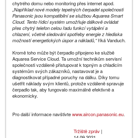
chytrého domu nebo monitoring přes internet apod.
„Například nové modely tepelných čerpadel společnosti
Panasonic jsou kompatibilní se službou Aquarea Smart
Cloud. Tento řídicí systém umožňuje dálkově ovládat
přes chytrý telefon celou řadu funkcí vytápění a
chlazení, včetně sledování spotřeby energie z hlediska
možností energetických úspor a nákladů,“
říká Vanduch.
Kromě toho může být čerpadlo připojeno ke službě
Aquarea Service Cloud. Ta umožní technikům servisní
společnosti vzdáleně přistupovat k topným a chladicím
systémům svých zákazníků, nastavovat je a
diagnostikovat případné poruchy na dálku. Díky tomu
ušetřit náklady svým klientů, protože vzdáleně spravuje
čerpadlo tak, aby fungovalo maximálně efektivně a
ekonomicky.
Pro další informace navštivte
www.aircon.panasonic.eu
.
Tržiště zpráv
|
14.09.2021