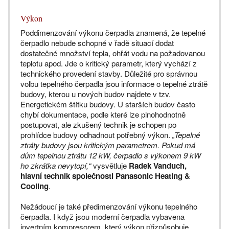
Výkon
Poddimenzování výkonu čerpadla znamená, že tepelné
čerpadlo nebude schopné v řadě situací dodat
dostatečné množství tepla, ohřát vodu na požadovanou
teplotu apod. Jde o kritický parametr, který vychází z
technického provedení stavby. Důležité pro správnou
volbu tepelného čerpadla jsou informace o tepelné ztrátě
budovy, kterou u nových budov najdete v tzv.
Energetickém štítku budovy. U starších budov často
chybí dokumentace, podle které lze plnohodnotně
postupovat, ale zkušený technik je schopen po
prohlídce budovy odhadnout potřebný výkon.
„Tepelné
ztráty budovy jsou kritickým parametrem. Pokud má
dům tepelnou ztrátu 12 kW, čerpadlo s výkonem 9 kW
ho zkrátka nevytopí,“
vysvětluje
Radek Vanduch,
hlavní technik společnosti Panasonic Heating &
Cooling
.
Nežádoucí je také předimenzování výkonu tepelného
čerpadla. I když jsou moderní čerpadla vybavena
invertním kompresorem, který výkon přizpůsobuje