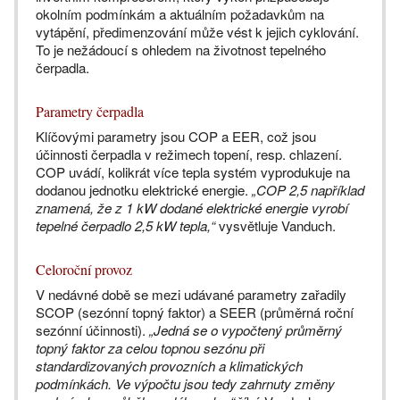
okolním podmínkám a aktuálním požadavkům na
vytápění, předimenzování může vést k jejich cyklování.
To je nežádoucí s ohledem na životnost tepelného
čerpadla.
Parametry čerpadla
Klíčovými parametry jsou COP a EER, což jsou
účinnosti čerpadla v režimech topení, resp. chlazení.
COP uvádí, kolikrát více tepla systém vyprodukuje na
dodanou jednotku elektrické energie.
„COP 2,5 například
znamená, že z 1 kW dodané elektrické energie vyrobí
tepelné čerpadlo 2,5 kW tepla,“
vysvětluje Vanduch.
Celoroční provoz
V nedávné době se mezi udávané parametry zařadily
SCOP (sezónní topný faktor) a SEER (průměrná roční
sezónní účinnosti).
„Jedná se o vypočtený průměrný
topný faktor za celou topnou sezónu při
standardizovaných provozních a klimatických
podmínkách. Ve výpočtu jsou tedy zahrnuty změny