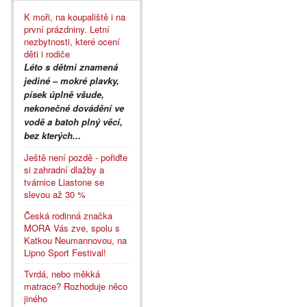
K moři, na koupaliště i na
první prázdniny. Letní
nezbytnosti, které ocení
děti i rodiče
Léto s dětmi znamená
jediné – mokré plavky,
písek úplně všude,
nekonečné dovádění ve
vodě a batoh plný věcí,
bez kterých...
Ještě není pozdě - pořiďte
si zahradní dlažby a
tvárnice Liastone se
slevou až 30 %
Česká rodinná značka
MORA Vás zve, spolu s
Katkou Neumannovou, na
Lipno Sport Festival!
Tvrdá, nebo měkká
matrace? Rozhoduje něco
jiného