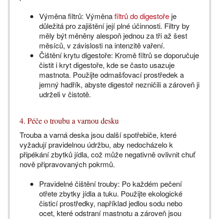
Výměna filtrů: Výměna
filtrů do digestoře
je
důležitá pro zajištění její plné účinnosti. Filtry by
měly být měněny alespoň jednou za tři až šest
měsíců, v závislosti na intenzitě vaření.
Čištění krytu digestoře: Kromě filtrů se doporučuje
čistit i kryt digestoře, kde se často usazuje
mastnota. Použijte odmašťovací prostředek a
jemný hadřík, abyste digestoř nezničili a zároveň ji
udrželi v čistotě.
4. Péče o troubu a varnou desku
Trouba a varná deska jsou další spotřebiče, které
vyžadují pravidelnou údržbu, aby nedocházelo k
připékání zbytků jídla, což může negativně ovlivnit chuť
nově připravovaných pokrmů.
Pravidelné čištění trouby: Po každém pečení
otřete zbytky jídla a tuku. Použijte ekologické
čisticí prostředky, například jedlou sodu nebo
ocet, které odstraní mastnotu a zároveň jsou