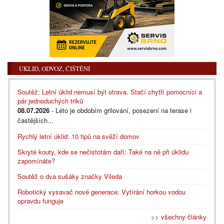
ÚKLID, ODVOZ, ČIŠTĚNÍ
Soutěž: Letní úklid nemusí být otrava. Stačí chytří pomocníci a
pár jednoduchých triků
08.07.2026
- Léto je obdobím grilování, posezení na terase i
častějších...
Rychlý letní úklid: 10 tipů na svěží domov
Skryté kouty, kde se nečistotám daří: Také na ně při úklidu
zapomínáte?
Soutěž o dva sušáky značky Vileda
Robotický vysavač nové generace: Vytírání horkou vodou
opravdu funguje
>> všechny články