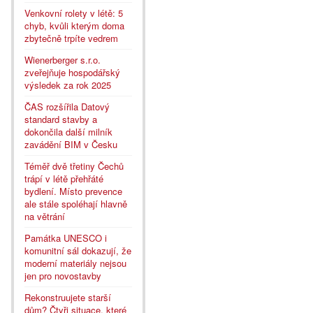
Venkovní rolety v létě: 5
chyb, kvůli kterým doma
zbytečně trpíte vedrem
Wienerberger s.r.o.
zveřejňuje hospodářský
výsledek za rok 2025
ČAS rozšířila Datový
standard stavby a
dokončila další milník
zavádění BIM v Česku
Téměř dvě třetiny Čechů
trápí v létě přehřáté
bydlení. Místo prevence
ale stále spoléhají hlavně
na větrání
Památka UNESCO i
komunitní sál dokazují, že
moderní materiály nejsou
jen pro novostavby
Rekonstruujete starší
dům? Čtyři situace, které