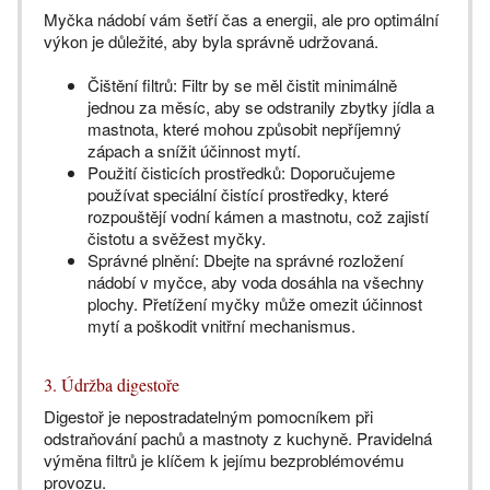
Myčka nádobí vám šetří čas a energii, ale pro optimální
výkon je důležité, aby byla správně udržovaná.
Čištění filtrů: Filtr by se měl čistit minimálně
jednou za měsíc, aby se odstranily zbytky jídla a
mastnota, které mohou způsobit nepříjemný
zápach a snížit účinnost mytí.
Použití čisticích prostředků: Doporučujeme
používat speciální čistící prostředky, které
rozpouštějí vodní kámen a mastnotu, což zajistí
čistotu a svěžest myčky.
Správné plnění: Dbejte na správné rozložení
nádobí v myčce, aby voda dosáhla na všechny
plochy. Přetížení myčky může omezit účinnost
mytí a poškodit vnitřní mechanismus.
3. Údržba digestoře
Digestoř je nepostradatelným pomocníkem při
odstraňování pachů a mastnoty z kuchyně. Pravidelná
výměna filtrů je klíčem k jejímu bezproblémovému
provozu.