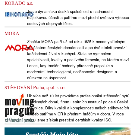
KORADO a.s.
Jsme dynamická česká společnost s nadnárodní
majetkovou účastí a patříme mezi přední světové výrobce
ocelových otopných těles.
MORA
Značka MORA patří už od roku 1825 k neodmyslitelným
součástem českých domácností a po dvě století provází
každodenní život v kuchyni. Stala se symbolem
spolehlivosti, kvality a poctivého řemesla, na kterém staví
i dnes, kdy tradiční hodnoty přirozeně propojuje s
moderními technologiemi, nadčasovým designem a
důrazem na úspornost.
STĚHOVÁNÍ Praha, spol. s r.o.
Už více než 10 let provádíme profesionální stěhování bytů
a rodinných domů, firem i státních institucí po celé České
republice. Díky kvalitě a komplexnosti našich stěhovacích
služeb patříme v ČR k předním hráčům v oboru. V roce
2008 jsme získali prestižní certifikát kvality ISO.