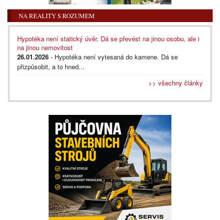
NA REALITY S ROZUMEM
Hypotéka není statický úvěr. Dá se převést na jinou osobu, ale i
na jinou nemovitost
26.01.2026
- Hypotéka není vytesaná do kamene. Dá se
přizpůsobit, a to hned...
>> všechny články