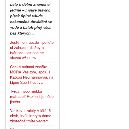
Léto s dětmi znamená
jediné – mokré plavky,
písek úplně všude,
nekonečné dovádění ve
vodě a batoh plný věcí,
bez kterých...
Ještě není pozdě - pořiďte
si zahradní dlažby a
tvárnice Liastone se
slevou až 30 %
Česká rodinná značka
MORA Vás zve, spolu s
Katkou Neumannovou, na
Lipno Sport Festival!
Tvrdá, nebo měkká
matrace? Rozhoduje něco
jiného
Venkovní rolety v létě: 5
chyb, kvůli kterým doma
zbytečně trpíte vedrem