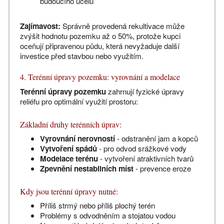
budoucího účelu
Zajímavost:
Správně provedená rekultivace může
zvýšit hodnotu pozemku až o 50%, protože kupci
oceňují připravenou půdu, která nevyžaduje další
investice před stavbou nebo využitím.
4. Terénní úpravy pozemku: vyrovnání a modelace
Terénní úpravy pozemku
zahrnují fyzické úpravy
reliéfu pro optimální využití prostoru:
Základní druhy terénních úprav:
Vyrovnání nerovností
- odstranění jam a kopců
Vytvoření spádů
- pro odvod srážkové vody
Modelace terénu
- vytvoření atraktivních tvarů
Zpevnění nestabilních míst
- prevence eroze
Kdy jsou terénní úpravy nutné:
Příliš strmý nebo příliš plochý terén
Problémy s odvodněním a stojatou vodou