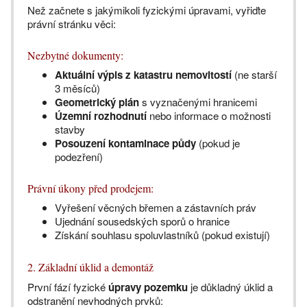
Než začnete s jakýmikoli fyzickými úpravami, vyřiďte
právní stránku věci:
Nezbytné dokumenty:
Aktuální výpis z katastru nemovitostí
(ne starší
3 měsíců)
Geometrický plán
s vyznačenými hranicemi
Územní rozhodnutí
nebo informace o možnosti
stavby
Posouzení kontaminace půdy
(pokud je
podezření)
Právní úkony před prodejem:
Vyřešení věcných břemen a zástavních práv
Ujednání sousedských sporů o hranice
Získání souhlasu spoluvlastníků (pokud existují)
2. Základní úklid a demontáž
První fází fyzické
úpravy pozemku
je důkladný úklid a
odstranění nevhodných prvků: