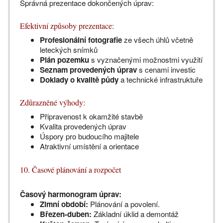
Správná prezentace dokončených úprav:
Efektivní způsoby prezentace:
Profesionální fotografie
ze všech úhlů včetně
leteckých snímků
Plán pozemku
s vyznačenými možnostmi využití
Seznam provedených úprav
s cenami investic
Doklady o kvalitě půdy
a technické infrastruktuře
Zdůrazněné výhody:
Připravenost k okamžité stavbě
Kvalita provedených úprav
Úspory pro budoucího majitele
Atraktivní umístění a orientace
10. Časové plánování a rozpočet
Časový harmonogram úprav:
Zimní období:
Plánování a povolení.
Březen-duben:
Základní úklid a demontáž