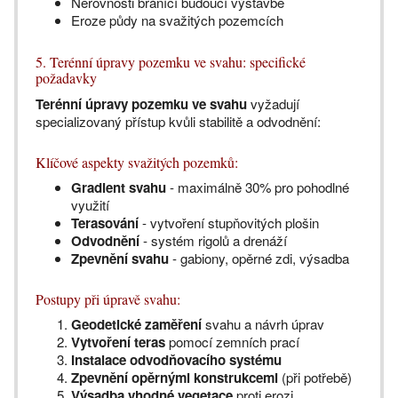
Nerovnosti bránící budoucí výstavbě
Eroze půdy na svažitých pozemcích
5. Terénní úpravy pozemku ve svahu: specifické
požadavky
Terénní úpravy pozemku ve svahu
vyžadují
specializovaný přístup kvůli stabilitě a odvodnění:
Klíčové aspekty svažitých pozemků:
Gradient svahu
- maximálně 30% pro pohodlné
využití
Terasování
- vytvoření stupňovitých plošin
Odvodnění
- systém rigolů a drenáží
Zpevnění svahu
- gabiony, opěrné zdi, výsadba
Postupy při úpravě svahu:
Geodetické zaměření
svahu a návrh úprav
Vytvoření teras
pomocí zemních prací
Instalace odvodňovacího systému
Zpevnění opěrnými konstrukcemi
(při potřebě)
Výsadba vhodné vegetace
proti erozi