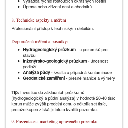
Výsadba rychle rostoucích okrasných rostlin
Úprava nebo zřízení cest a chodníků
8. Technické aspekty a měření
Profesionální přístup k technickým detailům:
Doporučená měření a posudky:
Hydrogeologický průzkum
- u pozemků pro
stavbu
Inženýrsko-geologický průzkum
- únosnost
podloží
Analýza půdy
- kvalita a případná kontaminace
Geodetické zaměření
- přesné hranice a výměry
Tip:
Investice do základních průzkumů
(hydrogeologický a půdní analýza) v hodnotě 20-40 tisíc
korun může zvýšit prodejní cenu o několik set tisíc,
protože kupec získá jistotu o kvalitě pozemku.
9. Prezentace a marketing upraveného pozemku