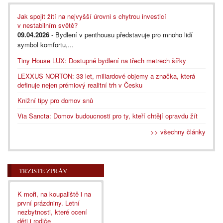
Jak spojit žití na nejvyšší úrovni s chytrou investicí
v nestabilním světě?
09.04.2026
- Bydlení v penthousu představuje pro mnoho lidí
symbol komfortu,...
Tiny House LUX: Dostupné bydlení na třech metrech šířky
LEXXUS NORTON: 33 let, miliardové objemy a značka, která
definuje nejen prémiový realitní trh v Česku
Knižní tipy pro domov snů
Via Sancta: Domov budoucnosti pro ty, kteří chtějí opravdu žít
>> všechny články
TRŽIŠTĚ ZPRÁV
K moři, na koupaliště i na
první prázdniny. Letní
nezbytnosti, které ocení
děti i rodiče