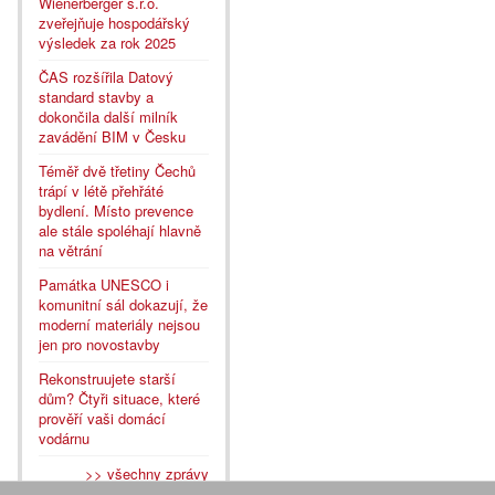
Wienerberger s.r.o.
zveřejňuje hospodářský
výsledek za rok 2025
ČAS rozšířila Datový
standard stavby a
dokončila další milník
zavádění BIM v Česku
Téměř dvě třetiny Čechů
trápí v létě přehřáté
bydlení. Místo prevence
ale stále spoléhají hlavně
na větrání
Památka UNESCO i
komunitní sál dokazují, že
moderní materiály nejsou
jen pro novostavby
Rekonstruujete starší
dům? Čtyři situace, které
prověří vaši domácí
vodárnu
>> všechny zprávy