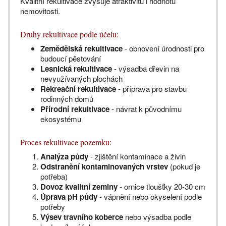
Kvalitní rekultivace zvyšuje atraktivitu i hodnotu
nemovitosti.
Druhy rekultivace podle účelu:
Zemědělská rekultivace
- obnovení úrodnosti pro
budoucí pěstování
Lesnická rekultivace
- výsadba dřevin na
nevyužívaných plochách
Rekreační rekultivace
- příprava pro stavbu
rodinných domů
Přírodní rekultivace
- návrat k původnímu
ekosystému
Proces rekultivace pozemku:
Analýza půdy
- zjištění kontaminace a živin
Odstranění kontaminovaných vrstev
(pokud je
potřeba)
Dovoz kvalitní zeminy
- ornice tloušťky 20-30 cm
Úprava pH půdy
- vápnění nebo okyselení podle
potřeby
Výsev travního koberce
nebo výsadba podle