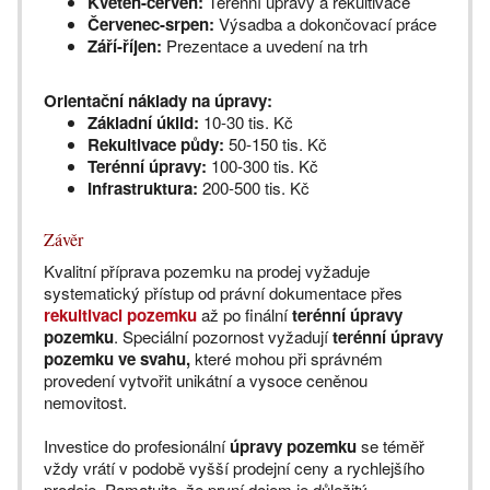
Květen-červen:
Terénní úpravy a rekultivace
Červenec-srpen:
Výsadba a dokončovací práce
Září-říjen:
Prezentace a uvedení na trh
Orientační náklady na úpravy:
Základní úklid:
10-30 tis. Kč
Rekultivace půdy:
50-150 tis. Kč
Terénní úpravy:
100-300 tis. Kč
Infrastruktura:
200-500 tis. Kč
Závěr
Kvalitní příprava pozemku na prodej vyžaduje
systematický přístup od právní dokumentace přes
rekultivaci pozemku
až po finální
terénní úpravy
pozemku
. Speciální pozornost vyžadují
terénní úpravy
pozemku ve svahu,
které mohou při správném
provedení vytvořit unikátní a vysoce ceněnou
nemovitost.
Investice do profesionální
úpravy pozemku
se téměř
vždy vrátí v podobě vyšší prodejní ceny a rychlejšího
prodeje. Pamatujte, že první dojem je důležitý -