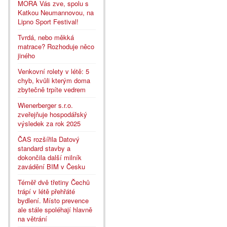
MORA Vás zve, spolu s
Katkou Neumannovou, na
Lipno Sport Festival!
Tvrdá, nebo měkká
matrace? Rozhoduje něco
jiného
Venkovní rolety v létě: 5
chyb, kvůli kterým doma
zbytečně trpíte vedrem
Wienerberger s.r.o.
zveřejňuje hospodářský
výsledek za rok 2025
ČAS rozšířila Datový
standard stavby a
dokončila další milník
zavádění BIM v Česku
Téměř dvě třetiny Čechů
trápí v létě přehřáté
bydlení. Místo prevence
ale stále spoléhají hlavně
na větrání