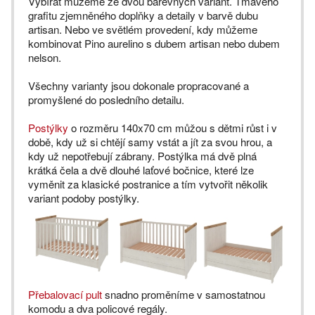
Vybírat můžeme ze dvou barevných variant. Tmavého
grafitu zjemněného doplňky a detaily v barvě dubu
artisan. Nebo ve světlém provedení, kdy můžeme
kombinovat Pino aurelino s dubem artisan nebo dubem
nelson.
Všechny varianty jsou dokonale propracované a
promyšlené do posledního detailu.
Postýlky
o rozměru 140x70 cm můžou s dětmi růst i v
době, kdy už si chtějí samy vstát a jít za svou hrou, a
kdy už nepotřebují zábrany. Postýlka má dvě plná
krátká čela a dvě dlouhé laťové bočnice, které lze
vyměnit za klasické postranice a tím vytvořit několik
variant podoby postýlky.
Přebalovací pult
snadno proměníme v samostatnou
komodu a dva policové regály.