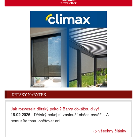
newsletter
DĚTSKÝ NÁBYTEK
Jak rozveselit dětský pokoj? Barvy dokážou divy!
18.02.2026
- Dětský pokoj si zaslouží občas osvěžit. A
nemusíte tomu obětovat ani...
>> všechny články