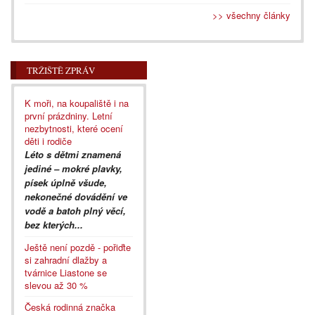
>> všechny články
TRŽIŠTĚ ZPRÁV
K moři, na koupaliště i na
první prázdniny. Letní
nezbytnosti, které ocení
děti i rodiče
Léto s dětmi znamená
jediné – mokré plavky,
písek úplně všude,
nekonečné dovádění ve
vodě a batoh plný věcí,
bez kterých...
Ještě není pozdě - pořiďte
si zahradní dlažby a
tvárnice Liastone se
slevou až 30 %
Česká rodinná značka