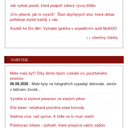
Jak vybrat postel, která podpoří zdravý vývoj dítěte
„Vím přesně, jak to myslíš". Šest obyčejných slov, která občas
potřebuje slyšet každý z nás
Soutěž ke Dni dětí: Vyhrajte Igráčka v expedičním autě MultiGO
>> všechny články
NÁBYTEK
Máte malý byt? Díky těmto tipům získáte víc použitelného
prostoru
06.08.2026
- Malé byty na fotografiích vypadají dokonale. Jenže
v běžném životě...
Vyrobte si stylové posezení ze starých prken
Síla barev: nečekaná proměna staré komody
Sedíme více, než spíme. A židle na to musí stačit
Polohovací křesla – pohodlí, které prospívá vašim zádům