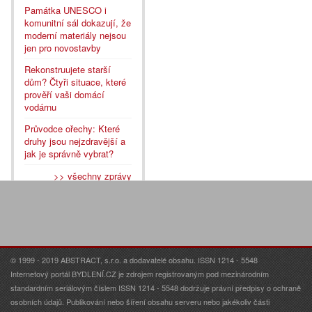
Památka UNESCO i
komunitní sál dokazují, že
moderní materiály nejsou
jen pro novostavby
Rekonstruujete starší
dům? Čtyři situace, které
prověří vaši domácí
vodárnu
Průvodce ořechy: Které
druhy jsou nejzdravější a
jak je správně vybrat?
>> všechny zprávy
© 1999 - 2019 ABSTRACT, s.r.o. a dodavatelé obsahu. ISSN 1214 - 5548
Internetový portál BYDLENÍ.CZ je zdrojem registrovaným pod mezinárodním
standardním seriálovým číslem ISSN 1214 - 5548 dodržuje právní předpisy o ochraně
osobních údajů. Publikování nebo šíření obsahu serveru nebo jakékoliv části