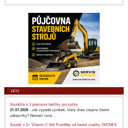
DĚTI
Soutěžte o 3 prémiové balíčky pro kočky
21.07.2026
- Jak vypadá výrobek, který dnes zaujme české
zákazníky? Nestačí nový...
Soutěž o 2× Vitamin C 500 PureWay od české značky OVONEX