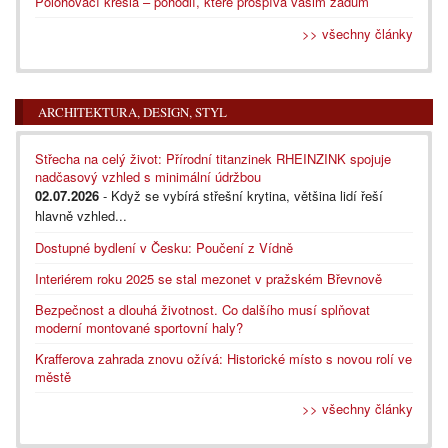
Polohovací křesla – pohodlí, které prospívá vašim zádům
>> všechny články
ARCHITEKTURA, DESIGN, STYL
Střecha na celý život: Přírodní titanzinek RHEINZINK spojuje
nadčasový vzhled s minimální údržbou
02.07.2026
- Když se vybírá střešní krytina, většina lidí řeší
hlavně vzhled...
Dostupné bydlení v Česku: Poučení z Vídně
Interiérem roku 2025 se stal mezonet v pražském Břevnově
Bezpečnost a dlouhá životnost. Co dalšího musí splňovat
moderní montované sportovní haly?
Krafferova zahrada znovu ožívá: Historické místo s novou rolí ve
městě
>> všechny články