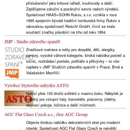
příslušenství jako krbové nářadí, kouřovody a další.
Zajišťujeme záruční a pozáruční servis našich výrobků.
Společnost HAAS+SOHN Rukov, s.r.o. vznikla v roce
1995 spojením bývalé tradiční rumburské firmy Rukov s
rakouskou společností Reischl GmbH, čímž se stala
součástí značky působící na trhu od roku 1854.
JMP - Studio zdravého spaní®
Značkové matrace a rošty pro dospělé, děti, alergiky,
seniory, vysoké váhové kategorie, široká nabídka postelí a
ložnic, rozkládací postele, polštáře a přikrývky – to vše
najdete v JMP Studiích zdravého spaní® v Praze, Brně a
Valašském Meziříčí.
Výrobce Stylového nábytku ASTO
Nabízí přes 150 druhů solitérů z masivu buku. Nábytek je
vhodný pro vstupní haly, kanceláře, pracovny, jídelny,
obývací pokoje, ložnice a další místnosti.
AGC Flat Glass Czech a.s., člen AGC Group
Objevte širokou nabídku dekorativních skel pro moderní
interiér. Společnost AGC Flat Glass Czech je největší