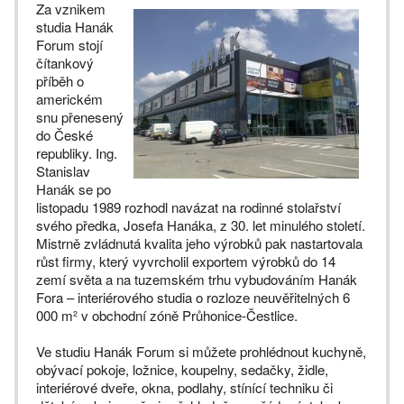
Za vznikem
studia Hanák
Forum stojí
čítankový
příběh o
americkém
snu přenesený
do České
republiky. Ing.
Stanislav
Hanák se po
listopadu 1989 rozhodl navázat na rodinné stolařství
svého předka, Josefa Hanáka, z 30. let minulého století.
Mistrně zvládnutá kvalita jeho výrobků pak nastartovala
růst firmy, který vyvrcholil exportem výrobků do 14
zemí světa a na tuzemském trhu vybudováním Hanák
Fora – interiérového studia o rozloze neuvěřitelných 6
000 m² v obchodní zóně Průhonice-Čestlice.
Ve studiu Hanák Forum si můžete prohlédnout kuchyně,
obývací pokoje, ložnice, koupelny, sedačky, židle,
interiérové dveře, okna, podlahy, stínící techniku či