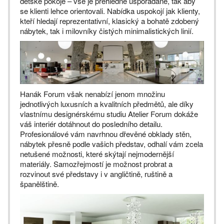
dětské pokoje – vše je přehledně uspořádané, tak aby
se klienti lehce orientovali. Nabídka uspokojí jak klienty,
kteří hledají reprezentativní, klasický a bohatě zdobený
nábytek, tak i milovníky čistých minimalistických linií.
Hanák Forum však nenabízí jenom množinu
jednotlivých luxusních a kvalitních předmětů, ale díky
vlastnímu designérskému studiu Atelier Forum dokáže
váš interiér dotáhnout do posledního detailu.
Profesionálové vám navrhnou dřevěné obklady stěn,
nábytek přesně podle vašich představ, odhalí vám zcela
netušené možnosti, které skýtají nejmodernější
materiály. Samozřejmostí je možnost probrat a
rozvinout své představy i v angličtině, ruštině a
španělštině.