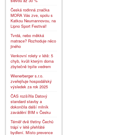
slevou až 30 %
Česká rodinná značka
MORA Vás zve, spolu s
Katkou Neumannovou, na
Lipno Sport Festival!
Tvrdá, nebo měkká
matrace? Rozhoduje něco
jiného
Venkovní rolety v létě: 5
chyb, kvůli kterým doma
zbytečně trpíte vedrem
Wienerberger s.r.o.
zveřejňuje hospodářský
výsledek za rok 2025
ČAS rozšířila Datový
standard stavby a
dokončila další milník
zavádění BIM v Česku
Téměř dvě třetiny Čechů
trápí v létě přehřáté
bydlení. Místo prevence