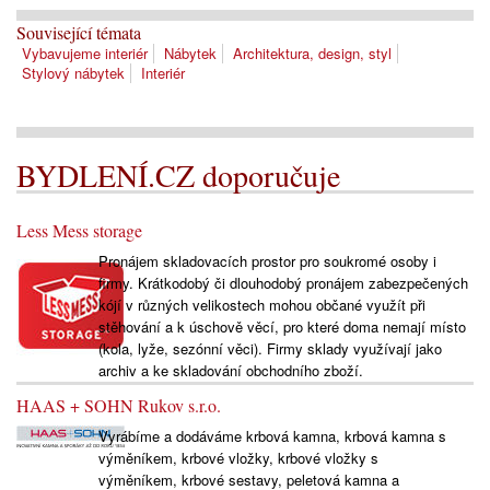
Související témata
Vybavujeme interiér
Nábytek
Architektura, design, styl
Stylový nábytek
Interiér
BYDLENÍ.CZ doporučuje
Less Mess storage
Pronájem skladovacích prostor pro soukromé osoby i
firmy. Krátkodobý či dlouhodobý pronájem zabezpečených
kójí v různých velikostech mohou občané využít při
stěhování a k úschově věcí, pro které doma nemají místo
(kola, lyže, sezónní věci). Firmy sklady využívají jako
archiv a ke skladování obchodního zboží.
HAAS + SOHN Rukov s.r.o.
Vyrábíme a dodáváme krbová kamna, krbová kamna s
výměníkem, krbové vložky, krbové vložky s
výměníkem, krbové sestavy, peletová kamna a