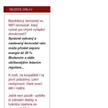
TRŽIŠTĚ ZPRÁV
Bezdrátový termostat vs.
WiFi termostat: který
vybrat pro chytré vytápění
domácnosti?
Správně vybraný a
nastavený termostat vám
může přinést úsporu
energie až 20 %.
Moderním a stále
oblíbenějším řešením
regulace...
K moři, na koupaliště i na
první prázdniny. Letní
nezbytnosti, které ocení
děti i rodiče
Ještě není pozdě - pořiďte
si zahradní dlažby a
tvárnice Liastone se