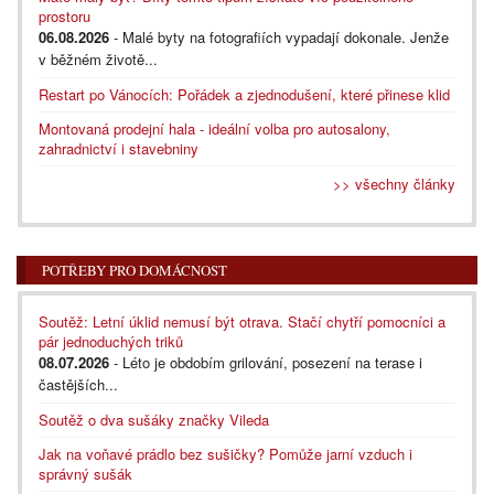
prostoru
06.08.2026
- Malé byty na fotografiích vypadají dokonale. Jenže
v běžném životě...
Restart po Vánocích: Pořádek a zjednodušení, které přinese klid
Montovaná prodejní hala - ideální volba pro autosalony,
zahradnictví i stavebniny
>> všechny články
POTŘEBY PRO DOMÁCNOST
Soutěž: Letní úklid nemusí být otrava. Stačí chytří pomocníci a
pár jednoduchých triků
08.07.2026
- Léto je obdobím grilování, posezení na terase i
častějších...
Soutěž o dva sušáky značky Vileda
Jak na voňavé prádlo bez sušičky? Pomůže jarní vzduch i
správný sušák