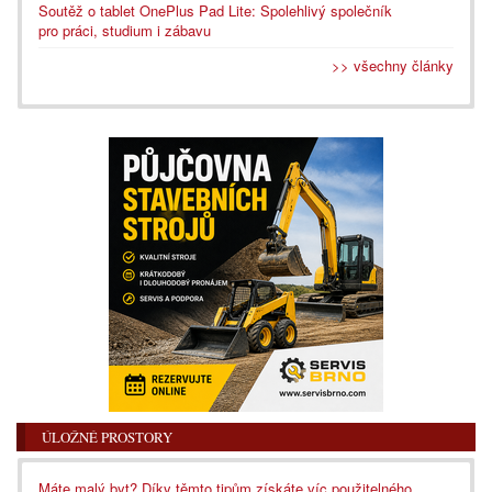
Soutěž o tablet OnePlus Pad Lite: Spolehlivý společník
pro práci, studium i zábavu
>> všechny články
ÚLOŽNÉ PROSTORY
Máte malý byt? Díky těmto tipům získáte víc použitelného