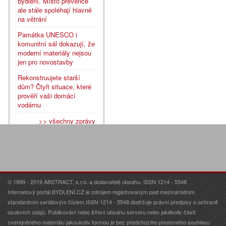
bydlení. Místo prevence
ale stále spoléhají hlavně
na větrání
Památka UNESCO i
komunitní sál dokazují, že
moderní materiály nejsou
jen pro novostavby
Rekonstruujete starší
dům? Čtyři situace, které
prověří vaši domácí
vodárnu
>> všechny zprávy
© 1999 - 2019 ABSTRACT, s.r.o. a dodavatelé obsahu. ISSN 1214 - 5548
Internetový portál BYDLENÍ.CZ je zdrojem registrovaným pod mezinárodním
standardním seriálovým číslem ISSN 1214 - 5548 dodržuje právní předpisy o ochraně
osobních údajů. Publikování nebo šíření obsahu serveru nebo jakékoliv části
zveřejněného materiálu jakoukoliv formou je bez předchozího písemného souhlasu