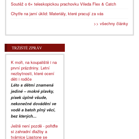
Soutěž o 6× teleskopickou prachovku Vileda Flex & Catch
Chytře na jarní úklid: Materiály, které pracují za vás
>> všechny články
TRŽIŠTĚ ZPRÁV
K moři, na koupaliště i na
první prázdniny. Letní
nezbytnosti, které ocení
děti i rodiče
Léto s dětmi znamená
jediné – mokré plavky,
písek úplně všude,
nekonečné dovádění ve
vodě a batoh plný věcí,
bez kterých...
Ještě není pozdě - pořiďte
si zahradní dlažby a
tvárnice Liastone se