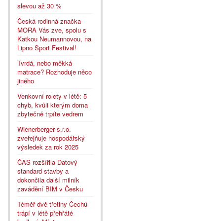
slevou až 30 %
Česká rodinná značka
MORA Vás zve, spolu s
Katkou Neumannovou, na
Lipno Sport Festival!
Tvrdá, nebo měkká
matrace? Rozhoduje něco
jiného
Venkovní rolety v létě: 5
chyb, kvůli kterým doma
zbytečně trpíte vedrem
Wienerberger s.r.o.
zveřejňuje hospodářský
výsledek za rok 2025
ČAS rozšířila Datový
standard stavby a
dokončila další milník
zavádění BIM v Česku
Téměř dvě třetiny Čechů
trápí v létě přehřáté