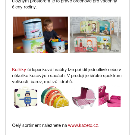
úložným prostorem je to pravé ořechové pro všechny
členy rodiny.
Kufříky
či lepenkové hračky lze pořídit jednotlivě nebo v
několika kusových sadách. V prodeji je široké spektrum
velikostí, barev, motivů i druhů.
Celý sortiment naleznete na
www.kazeto.cz
.