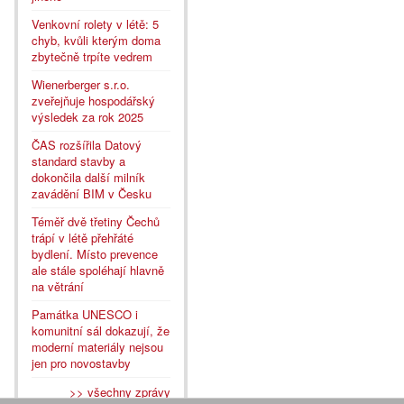
Venkovní rolety v létě: 5
chyb, kvůli kterým doma
zbytečně trpíte vedrem
Wienerberger s.r.o.
zveřejňuje hospodářský
výsledek za rok 2025
ČAS rozšířila Datový
standard stavby a
dokončila další milník
zavádění BIM v Česku
Téměř dvě třetiny Čechů
trápí v létě přehřáté
bydlení. Místo prevence
ale stále spoléhají hlavně
na větrání
Památka UNESCO i
komunitní sál dokazují, že
moderní materiály nejsou
jen pro novostavby
>> všechny zprávy