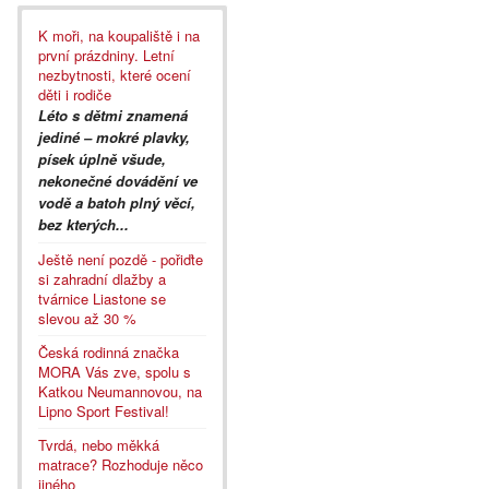
K moři, na koupaliště i na
první prázdniny. Letní
nezbytnosti, které ocení
děti i rodiče
Léto s dětmi znamená
jediné – mokré plavky,
písek úplně všude,
nekonečné dovádění ve
vodě a batoh plný věcí,
bez kterých...
Ještě není pozdě - pořiďte
si zahradní dlažby a
tvárnice Liastone se
slevou až 30 %
Česká rodinná značka
MORA Vás zve, spolu s
Katkou Neumannovou, na
Lipno Sport Festival!
Tvrdá, nebo měkká
matrace? Rozhoduje něco
jiného