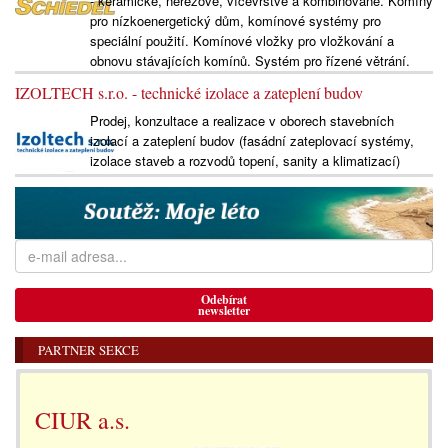
- keramické, nerezové, vícevrstvé a kombinované. Komíny
pro nízkoenergetický dům, komínové systémy pro
speciální použití. Komínové vložky pro vložkování a
obnovu stávajících komínů. Systém pro řízené větrání.
IZOLTECH s.r.o. - technické izolace a zateplení budov
Prodej, konzultace a realizace v oborech stavebních
izolací a zateplení budov (fasádní zateplovací systémy,
izolace staveb a rozvodů topení, sanity a klimatizací)
Odebírat
newsletter
PARTNER SEKCE
CIUR a.s.