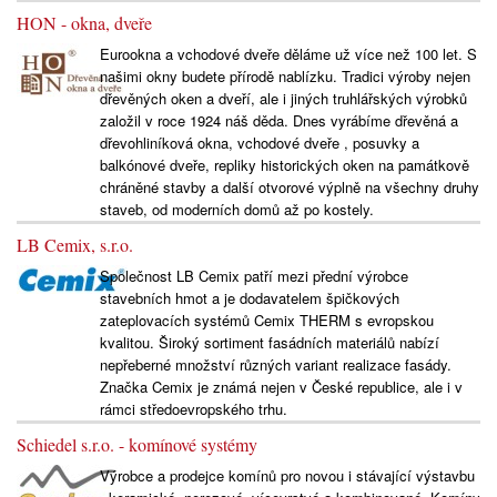
HON - okna, dveře
Eurookna a vchodové dveře děláme už více než 100 let. S
našimi okny budete přírodě nablízku. Tradici výroby nejen
dřevěných oken a dveří, ale i jiných truhlářských výrobků
založil v roce 1924 náš děda. Dnes vyrábíme dřevěná a
dřevohliníková okna, vchodové dveře , posuvky a
balkónové dveře, repliky historických oken na památkově
chráněné stavby a další otvorové výplně na všechny druhy
staveb, od moderních domů až po kostely.
LB Cemix, s.r.o.
Společnost LB Cemix patří mezi přední výrobce
stavebních hmot a je dodavatelem špičkových
zateplovacích systémů Cemix THERM s evropskou
kvalitou. Široký sortiment fasádních materiálů nabízí
nepřeberné množství různých variant realizace fasády.
Značka Cemix je známá nejen v České republice, ale i v
rámci středoevropského trhu.
Schiedel s.r.o. - komínové systémy
Výrobce a prodejce komínů pro novou i stávající výstavbu