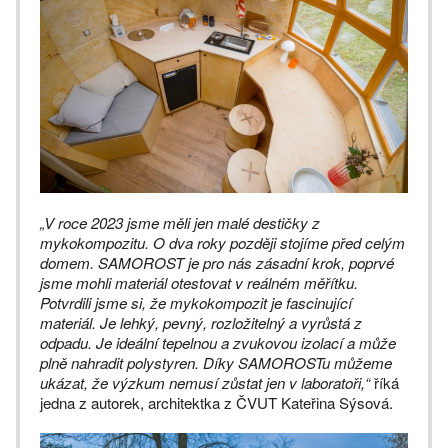
„V roce 2023 jsme měli jen malé destičky z
mykokompozitu. O dva roky později stojíme před celým
domem. SAMOROST je pro nás zásadní krok, poprvé
jsme mohli materiál otestovat v reálném měřítku.
Potvrdili jsme si, že mykokompozit je fascinující
materiál. Je lehký, pevný, rozložitelný a vyrůstá z
odpadu. Je ideální tepelnou a zvukovou izolací a může
plně nahradit polystyren. Díky SAMOROSTu můžeme
ukázat, že výzkum nemusí zůstat jen v laboratoři,“
říká
jedna z autorek, architektka z ČVUT Kateřina Sýsová.