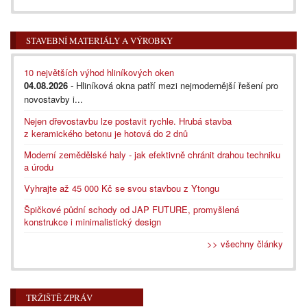
STAVEBNÍ MATERIÁLY A VÝROBKY
10 největších výhod hliníkových oken
04.08.2026
- Hliníková okna patří mezi nejmodernější řešení pro
novostavby i...
Nejen dřevostavbu lze postavit rychle. Hrubá stavba
z keramického betonu je hotová do 2 dnů
Moderní zemědělské haly - jak efektivně chránit drahou techniku
a úrodu
Vyhrajte až 45 000 Kč se svou stavbou z Ytongu
Špičkové půdní schody od JAP FUTURE, promyšlená
konstrukce i minimalistický design
>> všechny články
TRŽIŠTĚ ZPRÁV