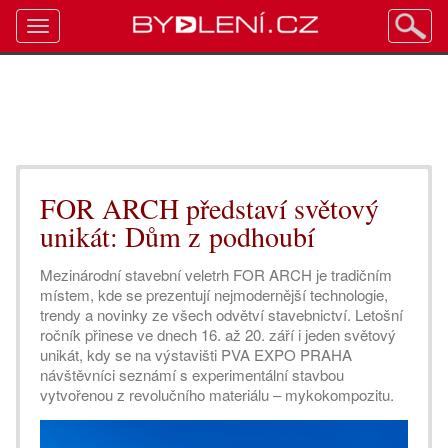
Toggle
navigation
FOR ARCH představí světový
unikát: Dům z podhoubí
Mezinárodní stavební veletrh FOR ARCH je tradičním
místem, kde se prezentují nejmodernější technologie,
trendy a novinky ze všech odvětví stavebnictví. Letošní
ročník přinese ve dnech 16. až 20. září i jeden světový
unikát, kdy se na výstavišti PVA EXPO PRAHA
návštěvníci seznámí s experimentální stavbou
vytvořenou z revolučního materiálu – mykokompozitu.