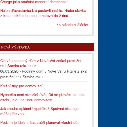
Charge jako součást moderní domácnosti
Nejen dřevostavbu lze postavit rychle. Hrubá stavba
z keramického betonu je hotová do 2 dnů
>> všechny články
NOVÁ VÝSTAVBA
Citlivě zasazený dům v Nové Vsi získal prestižní
titul Stavba roku 2025
06.03.2026
- Rodinný dům v Nové Vsi u Plzně získal
prestižní titul Stavba roku...
Knižní tipy pro domov snů
Hypotéka není statický úvěr. Dá se převést na jinou
osobu, ale i na jinou nemovitost
Jak dlouho splácet hypotéku? Správná strategie
může překvapit
Podzim je ideální čas začít plánovat vlastní dům