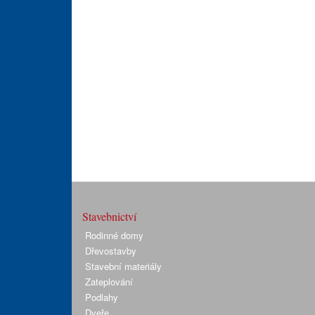
Stavebnictví
Rodinné domy
Dřevostavby
Stavební materiály
Zateplování
Podlahy
Dveře