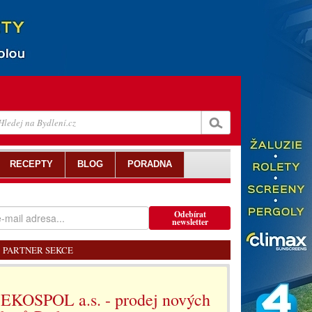
RECEPTY
BLOG
PORADNA
Odebírat
newsletter
PARTNER SEKCE
EKOSPOL a.s. - prodej nových