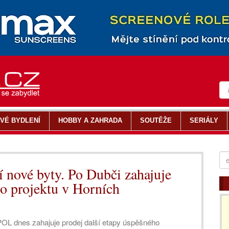
VÉ BYDLENÍ
HOBBY A ZAHRADA
SOUTĚŽE
SERIÁLY
 nové byty. Po Dubči zahajuje
ho projektu v Horních
L dnes zahajuje prodej další etapy úspěšného