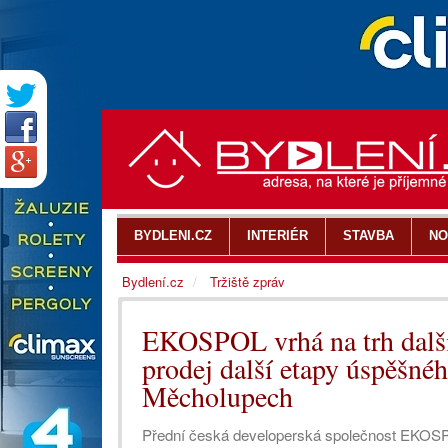
BYDLENI.CZ
INTERIÉR
STAVBA
NO
Bydlení.cz
Tržiště zpráv
EKOSPOL vrhá na trh další
prodej další etapy úspěšné
Měcholupech
Přední česká developerská společnost EKOSPO