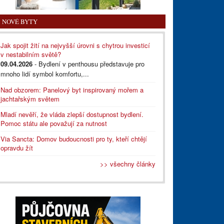
NOVÉ BYTY
Jak spojit žití na nejvyšší úrovni s chytrou investicí
v nestabilním světě?
09.04.2026
- Bydlení v penthousu představuje pro
mnoho lidí symbol komfortu,...
Nad obzorem: Panelový byt inspirovaný mořem a
jachtařským světem
Mladí nevěří, že vláda zlepší dostupnost bydlení.
Pomoc státu ale považují za nutnost
Via Sancta: Domov budoucnosti pro ty, kteří chtějí
opravdu žít
>> všechny články