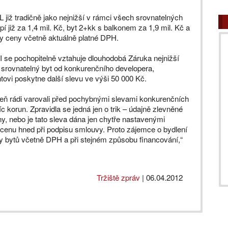
iž tradičně jako nejnižší v rámci všech srovnatelných
í již za 1,4 mil. Kč, byt 2+kk s balkonem za 1,9 mil. Kč a
ny ceny včetně aktuálně platné DPH.
 se pochopitelně vztahuje dlouhodobá Záruka nejnižší
 srovnatelný byt od konkurenčního developera,
tovi poskytne další slevu ve výši 50 000 Kč.
eň rádi varovali před pochybnými slevami konkurenčních
íc korun. Zpravidla se jedná jen o trik – údajně zlevněné
y, nebo je tato sleva dána jen chytře nastavenými
ní cenu hned při podpisu smlouvy. Proto zájemce o bydlení
 bytů včetně DPH a při stejném způsobu financování,“
Tržiště zpráv
|
06.04.2012