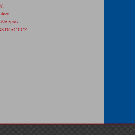
og
utěže
iště zpráv
BSTRACT.CZ