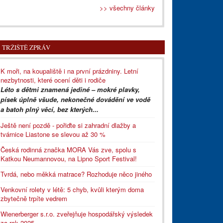
>> všechny články
TRŽIŠTĚ ZPRÁV
K moři, na koupaliště i na první prázdniny. Letní
nezbytnosti, které ocení děti i rodiče
Léto s dětmi znamená jediné – mokré plavky,
písek úplně všude, nekonečné dovádění ve vodě
a batoh plný věcí, bez kterých...
Ještě není pozdě - pořiďte si zahradní dlažby a
tvárnice Liastone se slevou až 30 %
Česká rodinná značka MORA Vás zve, spolu s
Katkou Neumannovou, na Lipno Sport Festival!
Tvrdá, nebo měkká matrace? Rozhoduje něco jiného
Venkovní rolety v létě: 5 chyb, kvůli kterým doma
zbytečně trpíte vedrem
Wienerberger s.r.o. zveřejňuje hospodářský výsledek
za rok 2025