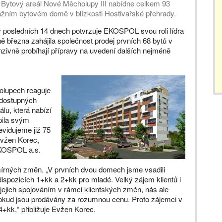
 Bytový areál Nové Měcholupy III nabídne celkem 93
ažním bytovém domě v blízkosti Hostivařské přehrady.
posledních 14 dnech potvrzuje EKOSPOL svou roli lídra
ně března zahájila společnost prodej prvních 68 bytů v
zivně probíhají přípravy na uvedení dalších nejméně
olupech reaguje
dostupných
lu, která nabízí
pila svým
vidujeme již 75
Evžen Korec,
EKOSPOL a.s.
mírných změn. „V prvních dvou domech jsme vsadili
ispozicích 1+kk a 2+kk pro mladé. Velký zájem klientů i
l jejich spojováním v rámci klientských změn, nás ale
, pokud jsou prodávány za rozumnou cenu. Proto zájemci v
4+kk,“ přibližuje Evžen Korec.