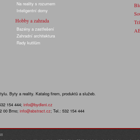
Na reality s rozumem
Bl
Inteligentní domy
So
Hobby a zahrada
Trž
Bazény a zastřešení
A
Zahradní architektura
Rady kutilům
lu. Byty a reality. Katalog firem, produktů a služeb.
 532 154 444
;
info@bydleni.cz
02 00 Brno;
info@abstract.cz
; Tel.: 532 154 444
48