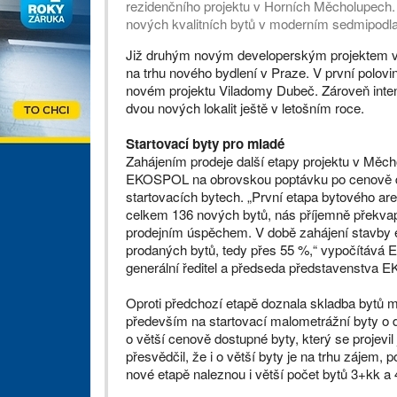
rezidenčního projektu v Horních Měcholupech.
nových kvalitních bytů v moderním sedmipodl
Již druhým novým developerským projektem v 
na trhu nového bydlení v Praze. V první polovi
novém projektu Viladomy Dubeč. Zároveň inten
dvou nových lokalit ještě v letošním roce.
Startovací byty pro mladé
Zahájením prodeje další etapy projektu v Měch
EKOSPOL na obrovskou poptávku po cenově 
startovacích bytech. „První etapa bytového areá
celkem 136 nových bytů, nás příjemně překva
prodejním úspěchem. V době zahájení stavby e
prodaných bytů, tedy přes 55 %,“ vypočítává 
generální ředitel a předseda představenstva 
Oproti předchozí etapě doznala skladba bytů 
především na startovací malometrážní byty o d
o větší cenově dostupné byty, který se projevi
přesvědčil, že i o větší byty je na trhu zájem
nové etapě naleznou i větší počet bytů 3+kk a 