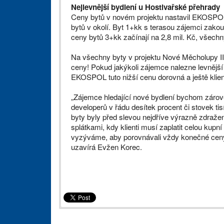
Nejlevnější bydlení u Hostivařské přehrady
Ceny bytů v novém projektu nastavil EKOSPOL j
bytů v okolí. Byt 1+kk s terasou zájemci zakoup
ceny bytů 3+kk začínají na 2,8 mil. Kč, všech
Na všechny byty v projektu Nové Měcholupy III
ceny! Pokud jakýkoli zájemce nalezne levnější
EKOSPOL tuto nižší cenu dorovná a ještě klien
„Zájemce hledající nové bydlení bychom zárov
developerů v řádu desítek procent či stovek tis
byty byly před slevou nejdříve výrazně zdražen
splátkami, kdy klienti musí zaplatit celou kup
vyzýváme, aby porovnávali vždy konečné ceny
uzavírá Evžen Korec.