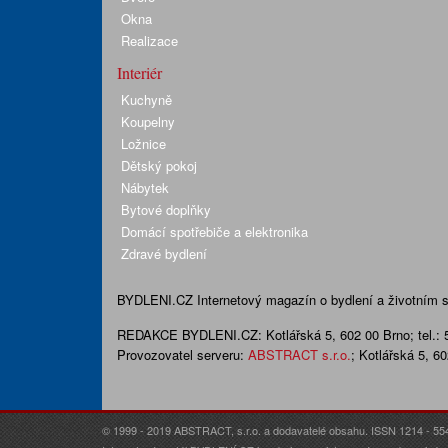
Okna
Realizace
Interiér
Kuchyně
Koupelny
Ložnice
Dětský pokoj
Nábytek
Bytové doplňky
Domácí spotřebiče a elektronika
Zdravé bydlení
BYDLENI.CZ
Internetový magazín o bydlení a životním sty
REDAKCE BYDLENI.CZ:
Kotlářská 5, 602 00 Brno;
tel.:
Provozovatel serveru:
ABSTRACT s.r.o.
; Kotlářská 5, 6
© 1999 - 2019 ABSTRACT, s.r.o. a dodavatelé obsahu. ISSN 1214 - 55