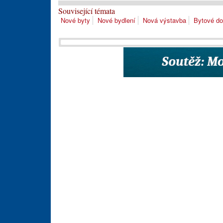
Související témata
Nové byty
Nové bydlení
Nová výstavba
Bytové d