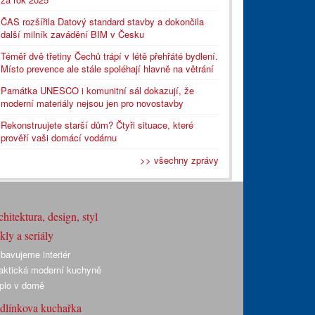
ČAS rozšířila Datový standard stavby a dokončila
další milník zavádění BIM v Česku
Téměř dvě třetiny Čechů trápí v létě přehřáté bydlení.
Místo prevence ale stále spoléhají hlavně na větrání
Památka UNESCO i komunitní sál dokazují, že
moderní materiály nejsou jen pro novostavby
Rekonstruujete starší dům? Čtyři situace, které
prověří vaši domácí vodárnu
>> všechny zprávy
hitektura, design, styl
ly a seriály
bavujeme interiér
aktická moderní kuchyně
plo v domě
dlínkova kuchařka