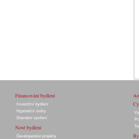
Financování bydlení
Arc
Cyk
Investiční bydlení
Hypoteční úvěry
Vy
Stavební spoření
Pr
Te
Nové bydlení
By
Developerské projekty