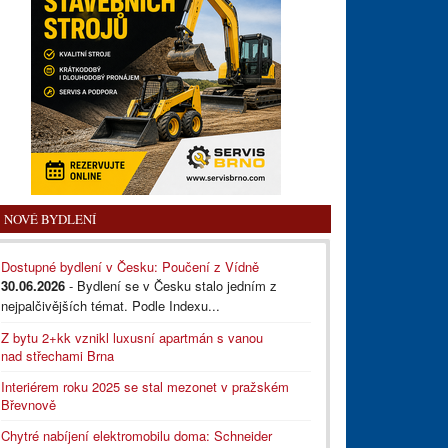
NOVÉ BYDLENÍ
Dostupné bydlení v Česku: Poučení z Vídně
30.06.2026
- Bydlení se v Česku stalo jedním z
nejpalčivějších témat. Podle Indexu...
Z bytu 2+kk vznikl luxusní apartmán s vanou
nad střechami Brna
Interiérem roku 2025 se stal mezonet v pražském
Břevnově
Chytré nabíjení elektromobilu doma: Schneider