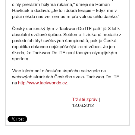
cihly přerážím holýma rukama,“ směje se Roman
Havlíček a dodává: „Je to i dobrá terapie – když mě v
práci někdo naštve, nemusím pro volnou cihlu daleko.“
Český seniorský tým v Taekwon-Do ITF patří již 8 let k
absolutní světové špičce. Sečteme-li získané medaile z
posledních čtyř světových šampionátů, pak je Česká
republika dokonce nejúspěšnější zemí vůbec. Je jen
škoda, že Taekwon-Do ITF není řádným olympijským
sportem.
Více informací o českém úspěchu naleznete na
webových stránkách Českého svazu Taekwon-Do ITF
na
http://www.taekwondo.cz
.
Tržiště zpráv
|
12.06.2012