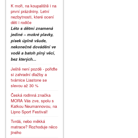
K moři, na koupaliště i na
první prázdniny. Letní
nezbytnosti, které ocení
děti i rodiče
Léto s dětmi znamená
jediné – mokré plavky,
písek úplně všude,
nekonečné dovádění ve
vodě a batoh plný věcí,
bez kterých...
Ještě není pozdě - pořiďte
si zahradní dlažby a
tvárnice Liastone se
slevou až 30 %
Česká rodinná značka
MORA Vás zve, spolu s
Katkou Neumannovou, na
Lipno Sport Festival!
Tvrdá, nebo měkká
matrace? Rozhoduje něco
jiného