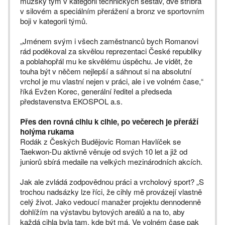
mužský tým v kategorii technických sestav, dvě stříbra
v silovém a speciálním přerážení a bronz ve sportovním
boji v kategorii týmů.
„Jménem svým i všech zaměstnanců bych Romanovi
rád poděkoval za skvělou reprezentaci České republiky
a poblahopřál mu ke skvělému úspěchu. Je vidět, že
touha být v něčem nejlepší a sáhnout si na absolutní
vrchol je mu vlastní nejen v práci, ale i ve volném čase,“
říká Evžen Korec, generální ředitel a předseda
představenstva EKOSPOL a.s.
Přes den rovná cihlu k cihle, po večerech je přeráží
holýma rukama
Rodák z Českých Budějovic Roman Havlíček se
Taekwon-Du aktivně věnuje od svých 10 let a již od
juniorů sbírá medaile na velkých mezinárodních akcích.
Jak ale zvládá zodpovědnou práci a vrcholový sport? „S
trochou nadsázky lze říci, že cihly mě provázejí vlastně
celý život. Jako vedoucí manažer projektu dennodenně
dohlížím na výstavbu bytových areálů a na to, aby
každá cihla byla tam, kde být má. Ve volném čase pak