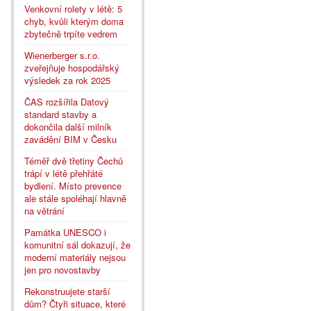
Venkovní rolety v létě: 5
chyb, kvůli kterým doma
zbytečně trpíte vedrem
Wienerberger s.r.o.
zveřejňuje hospodářský
výsledek za rok 2025
ČAS rozšířila Datový
standard stavby a
dokončila další milník
zavádění BIM v Česku
Téměř dvě třetiny Čechů
trápí v létě přehřáté
bydlení. Místo prevence
ale stále spoléhají hlavně
na větrání
Památka UNESCO i
komunitní sál dokazují, že
moderní materiály nejsou
jen pro novostavby
Rekonstruujete starší
dům? Čtyři situace, které