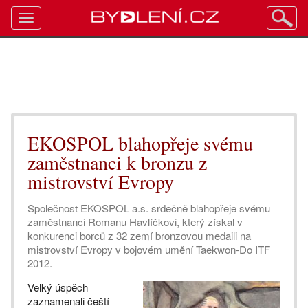
Toggle
navigation
EKOSPOL blahopřeje svému
zaměstnanci k bronzu z
mistrovství Evropy
Společnost EKOSPOL a.s. srdečně blahopřeje svému
zaměstnanci Romanu Havlíčkovi, který získal v
konkurenci borců z 32 zemí bronzovou medaili na
mistrovství Evropy v bojovém umění Taekwon-Do ITF
2012.
Velký úspěch
zaznamenali čeští