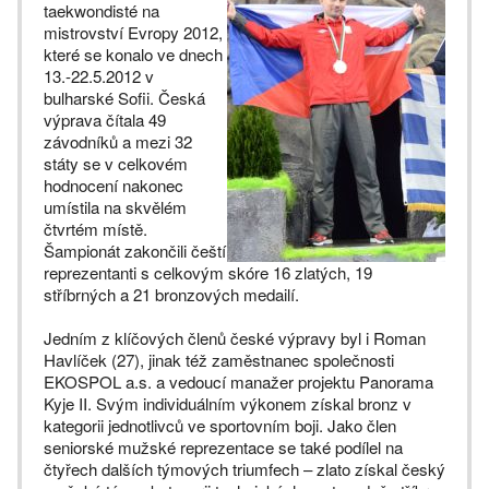
taekwondisté na
mistrovství Evropy 2012,
které se konalo ve dnech
13.-22.5.2012 v
bulharské Sofii. Česká
výprava čítala 49
závodníků a mezi 32
státy se v celkovém
hodnocení nakonec
umístila na skvělém
čtvrtém místě.
Šampionát zakončili čeští
reprezentanti s celkovým skóre 16 zlatých, 19
stříbrných a 21 bronzových medailí.
Jedním z klíčových členů české výpravy byl i Roman
Havlíček (27), jinak též zaměstnanec společnosti
EKOSPOL a.s. a vedoucí manažer projektu Panorama
Kyje II. Svým individuálním výkonem získal bronz v
kategorii jednotlivců ve sportovním boji. Jako člen
seniorské mužské reprezentace se také podílel na
čtyřech dalších týmových triumfech – zlato získal český