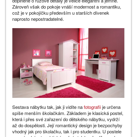
doplněné o růžové detaily je velice elegantní a jemné.
Zároveň však do pokoje vnáší modernost a romantiku,
což je v pokojíčku především u starších dívenek
naprosto nepostradatelné.
Sestava nábytku tak, jak ji vidíte na
fotografii
je určena
spíše menším školačkám. Základem je klasická postel,
která i přes své zařazení do dětského nábytku, vydrží
až do dospělosti. Její romantický design je bezpochyby
vhodný jak pro školačku, tak i pro studentku. U postele