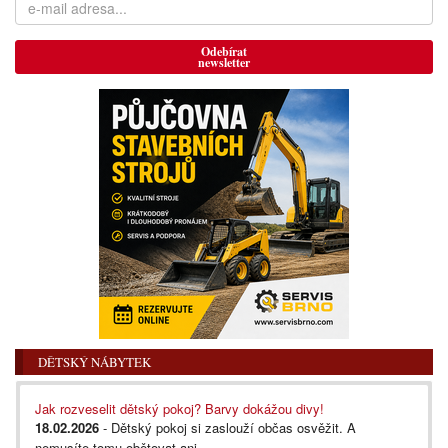
Odebírat
newsletter
DĚTSKÝ NÁBYTEK
Jak rozveselit dětský pokoj? Barvy dokážou divy!
18.02.2026
- Dětský pokoj si zaslouží občas osvěžit. A
nemusíte tomu obětovat ani...