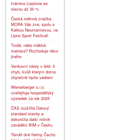
tvárnice Liastone se
slevou až 30 %
Česká rodinná značka
MORA Vás zve, spolu s
Katkou Neumannovou, na
Lipno Sport Festival!
Tvrdá, nebo měkká
matrace? Rozhoduje něco
jiného
Venkovní rolety v létě: 5
chyb, kvůli kterým doma
zbytečně trpíte vedrem
Wienerberger s.r.o.
zveřejňuje hospodářský
výsledek za rok 2025
ČAS rozšířila Datový
standard stavby a
dokončila další milník
zavádění BIM v Česku
Téměř dvě třetiny Čechů