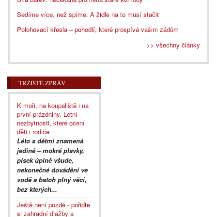
Sedíme více, než spíme. A židle na to musí stačit
Polohovací křesla – pohodlí, které prospívá vašim zádům
>> všechny články
TRŽIŠTĚ ZPRÁV
K moři, na koupaliště i na
první prázdniny. Letní
nezbytnosti, které ocení
děti i rodiče
Léto s dětmi znamená
jediné – mokré plavky,
písek úplně všude,
nekonečné dovádění ve
vodě a batoh plný věcí,
bez kterých...
Ještě není pozdě - pořiďte
si zahradní dlažby a