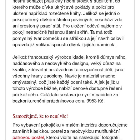
nesmí scházet praktický noční stolek s šuplíkem, do
kterého může dívka ukrýt své poklady a policí pro
uložení například rozečtené knihy. Jelikož se jedná o
pokoj určený dívkám školou povinných, neschází zde
ani prostorný psací stůl. Pro uložení oděvů najdeme v
pokoji netradičně řešenou šatní skříň. Ta má totiž
pomyslný tvar domečku se stříškou a její návrh oslovil
opravdu již velikou spoustu dívek i jejich maminek.
Jelikož francouzský výrobce klade, kromě důmyslného,
nadčasového a neobvyklého designu, velký důraz na
kvalitu, zdravotní nezávadnost a bezpečnost dětí, jsou
všechny hrany zaobleny. Navíc je materiál snadno
omývatelný, což jistě každý ocení také. A jak je již u
tohoto výrobce běžné, nabízí cenově dostupné řešení
pro každého. Celá tato sestava je nyní v nabídce za
bezkonkurenční prázdninovou cenu 9953 Kč.
Samozřejmě, že to není vše!
Pro vybavení pokojíčku v malém interiéru doporučujeme
zaměnit klasickou postel za neobvyklou multifunkční
patrovou postel
, kterou vidíte na následující fotografii.