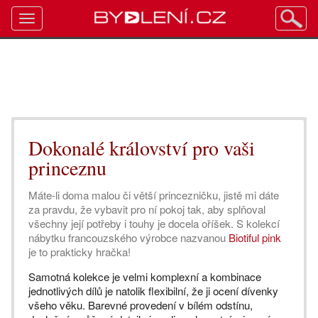
Toggle
navigation
Dokonalé království pro vaši
princeznu
Máte-li doma malou či větší princezničku, jistě mi dáte
za pravdu, že vybavit pro ní pokoj tak, aby splňoval
všechny její potřeby i touhy je docela oříšek. S kolekcí
nábytku francouzského výrobce nazvanou
Biotiful pink
je to prakticky hračka!
Samotná kolekce je velmi komplexní a kombinace
jednotlivých dílů je natolik flexibilní, že ji ocení dívenky
všeho věku. Barevné provedení v bílém odstínu,