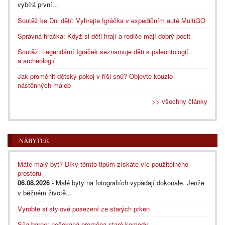
vybírá první...
Soutěž ke Dni dětí: Vyhrajte Igráčka v expedičním autě MultiGO
Správná hračka: Když si děti hrají a rodiče mají dobrý pocit
Soutěž: Legendární Igráček seznamuje děti s paleontologií
a archeologií
Jak proměnit dětský pokoj v říši snů? Objevte kouzlo
nástěnných maleb
>> všechny články
NÁBYTEK
Máte malý byt? Díky těmto tipům získáte víc použitelného
prostoru
06.08.2026
- Malé byty na fotografiích vypadají dokonale. Jenže
v běžném životě...
Vyrobte si stylové posezení ze starých prken
Síla barev: nečekaná proměna staré komody