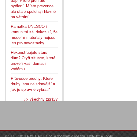
trápí v létě přehřáté
bydlení. Místo prevence
ale stále spoléhají hlavně
na větrání
Památka UNESCO i
komunitní sál dokazují, že
moderní materiály nejsou
jen pro novostavby
Rekonstruujete starší
dům? Čtyři situace, které
prověří vaši domácí
vodárnu
Průvodce ořechy: Které
druhy jsou nejzdravější a
jak je správně vybrat?
>> všechny zprávy
© 1999 - 2019 ABSTRACT, s.r.o. a dodavatelé obsahu. ISSN 1214 - 5548