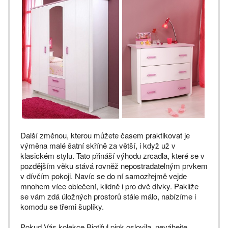
Další změnou, kterou můžete časem praktikovat je
výměna malé šatní skříně za větší, i když už v
klasickém stylu. Tato přináší výhodu zrcadla, které se v
pozdějším věku stává rovněž nepostradatelným prvkem
v dívčím pokoji. Navíc se do ní samozřejmě vejde
mnohem více oblečení, klidně i pro dvě dívky. Pakliže
se vám zdá úložných prostorů stále málo, nabízíme i
komodu se třemi šuplíky.
Pokud Vás kolekce Biotiful pink oslovila, neváhejte