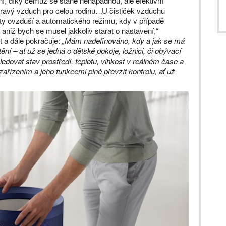
tní, díky čemuž se stane nenápadnou, ale efektivní
zdravý vzduch pro celou rodinu. „U čističek vzduchu
ty ovzduší a automatického režimu, kdy v případě
 aniž bych se musel jakkoliv starat o nastavení,“
 a dále pokračuje:
„Mám nadefinováno, kdy a jak se má
tění – ať už se jedná o dětské pokoje, ložnici, či obývací
dovat stav prostředí, teplotu, vlhkost v reálném čase a
ařízením a jeho funkcemi plně převzít kontrolu, ať už