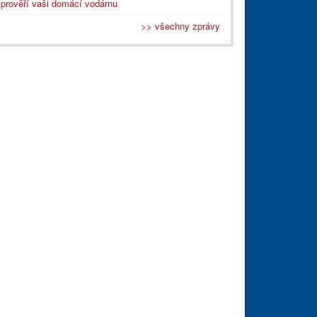
prověří vaši domácí vodárnu
>> všechny zprávy