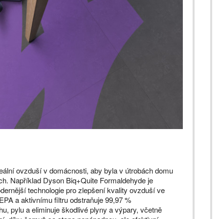
ideální ovzduší v domácnosti, aby byla v útrobách domu
uch. Například Dyson Biq+Quite Formaldehyde je
dernější technologie pro zlepšení kvality ovzduší ve
A a aktivnímu filtru odstraňuje 99,97 %
u, pylu a eliminuje škodlivé plyny a výpary, včetně