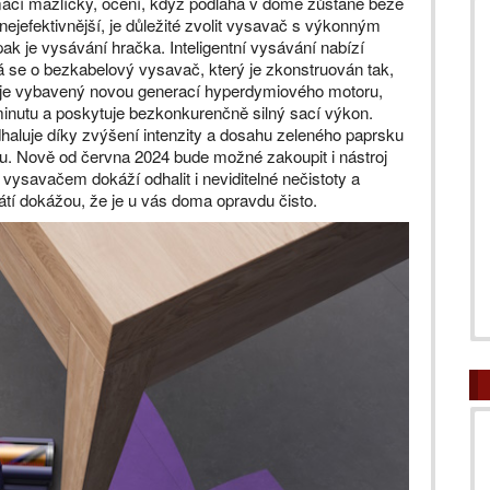
omácí mazlíčky, ocení, když podlaha v domě zůstane beze
 nejefektivnější, je důležité zvolit vysavač s výkonným
ak je vysávání hračka. Inteligentní vysávání nabízí
se o bezkabelový vysavač, který je zkonstruován tak,
t je vybavený novou generací hyperdymiového motoru,
 minutu a poskytuje bezkonkurenčně silný sací výkon.
haluje díky zvýšení intenzity a dosahu zeleného paprsku
. Nově od června 2024 bude možné zakoupit i nástroj
vysavačem dokáží odhalit i neviditelné nečistoty a
ysátí dokážou, že je u vás doma opravdu čisto.