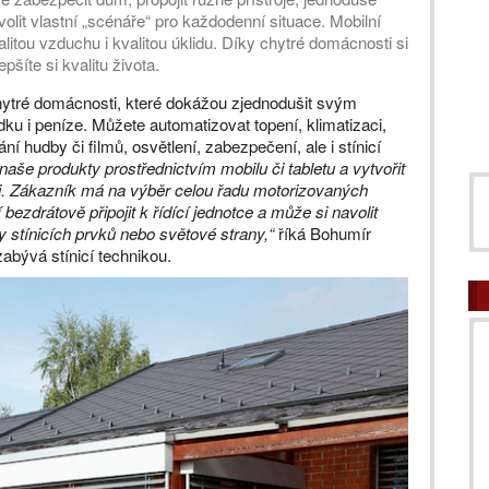
olit vlastní „scénáře“ pro každodenní situace. Mobilní
alitou vzduchu i kvalitou úklidu. Díky chytré domácnosti si
šíte si kvalitu života.
 chytré domácnosti, které dokážou zjednodušit svým
edku i peníze. Můžete automatizovat topení, klimatizaci,
ní hudby či filmů, osvětlení, zabezpečení, ale i stínicí
aše produkty prostřednictvím mobilu či tabletu a vytvořit
i. Zákazník má na výběr celou řadu motorizovaných
 bezdrátově připojit k řídící jednotce a může si navolit
y stínicích prvků nebo světové strany,“
říká Bohumír
zabývá stínicí technikou.