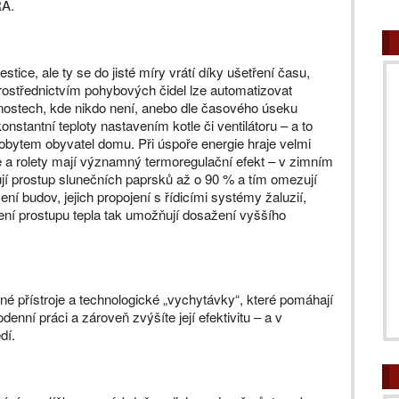
RA.
ice, ale ty se do jisté míry vrátí díky ušetření času,
rostřednictvím pohybových čidel lze automatizovat
stnostech, kde nikdo není, anebo dle časového úseku
onstantní teploty nastavením kotle či ventilátoru – a to
obytem obyvatel domu. Při úspoře energie hraje velmi
ie a rolety mají významný termoregulační efekt – v zimním
žují prostup slunečních paprsků až o 90 % a tím omezují
ní budov, jejich propojení s řídicími systémy žaluzií,
ení prostupu tepla tak umožňují dosažení vyššího
né přístroje a technologické „vychytávky“, které pomáhají
enní práci a zároveň zvýšíte její efektivitu – a v
dí.