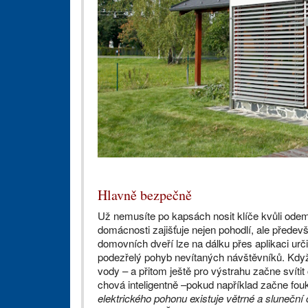
Hlavně bezpečně
Už nemusíte po kapsách nosit klíče kvůli odemče
domácnosti zajišťuje nejen pohodlí, ale přede
domovních dveří lze na dálku přes aplikaci urči
podezřelý pohyb nevítaných návštěvníků. Kdy
vody – a přitom ještě pro výstrahu začne svítit
chová inteligentně –pokud například začne fouk
elektrického pohonu existuje větrné a sluneční 