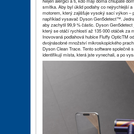
Nejen alergici a ti, kdo mají doma chlupaté d
smítka. Aby byl úklid podlahy co nejrychlejší a
motorem, který zajišťuje vysoký sací výkon – p
například vysavač Dyson Gen5detect™. Jedná 
aby zachytil 99,9 % částic. Dyson Gen5detec
který se otáčí rychlostí až 135 000 otáček za
Inovovaná podlahová hubice Fluffy OpticTM od
dvojnásobné množství mikroskopického prachu
Dyson Clean Trace. Tento software společně s 
identifikují místa, která jste vynechali, a po v