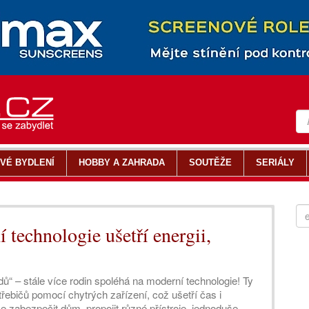
VÉ BYDLENÍ
HOBBY A ZAHRADA
SOUTĚŽE
SERIÁLY
technologie ušetří energii,
ů“ – stále více rodin spoléhá na moderní technologie! Ty
ebičů pomocí chytrých zařízení, což ušetří čas i
e zabezpečit dům, propojit různé přístroje, jednoduše