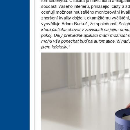
formaldehydu. Čistička je navíc tichá a elegan
součástí vašeho interiéru, přinášející čistý a 
oceňuji možnost neustálého monitorování kvali
zhoršení kvality dojde k okamžitému vyčištění,
vysvětluje Adam Burkuš, že společnosti Solight
která čistička chovat v závislosti na jejím umís
pokoj. Díky přehledné aplikaci mám možnost sle
mohu vše ponechat buď na automatice, či nad z
jsem kdekoliv.“