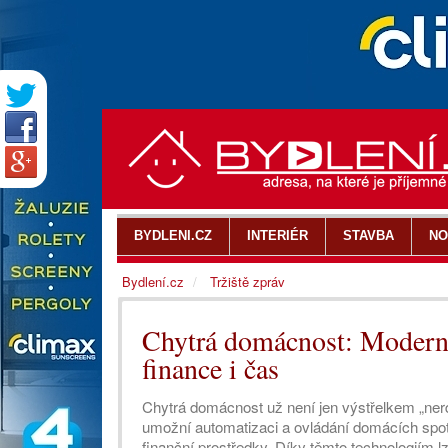
BYDLENI.CZ
INTERIÉR
STAVBA
NO
Bydlení.cz
Tržiště zpráv
Chytrá domácnost: Moderní 
finance i čas
Chytrá domácnost už není jen výstřelkem „nerd
umožní automatizaci a ovládání domácích spotř
finanční prostředky. Díky těmto technologiím lz