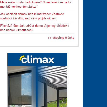
Máte málo místa nad oknem? Nové řešení usnadní
montáž venkovních žaluzií
Jak ochladit domov bez klimatizace: Zastavte
spalující žár dřív, než vám projde oknem
Přichází léto: Jak udržet doma příjemný chládek i
bez běžící klimatizace?
>> všechny články