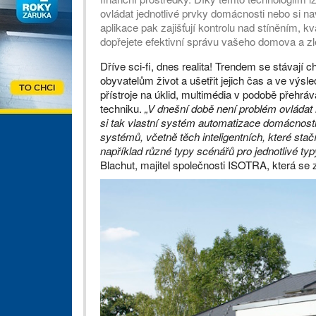
ovládat jednotlivé prvky domácnosti nebo si nav
aplikace pak zajišťují kontrolu nad stíněním, kv
dopřejete efektivní správu vašeho domova a zlep
Dříve sci-fi, dnes realita! Trendem se stávají
obyvatelům život a ušetřit jejich čas a ve výsl
přístroje na úklid, multimédia v podobě přehrává
techniku.
„V dnešní době není problém ovládat n
si tak vlastní systém automatizace domácnost
systémů, včetně těch inteligentních, které stačí
například různé typy scénářů pro jednotlivé typ
Blachut, majitel společnosti ISOTRA, která se 