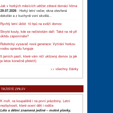
Jak v horkých měsících udržet zdravé domácí klima
29.07.2026
- Horký letní večer, okna otevřená
dokořán a z kuchyně voní skvělá...
Rychlý letní úklid: 10 tipů na svěží domov
Skryté kouty, kde se nečistotám daří: Také na ně při
úklidu zapomínáte?
Robotický vysavač nové generace: Vytírání horkou
vodou opravdu funguje
5 jarních pastí, které vám ničí uklizený domov (a jak
je letos konečně přelstít)
>> všechny články
TRŽIŠTĚ ZPRÁV
K moři, na koupaliště i na první prázdniny. Letní
nezbytnosti, které ocení děti i rodiče
Léto s dětmi znamená jediné – mokré plavky,