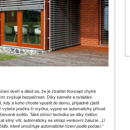
ní dveří a děsit se, že je ztratíte! Koncept chytré
vším zvyšuje bezpečnost. Díky kameře a ovládání
t, kdy a koho chcete vpustit do domu, případně zjistit
ž vyteče pračka či myčka, vypne se automaticky přívod
 červeně světlo. Také stínící technika se díky čidlům
at silný vítr, automaticky se sklopí venkovní žaluzie.
„U
čidlo, které umožňuje automatické řízení podle počasí,“