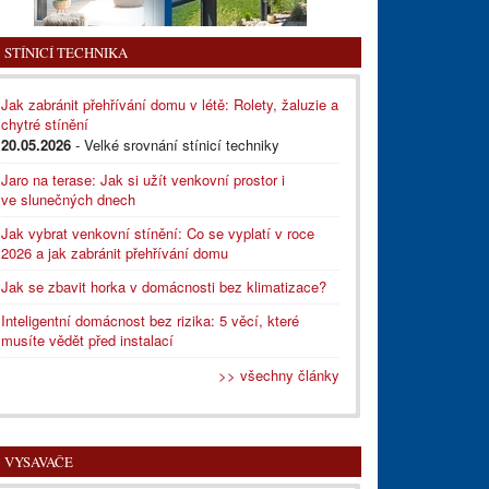
STÍNICÍ TECHNIKA
Jak zabránit přehřívání domu v létě: Rolety, žaluzie a
chytré stínění
20.05.2026
- Velké srovnání stínicí techniky
Jaro na terase: Jak si užít venkovní prostor i
ve slunečných dnech
Jak vybrat venkovní stínění: Co se vyplatí v roce
2026 a jak zabránit přehřívání domu
Jak se zbavit horka v domácnosti bez klimatizace?
Inteligentní domácnost bez rizika: 5 věcí, které
musíte vědět před instalací
>> všechny články
VYSAVAČE