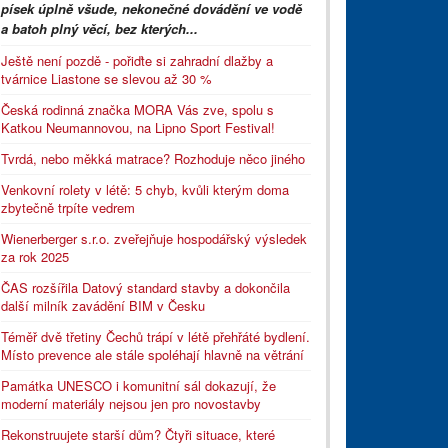
písek úplně všude, nekonečné dovádění ve vodě
a batoh plný věcí, bez kterých...
Ještě není pozdě - pořiďte si zahradní dlažby a
tvárnice Liastone se slevou až 30 %
Česká rodinná značka MORA Vás zve, spolu s
Katkou Neumannovou, na Lipno Sport Festival!
Tvrdá, nebo měkká matrace? Rozhoduje něco jiného
Venkovní rolety v létě: 5 chyb, kvůli kterým doma
zbytečně trpíte vedrem
Wienerberger s.r.o. zveřejňuje hospodářský výsledek
za rok 2025
ČAS rozšířila Datový standard stavby a dokončila
další milník zavádění BIM v Česku
Téměř dvě třetiny Čechů trápí v létě přehřáté bydlení.
Místo prevence ale stále spoléhají hlavně na větrání
Památka UNESCO i komunitní sál dokazují, že
moderní materiály nejsou jen pro novostavby
Rekonstruujete starší dům? Čtyři situace, které