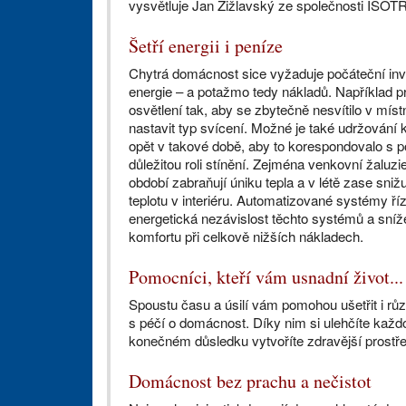
vysvětluje Jan Žižlavský ze společnosti ISOT
Šetří energii i peníze
Chytrá domácnost sice vyžaduje počáteční invest
energie – a potažmo tedy nákladů. Například p
osvětlení tak, aby se zbytečně nesvítilo v mí
nastavit typ svícení. Možné je také udržování k
opět v takové době, aby to korespondovalo s p
důležitou roli stínění. Zejména venkovní žaluz
období zabraňují úniku tepla a v létě zase sni
teplotu v interiéru. Automatizované systémy říze
energetická nezávislost těchto systémů a sníž
komfortu při celkově nižších nákladech.
Pomocníci, kteří vám usnadní život...
Spoustu času a úsilí vám pomohou ušetřit i růz
s péčí o domácnost. Díky nim si ulehčíte každod
konečném důsledku vytvoříte zdravější prostře
Domácnost bez prachu a nečistot