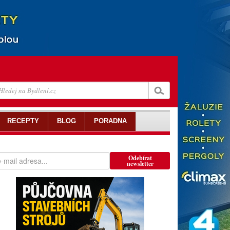
RECEPTY
BLOG
PORADNA
Odebírat
newsletter