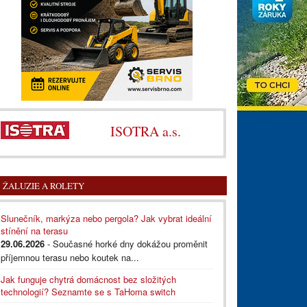
ISOTRA a.s.
ŽALUZIE A ROLETY
Slunečník, markýza nebo pergola? Jak vybrat ideální
stínění na terasu
29.06.2026
- Současné horké dny dokážou proměnit
příjemnou terasu nebo koutek na...
Jak funguje chytrá domácnost bez složitých
technologií? Seznamte se s TaHoma switch