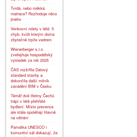
Tvrdá, nebo měkká
matrace? Rozhoduje něco
jiného
Venkovní rolety v létě: 5
chyb, kvůli kterým doma
zbytečně trpíte vedrem
Wienerberger s.r.o.
zveřejňuje hospodářský
výsledek za rok 2025
ČAS rozšířila Datový
standard stavby a
dokončila další milník
zavádění BIM v Česku
Téměř dvě třetiny Čechů
trápí v létě přehřáté
bydlení. Místo prevence
ale stále spoléhají hlavně
na větrání
Památka UNESCO i
komunitní sál dokazují, že