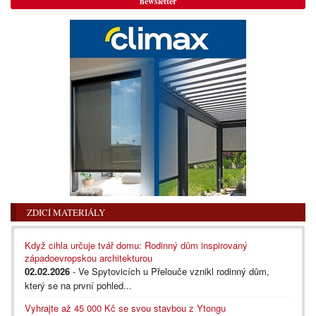
newsletter
ZDICÍ MATERIÁLY
Když cihla určuje tvář domu: Rodinný dům inspirovaný
západoevropskou architekturou
02.02.2026
- Ve Spytovicích u Přelouče vznikl rodinný dům,
který se na první pohled...
Vyhrajte až 45 000 Kč se svou stavbou z Ytongu