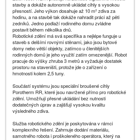
stavby a dokáže autonomně ukládat cihly s vysokou
přesností. Jeho výkon dosahuje až 10 m² zdiva za
hodinu, a na stavbě tak dokáže nahradit práci až pěti
zedníků. Jedno podlaží rodinného domu zvládne
postavit během několika dnů.
Robotické zdění má svá specifika a nejlépe funguje u
staveb s delšími rovnými stěnami, jako jsou bytové
domy nebo větší objekty, zatímco u členitějších
rodinných domů je jeho využití zatím omezenější. Robot
pracuje do výšky zhruba 3 metrů a vyžaduje dostatek
prostoru na staveništi, protože jde o zařízení o
hmotnosti kolem 2,5 tuny.
Součástí systému jsou speciální broušené cihly
Porotherm RR, které jsou navržené přímo pro robotické
zdění. Umožňují přesné ukládání bez nutnosti
dodatečných úprav a zajišťují vysokou kvalitu
výsledného zdiva.
Služba robotického zdění je poskytována v rámci
komplexního řešení. Zahrnuje dodání materiálu,
samotného robota i proškoleného operátora, který na