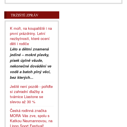
TRŽIŠTĚ ZPRÁV
K moři, na koupaliště i na
první prázdniny. Letní
nezbytnosti, které ocení
děti i rodiče
Léto s dětmi znamená
jediné – mokré plavky,
písek úplně všude,
nekonečné dovádění ve
vodě a batoh plný věcí,
bez kterých...
Ještě není pozdě - pořiďte
si zahradní dlažby a
tvárnice Liastone se
slevou až 30 %
Česká rodinná značka
MORA Vás zve, spolu s
Katkou Neumannovou, na
Lipno Sport Festival!