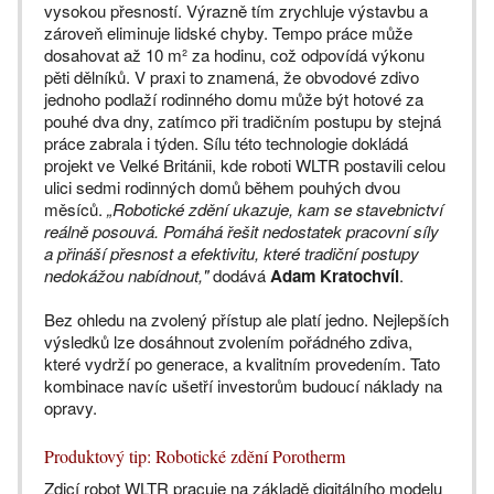
vysokou přesností. Výrazně tím zrychluje výstavbu a
zároveň eliminuje lidské chyby. Tempo práce může
dosahovat až 10 m² za hodinu, což odpovídá výkonu
pěti dělníků. V praxi to znamená, že obvodové zdivo
jednoho podlaží rodinného domu může být hotové za
pouhé dva dny, zatímco při tradičním postupu by stejná
práce zabrala i týden. Sílu této technologie dokládá
projekt ve Velké Británii, kde roboti WLTR postavili celou
ulici sedmi rodinných domů během pouhých dvou
měsíců.
„Robotické zdění ukazuje, kam se stavebnictví
reálně posouvá. Pomáhá řešit nedostatek pracovní síly
a přináší přesnost a efektivitu, které tradiční postupy
nedokážou nabídnout,"
dodává
Adam Kratochvíl
.
Bez ohledu na zvolený přístup ale platí jedno. Nejlepších
výsledků lze dosáhnout zvolením pořádného zdiva,
které vydrží po generace, a kvalitním provedením. Tato
kombinace navíc ušetří investorům budoucí náklady na
opravy.
Produktový tip: Robotické zdění Porotherm
Zdicí robot WLTR pracuje na základě digitálního modelu