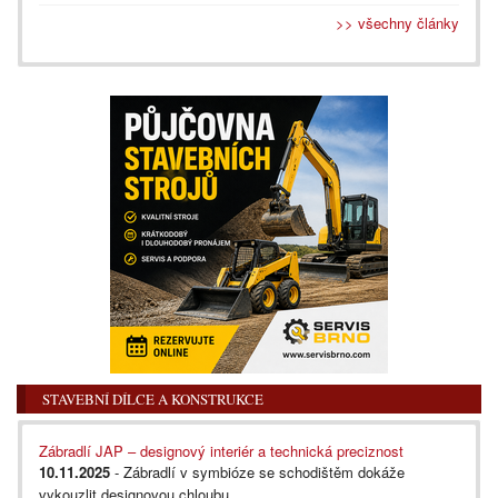
>> všechny články
STAVEBNÍ DÍLCE A KONSTRUKCE
Zábradlí JAP – designový interiér a technická preciznost
10.11.2025
- Zábradlí v symbióze se schodištěm dokáže
vykouzlit designovou chloubu...