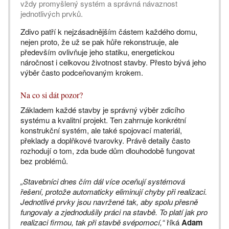
vždy promyšlený systém a správná návaznost
jednotlivých prvků.
Zdivo patří k nejzásadnějším částem každého domu,
nejen proto, že už se pak hůře rekonstruuje, ale
především ovlivňuje jeho statiku, energetickou
náročnost i celkovou životnost stavby. Přesto bývá jeho
výběr často podceňovaným krokem.
Na co si dát pozor?
Základem každé stavby je správný výběr zdicího
systému a kvalitní projekt. Ten zahrnuje konkrétní
konstrukční systém, ale také spojovací materiál,
překlady a doplňkové tvarovky. Právě detaily často
rozhodují o tom, zda bude dům dlouhodobě fungovat
bez problémů.
„Stavebníci dnes čím dál více oceňují systémová
řešení, protože automaticky eliminují chyby při realizaci.
Jednotlivé prvky jsou navržené tak, aby spolu přesně
fungovaly a zjednodušily práci na stavbě. To platí jak pro
realizaci firmou, tak při stavbě svépomocí,“
říká
Adam