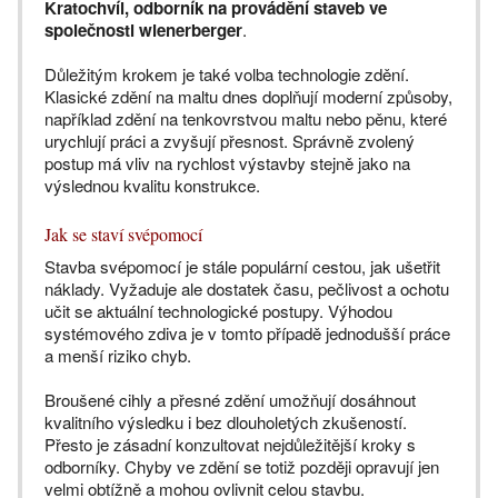
Kratochvíl, odborník na provádění staveb ve
společnosti wienerberger
.
Důležitým krokem je také volba technologie zdění.
Klasické zdění na maltu dnes doplňují moderní způsoby,
například zdění na tenkovrstvou maltu nebo pěnu, které
urychlují práci a zvyšují přesnost. Správně zvolený
postup má vliv na rychlost výstavby stejně jako na
výslednou kvalitu konstrukce.
Jak se staví svépomocí
Stavba svépomocí je stále populární cestou, jak ušetřit
náklady. Vyžaduje ale dostatek času, pečlivost a ochotu
učit se aktuální technologické postupy. Výhodou
systémového zdiva je v tomto případě jednodušší práce
a menší riziko chyb.
Broušené cihly a přesné zdění umožňují dosáhnout
kvalitního výsledku i bez dlouholetých zkušeností.
Přesto je zásadní konzultovat nejdůležitější kroky s
odborníky. Chyby ve zdění se totiž později opravují jen
velmi obtížně a mohou ovlivnit celou stavbu.