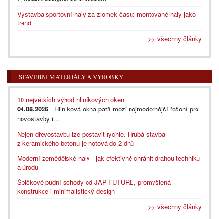
Výstavba sportovní haly za zlomek času: montované haly jako
trend
>> všechny články
STAVEBNÍ MATERIÁLY A VÝROBKY
10 největších výhod hliníkových oken
04.08.2026
- Hliníková okna patří mezi nejmodernější řešení pro
novostavby i...
Nejen dřevostavbu lze postavit rychle. Hrubá stavba
z keramického betonu je hotová do 2 dnů
Moderní zemědělské haly - jak efektivně chránit drahou techniku
a úrodu
Špičkové půdní schody od JAP FUTURE, promyšlená
konstrukce i minimalistický design
>> všechny články