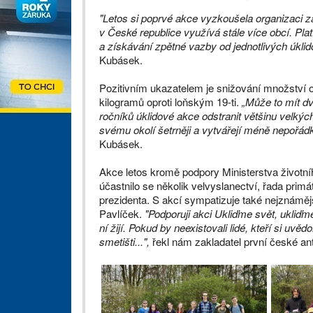
"Letos si poprvé akce vyzkoušela organizaci za
v České republice využívá stále více obcí. Pl
a získávání zpětné vazby od jednotlivých úkli
Kubásek.
Pozitivním ukazatelem je snižování množství 
kilogramů oproti loňským 19-ti.
„Může to mít dv
ročníků úklidové akce odstranit většinu velkých
svému okolí šetrněji a vytvářejí méně nepořádk
Kubásek.
Akce letos kromě podpory Ministerstva životního
účastnilo se několik velvyslanectví, řada primát
prezidenta. S akcí sympatizuje také nejznáměj
Pavlíček.
"Podporuji akci Ukliďme svět, ukliďm
ní žijí. Pokud by neexistovali lidé, kteří si uvěd
smetišti...",
řekl nám zakladatel první české ant