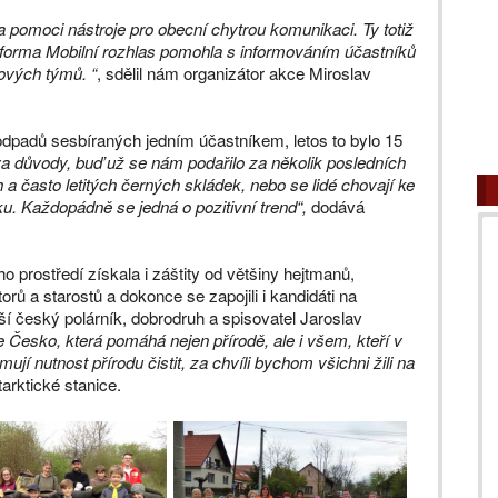
 pomoci nástroje pro obecní chytrou komunikaci. Ty totiž
atforma Mobilní rozhlas pomohla s informováním účastníků
dových týmů. “
, sdělil nám organizátor akce Miroslav
odpadů sesbíraných jedním účastníkem, letos to bylo 15
a důvody, buď už se nám podařilo za několik posledních
 a často letitých černých skládek, nebo se lidé chovají ke
u. Každopádně se jedná o pozitivní trend“,
dodává
 prostředí získala i záštity od většiny hejtmanů,
orů a starostů a dokonce se zapojili i kandidáti na
ší český polárník, dobrodruh a spisovatel Jaroslav
e Česko, která pomáhá nejen přírodě, ale i všem, kteří v
omují nutnost přírodu čistit, za chvíli bychom všichni žili na
arktické stanice.