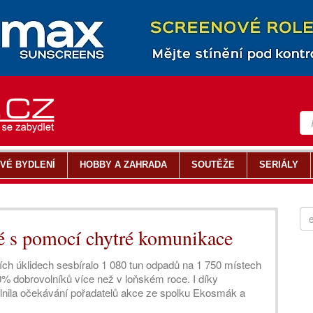
VÉ BYDLENÍ
HOBBY A ZAHRADA
SOUTĚŽE
SERIÁLY
ké s pomocí chytré komunikace
ních úklidech sesbíralo 1 080 tun odpadů na 1 750 místech
0% dobrovolníků více než v loňském roce. I díky
lnila očekávání pořadatelů akce ze spolku Ekosmák a