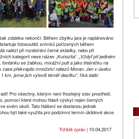
ak zdaleka nekončí. Během zbytku jara je naplánováno
odstartuje fotosoutěž snímků pořízených během
dá nalézt při rozebírání černé skládky, nebo při
žních kategorií nese název „Kuriozita“.
„Vždyť při jediném
n, fontánku se žabkou, mixážní pult a jako třešničku na
ás zase překvapilo množství nálezů Moran. Jen v úseku
 km, jsme jich vylovili téměř desítku“,
říká další
adí! Pro všechny, kterým není lhostejný stav prostředí,
To, pomocí které mohou hlásit výskyt nejen černých
 ve svém okolí. Tato hlášení se dostanou jednak
ohou být také využita pro podzimní termín úklidové akce.
Tržiště zpráv
|
10.04.2017