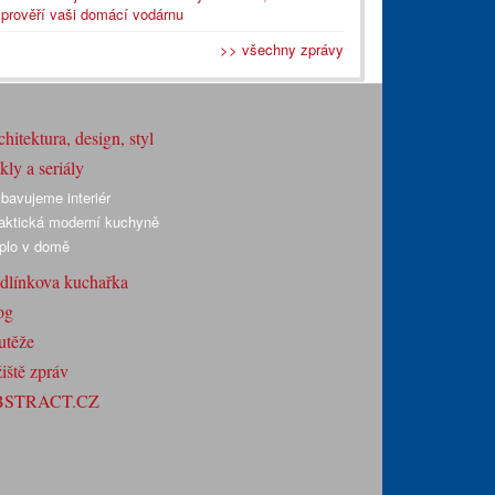
prověří vaši domácí vodárnu
>> všechny zprávy
hitektura, design, styl
ly a seriály
bavujeme interiér
aktická moderní kuchyně
plo v domě
dlínkova kuchařka
og
utěže
iště zpráv
BSTRACT.CZ