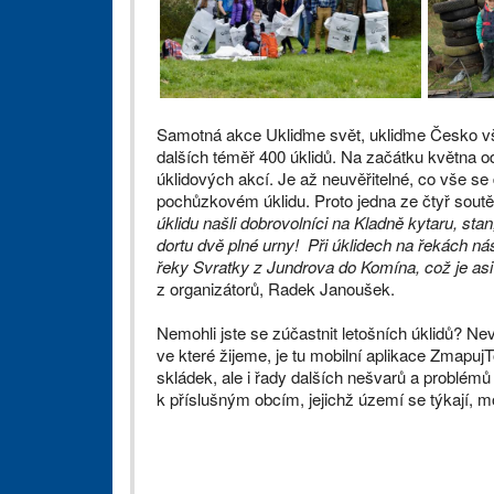
Samotná akce Ukliďme svět, ukliďme Česko vš
dalších téměř 400 úklidů. Na začátku května 
úklidových akcí. Je až neuvěřitelné, co vše se 
pochůzkovém úklidu. Proto jedna ze čtyř soutě
úklidu našli dobrovolníci na Kladně kytaru, sta
dortu dvě plné urny! Při úklidech na řekách n
řeky Svratky z Jundrova do Komína, což je asi 1
z organizátorů, Radek Janoušek.
Nemohli jste se zúčastnit letošních úklidů? Nev
ve které žijeme, je tu mobilní aplikace Zmapuj
skládek, ale i řady dalších nešvarů a problémů
k příslušným obcím, jejichž území se týkají, m