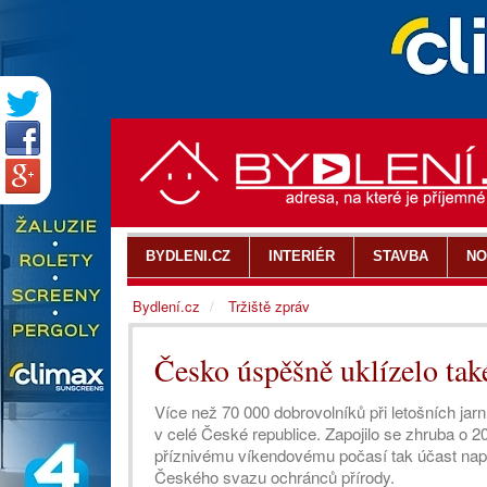
BYDLENI.CZ
INTERIÉR
STAVBA
NO
Bydlení.cz
Tržiště zpráv
Česko úspěšně uklízelo ta
Více než 70 000 dobrovolníků při letošních jar
v celé České republice. Zapojilo se zhruba o 2
příznivému víkendovému počasí tak účast nap
Českého svazu ochránců přírody.