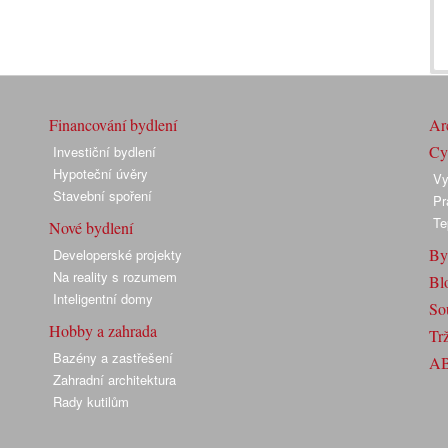
Financování bydlení
Arc
Cyk
Investiční bydlení
Hypoteční úvěry
Vy
Stavební spoření
Pr
Te
Nové bydlení
By
Developerské projekty
Na reality s rozumem
Bl
Inteligentní domy
So
Hobby a zahrada
Trž
Bazény a zastřešení
A
Zahradní architektura
Rady kutilům