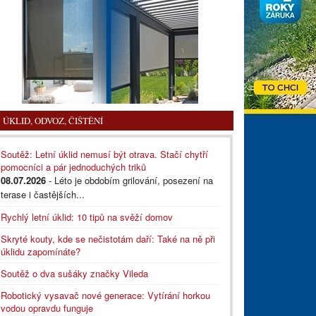
ÚKLID, ODVOZ, ČIŠTĚNÍ
Soutěž: Letní úklid nemusí být otrava. Stačí chytří
pomocníci a pár jednoduchých triků
08.07.2026
- Léto je obdobím grilování, posezení na
terase i častějších...
Rychlý letní úklid: 10 tipů na svěží domov
Skryté kouty, kde se nečistotám daří: Také na ně při
úklidu zapomínáte?
Soutěž o dva sušáky značky Vileda
Robotický vysavač nové generace: Vytírání horkou
vodou opravdu funguje