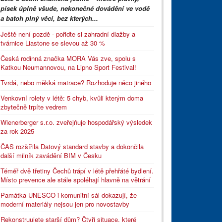
písek úplně všude, nekonečné dovádění ve vodě
a batoh plný věcí, bez kterých...
Ještě není pozdě - pořiďte si zahradní dlažby a
tvárnice Liastone se slevou až 30 %
Česká rodinná značka MORA Vás zve, spolu s
Katkou Neumannovou, na Lipno Sport Festival!
Tvrdá, nebo měkká matrace? Rozhoduje něco jiného
Venkovní rolety v létě: 5 chyb, kvůli kterým doma
zbytečně trpíte vedrem
Wienerberger s.r.o. zveřejňuje hospodářský výsledek
za rok 2025
ČAS rozšířila Datový standard stavby a dokončila
další milník zavádění BIM v Česku
Téměř dvě třetiny Čechů trápí v létě přehřáté bydlení.
Místo prevence ale stále spoléhají hlavně na větrání
Památka UNESCO i komunitní sál dokazují, že
moderní materiály nejsou jen pro novostavby
Rekonstruujete starší dům? Čtyři situace, které