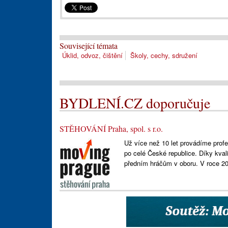
Související témata
Úklid, odvoz, čištění
Školy, cechy, sdružení
BYDLENÍ.CZ doporučuje
STĚHOVÁNÍ Praha, spol. s r.o.
Už více než 10 let provádíme profes
po celé České republice. Díky kva
předním hráčům v oboru. V roce 2008