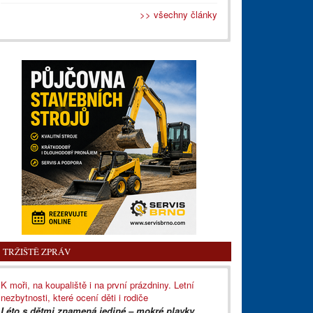
>> všechny články
TRŽIŠTĚ ZPRÁV
K moři, na koupaliště i na první prázdniny. Letní
nezbytnosti, které ocení děti i rodiče
Léto s dětmi znamená jediné – mokré plavky,