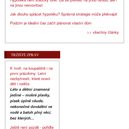
na jinou nemovitost
Jak dlouho splácet hypotéku? Správná strategie může překvapit
Podzim je ideální čas začít plánovat vlastní dům
>> všechny články
TRŽIŠTĚ ZPRÁV
K moři, na koupaliště i na
první prázdniny. Letní
nezbytnosti, které ocení
děti i rodiče
Léto s dětmi znamená
jediné – mokré plavky,
písek úplně všude,
nekonečné dovádění ve
vodě a batoh plný věcí,
bez kterých...
Ještě není pozdě - pořiďte