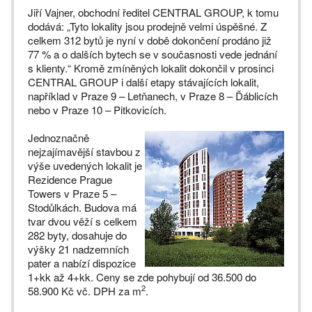
Jiří Vajner, obchodní ředitel CENTRAL GROUP, k tomu
dodává: „Tyto lokality jsou prodejně velmi úspěšné. Z
celkem 312 bytů je nyní v době dokončení prodáno již
77 % a o dalších bytech se v současnosti vede jednání
s klienty.“ Kromě zmíněných lokalit dokončil v prosinci
CENTRAL GROUP i další etapy stávajících lokalit,
například v Praze 9 – Letňanech, v Praze 8 – Ďáblicích
nebo v Praze 10 – Pitkovicích.
Jednoznačně
nejzajímavější stavbou z
výše uvedených lokalit je
Rezidence Prague
Towers v Praze 5 –
Stodůlkách. Budova má
tvar dvou věží s celkem
282 byty, dosahuje do
výšky 21 nadzemních
pater a nabízí dispozice
1+kk až 4+kk. Ceny se zde pohybují od 36.500 do
2
58.900 Kč vč. DPH za m
.