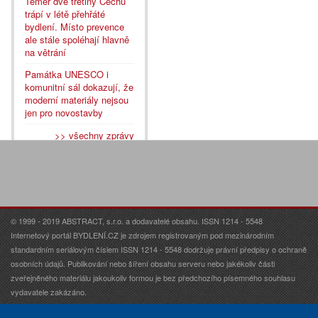
Téměř dvě třetiny Čechů
trápí v létě přehřáté
bydlení. Místo prevence
ale stále spoléhají hlavně
na větrání
Památka UNESCO i
komunitní sál dokazují, že
moderní materiály nejsou
jen pro novostavby
>> všechny zprávy
© 1999 - 2019 ABSTRACT, s.r.o. a dodavatelé obsahu. ISSN 1214 - 5548
Internetový portál BYDLENÍ.CZ je zdrojem registrovaným pod mezinárodním
standardním seriálovým číslem ISSN 1214 - 5548 dodržuje právní předpisy o ochraně
osobních údajů. Publikování nebo šíření obsahu serveru nebo jakékoliv části
zveřejněného materiálu jakoukoliv formou je bez předchozího písemného souhlasu
vydavatele zakázáno.