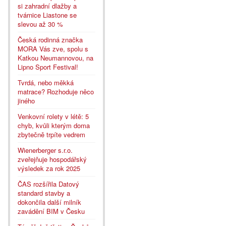
si zahradní dlažby a
tvárnice Liastone se
slevou až 30 %
Česká rodinná značka
MORA Vás zve, spolu s
Katkou Neumannovou, na
Lipno Sport Festival!
Tvrdá, nebo měkká
matrace? Rozhoduje něco
jiného
Venkovní rolety v létě: 5
chyb, kvůli kterým doma
zbytečně trpíte vedrem
Wienerberger s.r.o.
zveřejňuje hospodářský
výsledek za rok 2025
ČAS rozšířila Datový
standard stavby a
dokončila další milník
zavádění BIM v Česku