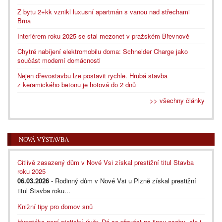
Z bytu 2+kk vznikl luxusní apartmán s vanou nad střechami
Brna
Interiérem roku 2025 se stal mezonet v pražském Břevnově
Chytré nabíjení elektromobilu doma: Schneider Charge jako
součást moderní domácnosti
Nejen dřevostavbu lze postavit rychle. Hrubá stavba
z keramického betonu je hotová do 2 dnů
>> všechny články
NOVÁ VÝSTAVBA
Citlivě zasazený dům v Nové Vsi získal prestižní titul Stavba
roku 2025
06.03.2026
- Rodinný dům v Nové Vsi u Plzně získal prestižní
titul Stavba roku...
Knižní tipy pro domov snů
Hypotéka není statický úvěr. Dá se převést na jinou osobu, ale i