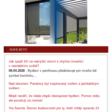
NOVÉ BYTY
Jak spojit žití na nejvyšší úrovni s chytrou investicí
v nestabilním světě?
09.04.2026
- Bydlení v penthousu představuje pro mnoho lidí
symbol komfortu,...
Nad obzorem: Panelový byt inspirovaný mořem a jachtařským
světem
Mladí nevěří, že vláda zlepší dostupnost bydlení. Pomoc státu
ale považují za nutnost
Via Sancta: Domov budoucnosti pro ty, kteří chtějí opravdu žít