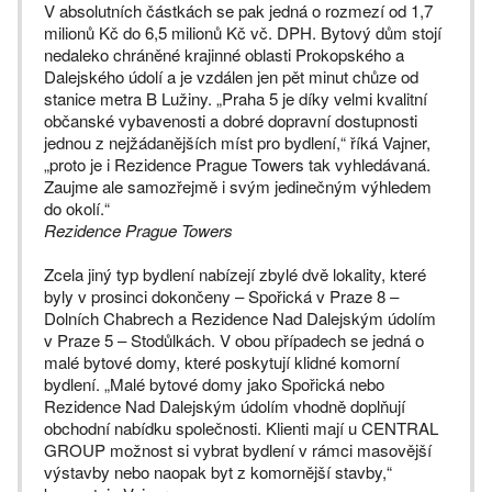
V absolutních částkách se pak jedná o rozmezí od 1,7
milionů Kč do 6,5 milionů Kč vč. DPH. Bytový dům stojí
nedaleko chráněné krajinné oblasti Prokopského a
Dalejského údolí a je vzdálen jen pět minut chůze od
stanice metra B Lužiny. „Praha 5 je díky velmi kvalitní
občanské vybavenosti a dobré dopravní dostupnosti
jednou z nejžádanějších míst pro bydlení,“ říká Vajner,
„proto je i Rezidence Prague Towers tak vyhledávaná.
Zaujme ale samozřejmě i svým jedinečným výhledem
do okolí.“
Rezidence Prague Towers
Zcela jiný typ bydlení nabízejí zbylé dvě lokality, které
byly v prosinci dokončeny – Spořická v Praze 8 –
Dolních Chabrech a Rezidence Nad Dalejským údolím
v Praze 5 – Stodůlkách. V obou případech se jedná o
malé bytové domy, které poskytují klidné komorní
bydlení. „Malé bytové domy jako Spořická nebo
Rezidence Nad Dalejským údolím vhodně doplňují
obchodní nabídku společnosti. Klienti mají u CENTRAL
GROUP možnost si vybrat bydlení v rámci masovější
výstavby nebo naopak byt z komornější stavby,“