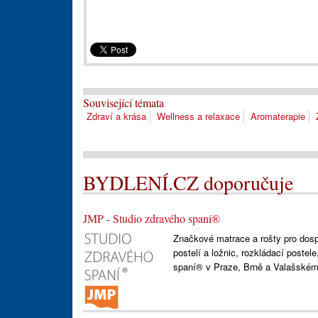
Související témata
Zdraví a krása
Wellness a relaxace
Aromaterapie
BYDLENÍ.CZ doporučuje
JMP - Studio zdravého spaní®
Značkové matrace a rošty pro dospě
postelí a ložnic, rozkládací postel
spaní® v Praze, Brně a Valašském 