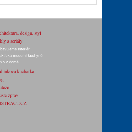
hitektura, design, styl
ly a seriály
bavujeme interiér
aktická moderní kuchyně
plo v domě
dlínkova kuchařka
og
utěže
iště zpráv
BSTRACT.CZ