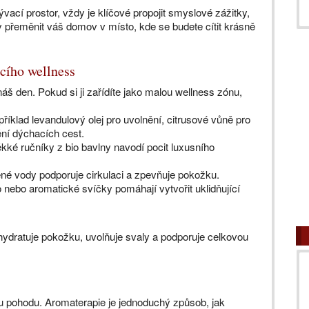
vací prostor, vždy je klíčové propojit smyslové zážitky,
edy přeměnit váš domov v místo, kde se budete cítit krásně
cího wellness
áš den. Pokud si ji zařídíte jako malou wellness zónu,
říklad levandulový olej pro uvolnění, citrusové vůně pro
ní dýchacích cest.
ké ručníky z bio bavlny navodí pocit luxusního
dené vody podporuje cirkulaci a zpevňuje pokožku.
nebo aromatické svíčky pomáhají vytvořit uklidňující
ydratuje pokožku, uvolňuje svaly a podporuje celkovou
kou pohodu. Aromaterapie je jednoduchý způsob, jak