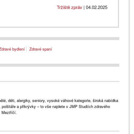
Tržiště zpráv
|
04.02.2025
Zdravé bydlení
Zdravé spaní
lé, děti, alergiky, seniory, vysoké váhové kategorie, široká nabídka
e, polštáře a přikrývky – to vše najdete v JMP Studiích zdravého
Meziříčí.