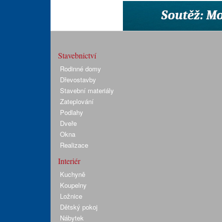
Stavebnictví
Rodinné domy
Dřevostavby
Stavební materiály
Zateplování
Podlahy
Dveře
Okna
Realizace
Interiér
Kuchyně
Koupelny
Ložnice
Dětský pokoj
Nábytek