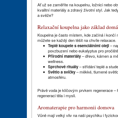
Ať už se zaměříte na koupelnu, ložnici nebo obý
kvalitní materiály a zdravý životní styl. Jak t
a svěže?
Relaxační koupelna jako základ domá
Koupelna je často místem, kde začíná i končí n
můžete se každý den těšit na chvíle relaxace.
Teplé koupele s esenciálními oleji
– nap
povzbuzení nebo eukalyptus pro pročiště
Přírodní materiály
– dřevo, kámen a měk
wellness.
Sprchové rituály
– střídání teplé a stu
Světlo a svíčky
– měkké, tlumené světlo 
atmosféru.
Právě voda je klíčovým prvkem regenerace – h
regeneraci těla i mysli.
Aromaterapie pro harmonii domova
Vůně mají velký vliv na naši psychiku i fyzic