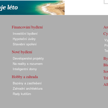
Financování bydlení
Arc
Cyk
Investiční bydlení
Hypoteční úvěry
Vy
Stavební spoření
Pr
Te
Nové bydlení
By
Developerské projekty
Na reality s rozumem
Bl
Inteligentní domy
So
Hobby a zahrada
Trž
Bazény a zastřešení
A
Zahradní architektura
Rady kutilům