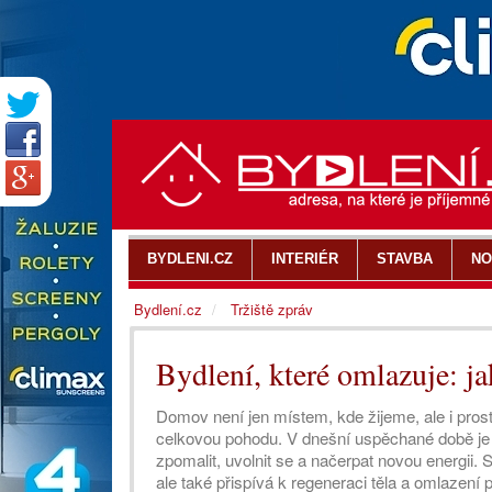
BYDLENI.CZ
INTERIÉR
STAVBA
NO
Bydlení.cz
Tržiště zpráv
Bydlení, které omlazuje: ja
Domov není jen místem, kde žijeme, ale i prost
celkovou pohodu. V dnešní uspěchané době je 
zpomalit, uvolnit se a načerpat novou energii.
ale také přispívá k regeneraci těla a omlazení pl