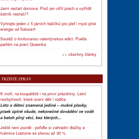
Jarní restart domova: Proč jen utřít prach a vytřídit
šatník nestačí?
Vyhrajte jeden z 5 jarních balíčků pro pleť i mysl plné
energie od Saloos®
Soutěž o limitovanou valentýnskou edici: Puella
parfém na praní Queenka
>> všechny články
TRŽIŠTĚ ZPRÁV
K moři, na koupaliště i na první prázdniny. Letní
nezbytnosti, které ocení děti i rodiče
Léto s dětmi znamená jediné – mokré plavky,
písek úplně všude, nekonečné dovádění ve vodě
a batoh plný věcí, bez kterých...
Ještě není pozdě - pořiďte si zahradní dlažby a
tvárnice Liastone se slevou až 30 %