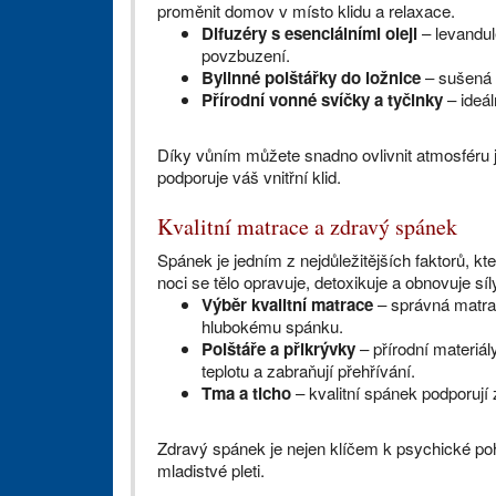
proměnit domov v místo klidu a relaxace.
Difuzéry s esenciálními oleji
– levandul
povzbuzení.
Bylinné polštářky do ložnice
– sušená l
Přírodní vonné svíčky a tyčinky
– ideál
Díky vůním můžete snadno ovlivnit atmosféru je
podporuje váš vnitřní klid.
Kvalitní matrace a zdravý spánek
Spánek je jedním z nejdůležitějších faktorů, kt
noci se tělo opravuje, detoxikuje a obnovuje síl
Výběr kvalitní matrace
– správná matrac
hlubokému spánku.
Polštáře a přikrývky
– přírodní materiál
teplotu a zabraňují přehřívání.
Tma a ticho
– kvalitní spánek podporují
Zdravý spánek je nejen klíčem k psychické poh
mladistvé pleti.