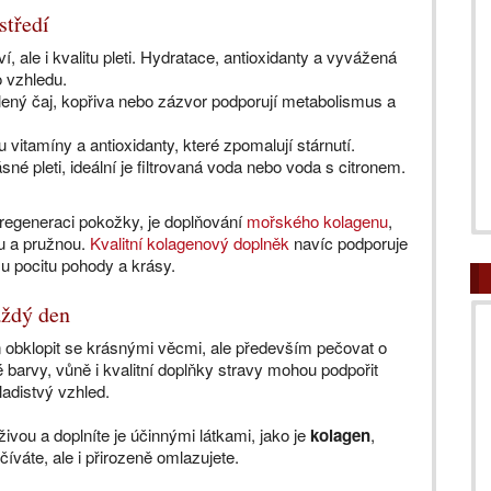
středí
í, ale i kvalitu pleti. Hydratace, antioxidanty a vyvážená
o vzhledu.
lený čaj, kopřiva nebo zázvor podporují metabolismus a
u vitamíny a antioxidanty, které zpomalují stárnutí.
né pleti, ideální je filtrovaná voda nebo voda s citronem.
 regeneraci pokožky, je doplňování
mořského kolagenu
,
u a pružnou.
Kvalitní kolagenový doplněk
navíc podporuje
mu pocitu pohody a krásy.
aždý den
 obklopit se krásnými věcmi, ale především pečovat o
 barvy, vůně i kvalitní doplňky stravy mohou podpořit
ladistvý vzhled.
ivou a doplníte je účinnými látkami, jako je
kolagen
,
váte, ale i přirozeně omlazujete.