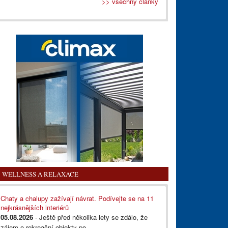
>> všechny články
WELLNESS A RELAXACE
Chaty a chalupy zažívají návrat. Podívejte se na 11
nejkrásnějších interiérů
05.08.2026
- Ještě před několika lety se zdálo, že
zájem o rekreační objekty po...