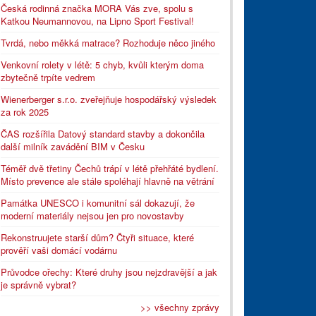
Česká rodinná značka MORA Vás zve, spolu s
Katkou Neumannovou, na Lipno Sport Festival!
Tvrdá, nebo měkká matrace? Rozhoduje něco jiného
Venkovní rolety v létě: 5 chyb, kvůli kterým doma
zbytečně trpíte vedrem
Wienerberger s.r.o. zveřejňuje hospodářský výsledek
za rok 2025
ČAS rozšířila Datový standard stavby a dokončila
další milník zavádění BIM v Česku
Téměř dvě třetiny Čechů trápí v létě přehřáté bydlení.
Místo prevence ale stále spoléhají hlavně na větrání
Památka UNESCO i komunitní sál dokazují, že
moderní materiály nejsou jen pro novostavby
Rekonstruujete starší dům? Čtyři situace, které
prověří vaši domácí vodárnu
Průvodce ořechy: Které druhy jsou nejzdravější a jak
je správně vybrat?
>> všechny zprávy