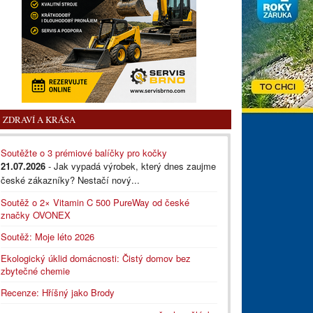
ZDRAVÍ A KRÁSA
Soutěžte o 3 prémiové balíčky pro kočky
21.07.2026
- Jak vypadá výrobek, který dnes zaujme
české zákazníky? Nestačí nový...
Soutěž o 2× Vitamin C 500 PureWay od české
značky OVONEX
Soutěž: Moje léto 2026
Ekologický úklid domácnosti: Čistý domov bez
zbytečné chemie
Recenze: Hříšný jako Brody