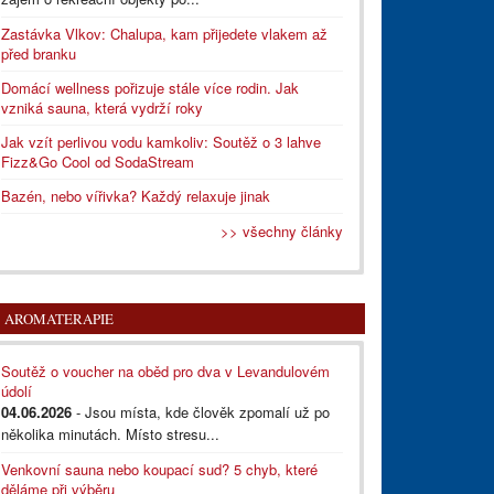
Zastávka Vlkov: Chalupa, kam přijedete vlakem až
před branku
Domácí wellness pořizuje stále více rodin. Jak
vzniká sauna, která vydrží roky
Jak vzít perlivou vodu kamkoliv: Soutěž o 3 lahve
Fizz&Go Cool od SodaStream
Bazén, nebo vířivka? Každý relaxuje jinak
>> všechny články
AROMATERAPIE
Soutěž o voucher na oběd pro dva v Levandulovém
údolí
04.06.2026
- Jsou místa, kde člověk zpomalí už po
několika minutách. Místo stresu...
Venkovní sauna nebo koupací sud? 5 chyb, které
děláme při výběru