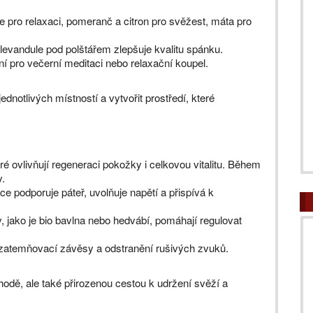
e pro relaxaci, pomeranč a citron pro svěžest, máta pro
evandule pod polštářem zlepšuje kvalitu spánku.
ní pro večerní meditaci nebo relaxační koupel.
dnotlivých místností a vytvořit prostředí, které
eré ovlivňují regeneraci pokožky i celkovou vitalitu. Během
y.
e podporuje páteř, uvolňuje napětí a přispívá k
y, jako je bio bavlna nebo hedvábí, pomáhají regulovat
 zatemňovací závěsy a odstranění rušivých zvuků.
odě, ale také přirozenou cestou k udržení svěží a