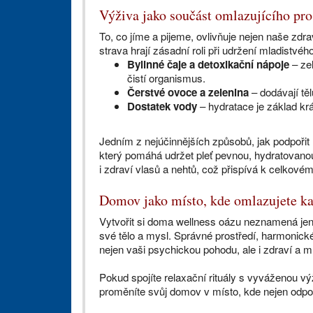
Výživa jako součást omlazujícího pro
To, co jíme a pijeme, ovlivňuje nejen naše zdrav
strava hrají zásadní roli při udržení mladistvéh
Bylinné čaje a detoxikační nápoje
– ze
čistí organismus.
Čerstvé ovoce a zelenina
– dodávají těl
Dostatek vody
– hydratace je základ krás
Jedním z nejúčinnějších způsobů, jak podpořit
který pomáhá udržet pleť pevnou, hydratovano
i zdraví vlasů a nehtů, což přispívá k celkové
Domov jako místo, kde omlazujete k
Vytvořit si doma wellness oázu neznamená jen
své tělo a mysl. Správné prostředí, harmonické
nejen vaši psychickou pohodu, ale i zdraví a m
Pokud spojíte relaxační rituály s vyváženou výž
proměníte svůj domov v místo, kde nejen odpočí