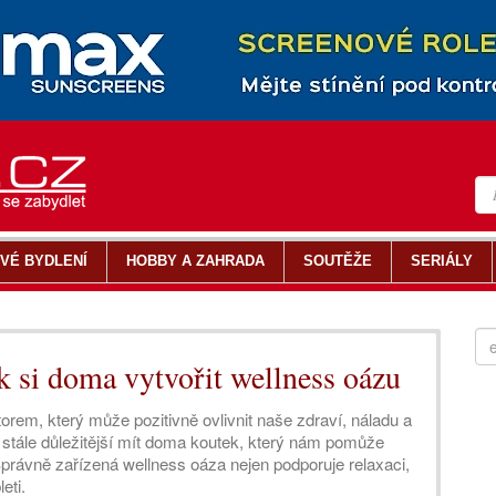
VÉ BYDLENÍ
HOBBY A ZAHRADA
SOUTĚŽE
SERIÁLY
k si doma vytvořit wellness oázu
orem, který může pozitivně ovlivnit naše zdraví, náladu a
stále důležitější mít doma koutek, který nám pomůže
 Správně zařízená wellness oáza nejen podporuje relaxaci,
eti.