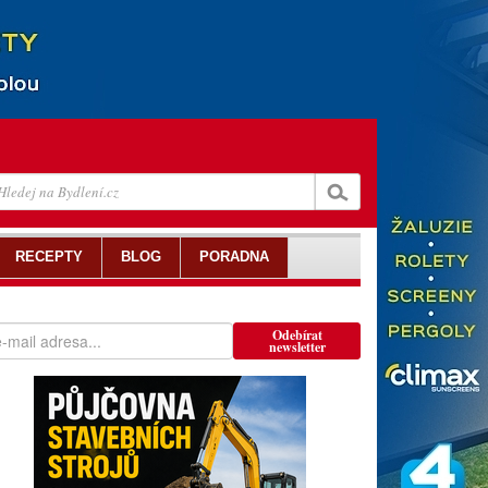
RECEPTY
BLOG
PORADNA
Odebírat
newsletter