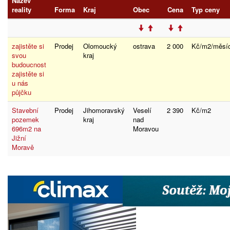
Název
reality
Forma
Kraj
Obec
Cena
Typ ceny
zajistěte si
Prodej
Olomoucký
ostrava
2 000
Kč/m2/měsí
svou
kraj
budoucnost
zajistěte si
u nás
půjčku
Stavební
Prodej
Jihomoravský
Veselí
2 390
Kč/m2
pozemek
kraj
nad
696m2 na
Moravou
Jižní
Moravě