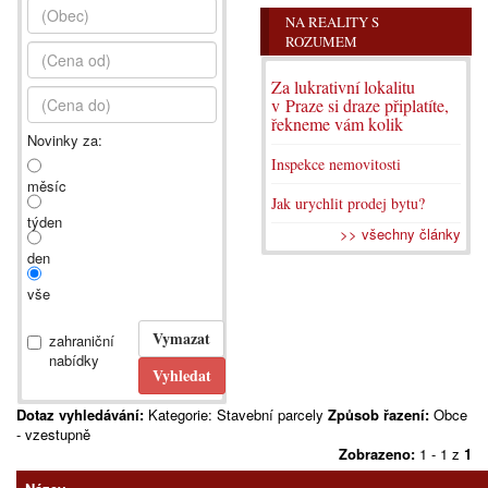
NA REALITY S
ROZUMEM
Za lukrativní lokalitu
v Praze si draze připlatíte,
řekneme vám kolik
Novinky za:
Inspekce nemovitosti
měsíc
Jak urychlit prodej bytu?
týden
>> všechny články
den
vše
zahraniční
nabídky
Dotaz vyhledávání:
Kategorie: Stavební parcely
Způsob řazení:
Obce
- vzestupně
Zobrazeno:
1 - 1 z
1