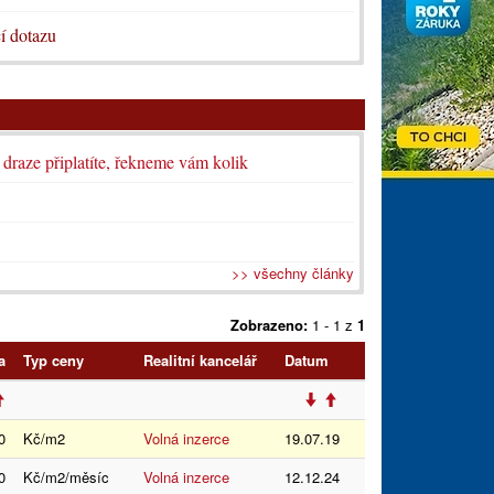
í dotazu
i draze připlatíte, řekneme vám kolik
>> všechny články
Zobrazeno:
1 - 1 z
1
a
Typ ceny
Realitní kancelář
Datum
0
Kč/m2
Volná inzerce
19.07.19
0
Kč/m2/měsíc
Volná inzerce
12.12.24