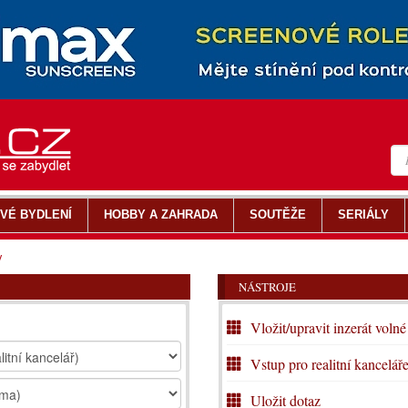
VÉ BYDLENÍ
HOBBY A ZAHRADA
SOUTĚŽE
SERIÁLY
y
NÁSTROJE
Vložit/upravit inzerát volné
Vstup pro realitní kancelář
Uložit dotaz