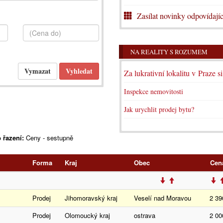
Zasílat novinky odpovídajíc
NA REALITY S ROZUMEM
Za lukrativní lokalitu v Praze s
Inspekce nemovitosti
Jak urychlit prodej bytu?
 řazení:
Ceny - sestupně
Forma
Kraj
Obec
Cen
Prodej
Jihomoravský kraj
Veselí nad Moravou
2 39
Prodej
Olomoucký kraj
ostrava
2 00