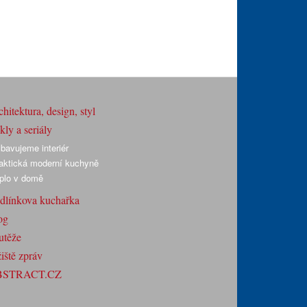
hitektura, design, styl
ly a seriály
bavujeme interiér
aktická moderní kuchyně
plo v domě
dlínkova kuchařka
og
utěže
iště zpráv
BSTRACT.CZ