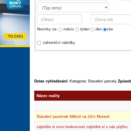
Novinky za:
měsíc
týden
den
vše
zahraniční nabídky
Dotaz vyhledávání:
Kategorie: Stavební parcely
Způsob
Název reality
Stavební pozemek 696m2 na Jižní Moravě
zajistěte si svou budoucnost zajistěte si u nás půjčku