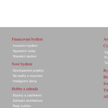
Financování bydlení
Arc
Cyk
Investiční bydlení
Hypoteční úvěry
Vy
Stavební spoření
Pr
Te
Nové bydlení
By
Developerské projekty
Na reality s rozumem
Bl
Inteligentní domy
So
Hobby a zahrada
Trž
Bazény a zastřešení
A
Zahradní architektura
Rady kutilům