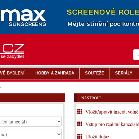
VÉ BYDLENÍ
HOBBY A ZAHRADA
SOUTĚŽE
SERIÁLY
y
NÁSTROJE
Vložit/upravit inzerát volné
Vstup pro realitní kancelář
Uložit dotaz