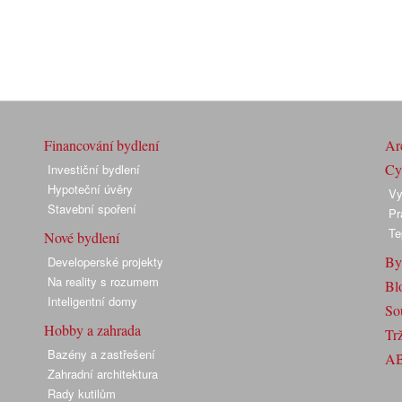
Financování bydlení
Arc
Cyk
Investiční bydlení
Hypoteční úvěry
Vy
Stavební spoření
Pr
Te
Nové bydlení
By
Developerské projekty
Na reality s rozumem
Bl
Inteligentní domy
So
Hobby a zahrada
Trž
Bazény a zastřešení
A
Zahradní architektura
Rady kutilům