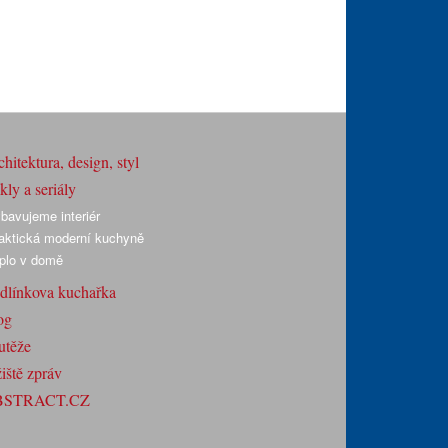
hitektura, design, styl
ly a seriály
bavujeme interiér
aktická moderní kuchyně
plo v domě
dlínkova kuchařka
og
utěže
iště zpráv
BSTRACT.CZ