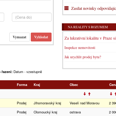
Zasílat novinky odpovídajíc
NA REALITY S ROZUMEM
Za lukrativní lokalitu v Praze s
Inspekce nemovitosti
Jak urychlit prodej bytu?
 řazení:
Datum - vzestupně
Forma
Kraj
Obec
Cen
Prodej
Jihomoravský kraj
Veselí nad Moravou
2 39
Prodej
Olomoucký kraj
ostrava
2 00