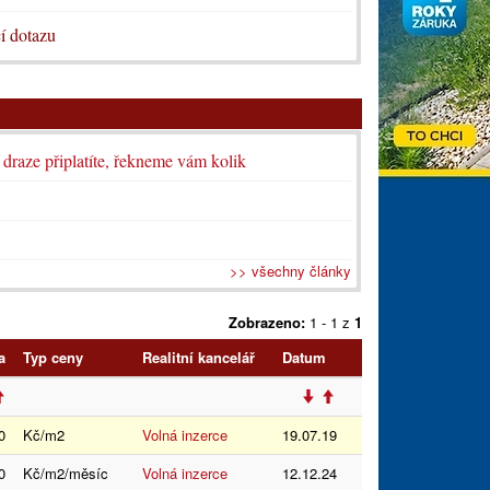
í dotazu
i draze připlatíte, řekneme vám kolik
>> všechny články
Zobrazeno:
1 - 1 z
1
a
Typ ceny
Realitní kancelář
Datum
0
Kč/m2
Volná inzerce
19.07.19
0
Kč/m2/měsíc
Volná inzerce
12.12.24