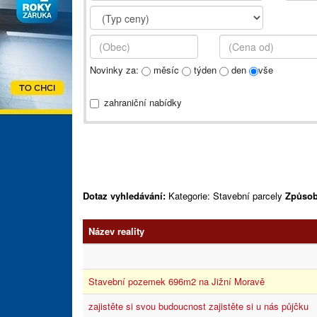
Novinky za:
měsíc
týden
den
vše
zahraniční nabídky
Dotaz vyhledávání:
Kategorie: Stavební parcely
Způsob
Název reality
Stavební pozemek 696m2 na Jižní Moravě
zajistěte si svou budoucnost zajistěte si u nás půjčku