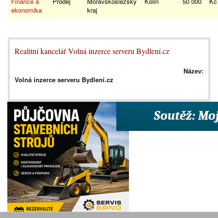
Finance a
Prodej
Moravskoslezský
Kolin
50 000
K
ekonomika
kraj
Realitní kancelář Volná inzerce serveru Bydlení.cz
Název:
Volná inzerce serveru Bydlení.cz