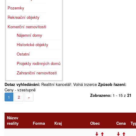
Pozemky
Rekreační objekty
Komerční nemovitosti
Nájemní domy
Historické objekty
Ostatní
Projekty rodinných domů
Zahraniční nemovitosti
Dotaz vyhledávání:
Realitní kancelář: Volná inzerce
Způsob řazení:
Ceny - vzestupně
Zobrazeno:
1 - 15 z
21
1
2
»
Název
reality
Forma
Kraj
Obec
Cena
Ty