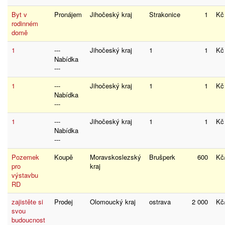
Byt v
Pronájem
Jihočeský kraj
Strakonice
1
K
rodinném
domě
1
---
Jihočeský kraj
1
1
K
Nabídka
---
1
---
Jihočeský kraj
1
1
K
Nabídka
---
1
---
Jihočeský kraj
1
1
K
Nabídka
---
Pozemek
Koupě
Moravskoslezský
Brušperk
600
K
pro
kraj
výstavbu
RD
zajistěte si
Prodej
Olomoucký kraj
ostrava
2 000
Kč
svou
budoucnost