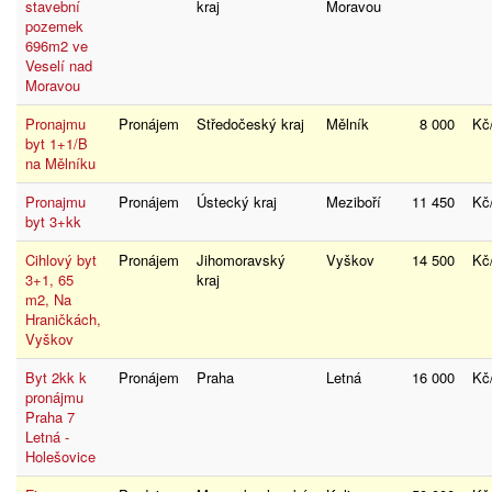
stavební
kraj
Moravou
pozemek
696m2 ve
Veselí nad
Moravou
Pronajmu
Pronájem
Středočeský kraj
Mělník
8 000
Kč
byt 1+1/B
na Mělníku
Pronajmu
Pronájem
Ústecký kraj
Meziboří
11 450
Kč
byt 3+kk
Cihlový byt
Pronájem
Jihomoravský
Vyškov
14 500
Kč
3+1, 65
kraj
m2, Na
Hraničkách,
Vyškov
Byt 2kk k
Pronájem
Praha
Letná
16 000
Kč
pronájmu
Praha 7
Letná -
Holešovice