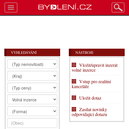
Toggle
navigation
VYHLEDÁVÁNÍ
NÁSTROJE
Vložit/upravit inzerát
volné inzerce
Vstup pro realitní
kanceláře
Uložit dotaz
Zasílat novinky
odpovídající dotazu