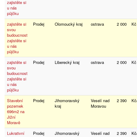
zajistěte si
u nás
půjčku
zajistěte si
Prodej
Olomoucký kraj
ostrava
2 000
K
svou
budoucnost
zajistěte si
u nás
půjčku
zajistěte si
Prodej
Liberecký kraj
ostrava
2 000
K
svou
budoucnost
zajistěte si
u nás
půjčku
Stavební
Prodej
Jihomoravský
Veselí nad
2 390
K
pozemek
kraj
Moravou
696m2 na
Jižní
Moravě
Lukrativní
Prodej
Jihomoravský
Veselí nad
2 390
K