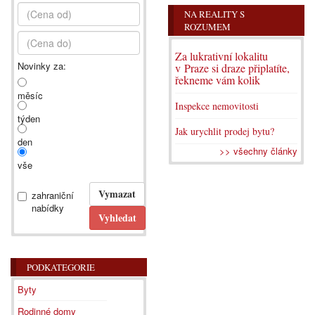
NA REALITY S
ROZUMEM
Za lukrativní lokalitu
Novinky za:
v Praze si draze připlatíte,
řekneme vám kolik
měsíc
Inspekce nemovitosti
týden
Jak urychlit prodej bytu?
den
>> všechny články
vše
zahraniční
nabídky
PODKATEGORIE
Byty
Rodinné domy