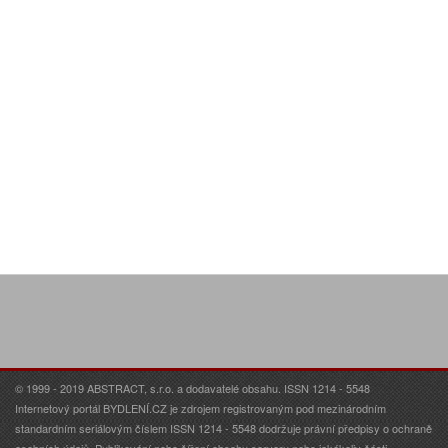
© 1999 - 2019 ABSTRACT, s.r.o. a dodavatelé obsahu. ISSN 1214 - 5548
Internetový portál BYDLENÍ.CZ je zdrojem registrovaným pod mezinárodním
standardním seriálovým číslem ISSN 1214 - 5548 dodržuje právní předpisy o ochraně