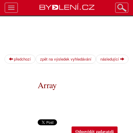
Toggle
navigation
předchozí
zpět na výsledek vyhledávání
následující
Array
Odpovědět zadavateli