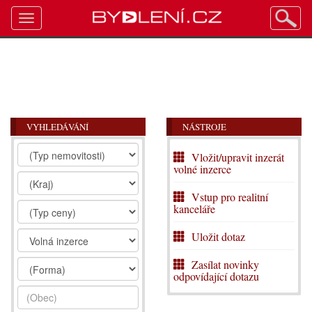
Toggle
navigation
VYHLEDÁVÁNÍ
NÁSTROJE
Vložit/upravit inzerát
volné inzerce
Vstup pro realitní
kanceláře
Uložit dotaz
Zasílat novinky
odpovídající dotazu