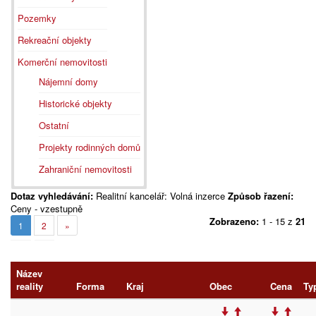
Pozemky
Rekreační objekty
Komerční nemovitosti
Nájemní domy
Historické objekty
Ostatní
Projekty rodinných domů
Zahraniční nemovitosti
Dotaz vyhledávání:
Realitní kancelář: Volná inzerce
Způsob řazení:
Ceny - vzestupně
Zobrazeno:
1 - 15 z
21
1
2
»
Název
reality
Forma
Kraj
Obec
Cena
Ty