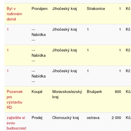
Byt v
Pronájem
Jihočeský kraj
Strakonice
1
K
rodinném
domě
1
---
Jihočeský kraj
1
1
K
Nabídka
---
1
---
Jihočeský kraj
1
1
K
Nabídka
---
1
---
Jihočeský kraj
1
1
K
Nabídka
---
Pozemek
Koupě
Moravskoslezský
Brušperk
600
K
pro
kraj
výstavbu
RD
zajistěte si
Prodej
Olomoucký kraj
ostrava
2 000
Kč
svou
budoucnost