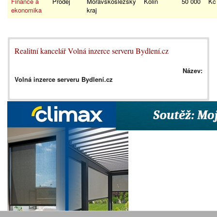
Finance a
Prodej
Moravskoslezský
Kolin
50 000
K
ekonomika
kraj
Realitní kancelář Volná inzerce serveru Bydlení.cz
Název:
Volná inzerce serveru Bydlení.cz