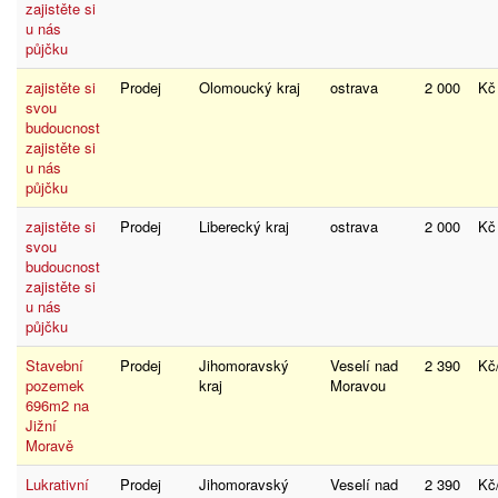
zajistěte si
u nás
půjčku
zajistěte si
Prodej
Olomoucký kraj
ostrava
2 000
K
svou
budoucnost
zajistěte si
u nás
půjčku
zajistěte si
Prodej
Liberecký kraj
ostrava
2 000
K
svou
budoucnost
zajistěte si
u nás
půjčku
Stavební
Prodej
Jihomoravský
Veselí nad
2 390
K
pozemek
kraj
Moravou
696m2 na
Jižní
Moravě
Lukrativní
Prodej
Jihomoravský
Veselí nad
2 390
K