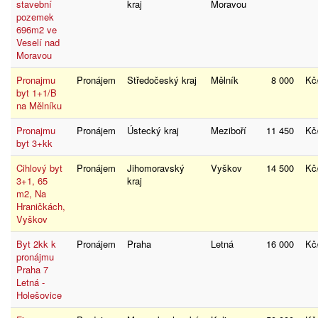
stavební
kraj
Moravou
pozemek
696m2 ve
Veselí nad
Moravou
Pronajmu
Pronájem
Středočeský kraj
Mělník
8 000
Kč
byt 1+1/B
na Mělníku
Pronajmu
Pronájem
Ústecký kraj
Meziboří
11 450
Kč
byt 3+kk
Cihlový byt
Pronájem
Jihomoravský
Vyškov
14 500
Kč
3+1, 65
kraj
m2, Na
Hraničkách,
Vyškov
Byt 2kk k
Pronájem
Praha
Letná
16 000
Kč
pronájmu
Praha 7
Letná -
Holešovice