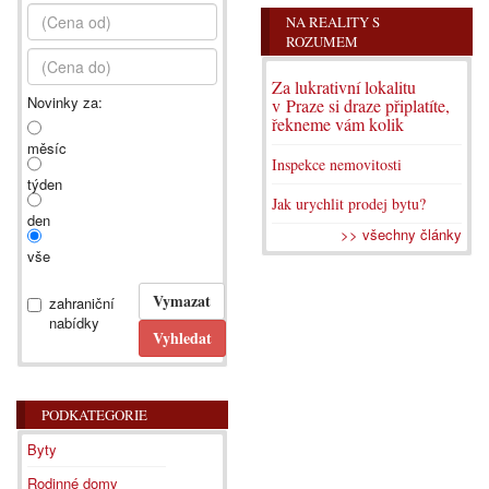
NA REALITY S
ROZUMEM
Za lukrativní lokalitu
Novinky za:
v Praze si draze připlatíte,
řekneme vám kolik
měsíc
Inspekce nemovitosti
týden
Jak urychlit prodej bytu?
den
>> všechny články
vše
zahraniční
nabídky
PODKATEGORIE
Byty
Rodinné domy