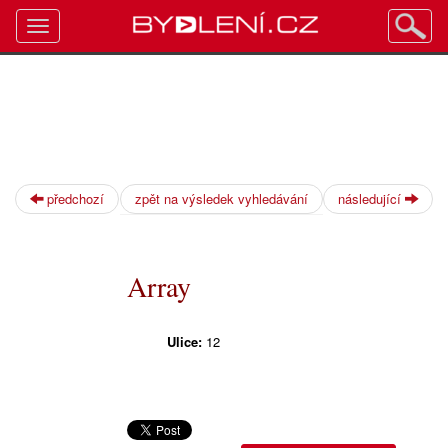
Toggle
navigation
předchozí
zpět na výsledek vyhledávání
následující
Array
Ulice:
12