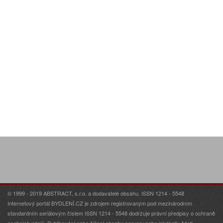
© 1999 - 2019 ABSTRACT, s.r.o. a dodavatelé obsahu. ISSN 1214 - 5548
Internetový portál BYDLENÍ.CZ je zdrojem registrovaným pod mezinárodním
standardním seriálovým číslem ISSN 1214 - 5548 dodržuje právní předpisy o ochraně