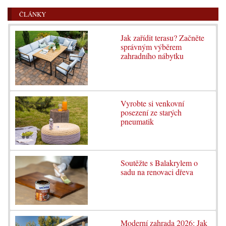
ČLÁNKY
Jak zařídit terasu? Začněte
správným výběrem
zahradního nábytku
Vyrobte si venkovní
posezení ze starých
pneumatik
Soutěžte s Balakrylem o
sadu na renovaci dřeva
Moderní zahrada 2026: Jak