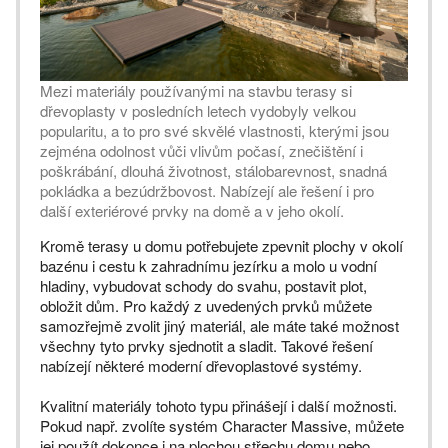
Mezi materiály používanými na stavbu terasy si
dřevoplasty v posledních letech vydobyly velkou
popularitu, a to pro své skvělé vlastnosti, kterými jsou
zejména odolnost vůči vlivům počasí, znečištění i
poškrábání, dlouhá životnost, stálobarevnost, snadná
pokládka a bezúdržbovost. Nabízejí ale řešení i pro
další exteriérové prvky na domě a v jeho okolí.
Kromě terasy u domu potřebujete zpevnit plochy v okolí
bazénu i cestu k zahradnímu jezírku a molo u vodní
hladiny, vybudovat schody do svahu, postavit plot,
obložit dům. Pro každý z uvedených prvků můžete
samozřejmě zvolit jiný materiál, ale máte také možnost
všechny tyto prvky sjednotit a sladit. Takové řešení
nabízejí některé moderní dřevoplastové systémy.
Kvalitní materiály tohoto typu přinášejí i další možnosti.
Pokud např. zvolíte systém Character Massive, můžete
jej použít dokonce i na plochou střechu domu nebo