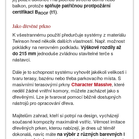
balkon, protože
splňuje patřičnou protipožární
certifikaci B
(t1)
.
ROOF
Jako dřevěné prkno
K všestrannému použití předurčuje systémy z materiálu
Twinson hned několik dalších vlastností. Např. možnost
pokládky na nerovném podkladu.
Výškové rozdíly až
do 215 mm
jednoduše zvládnou stavitelné terče s
nástavci.
Dále je to schopnost systému vyhovět jakékoli velikosti i
tvaru terasy, bazénu nebo třeba parkovacího místa. S
masivními terasovými prkny
Character Massive
, které
nedělí žádné vnitřní komory, můžete zacházet jako s
dřevěnými. Lze je tvarovat pomocí běžně dostupných
nástrojů pro opracování dřeva.
Majitelům zahrad, kteří si potrpí na design, vycházejí
současné kompozity maximálně vstříc. Věrnost imitace
dřevěných prken, kterou nabízejí, je dnes už téměř
dokonalá, navíc máte
na výběr z různých barevných i