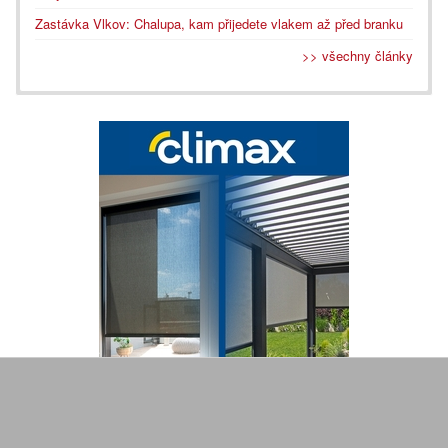
Zastávka Vlkov: Chalupa, kam přijedete vlakem až před branku
>> všechny články