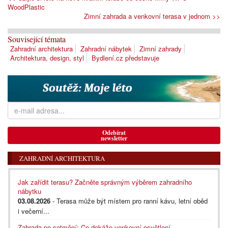
WoodPlastic
Zimní zahrada a venkovní terasa v jednom >>
Související témata
Zahradní architektura
Zahradní nábytek
Zimní zahrady
Architektura, design, styl
Bydlení.cz představuje
Odebírat
newsletter
ZAHRADNÍ ARCHITEKTURA
Jak zařídit terasu? Začněte správným výběrem zahradního
nábytku
03.08.2026
- Terasa může být místem pro ranní kávu, letní oběd
i večerní...
Zahrada po setmění: Co dokáže venkovní osvětlení