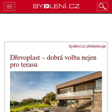
Toggle
navigation
bydlení.cz představuje
Dřevoplast – dobrá volba nejen
pro terasu