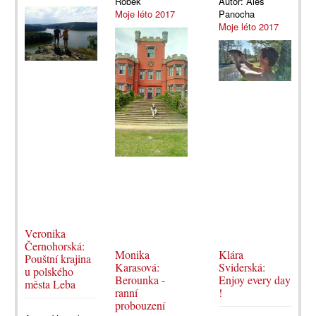
Robek
Autor:
Aleš
Moje léto 2017
Panocha
Moje léto 2017
Veronika
Černohorská:
Monika
Klára
Pouštní krajina
Karasová:
Sviderská:
u polského
Berounka -
Enjoy every day
města Leba
ranní
!
probouzení