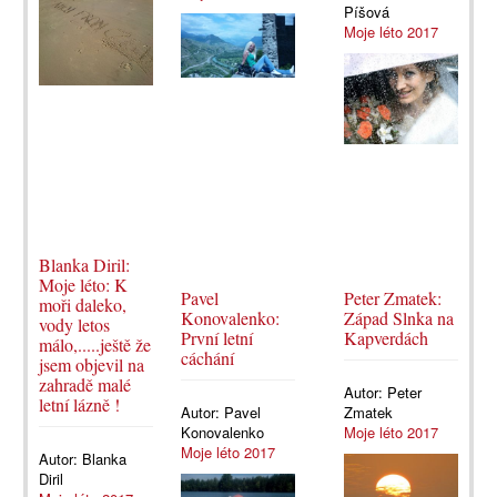
Píšová
Moje léto 2017
Blanka Diril:
Moje léto: K
Pavel
Peter Zmatek:
moři daleko,
Konovalenko:
Západ Slnka na
vody letos
První letní
Kapverdách
málo,.....ještě že
cáchání
jsem objevil na
zahradě malé
Autor:
Peter
letní lázně !
Autor:
Pavel
Zmatek
Konovalenko
Moje léto 2017
Moje léto 2017
Autor:
Blanka
Diril