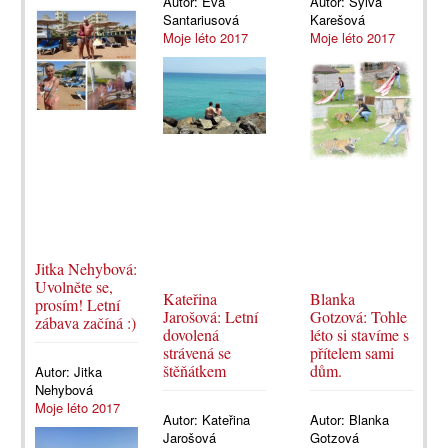
Autor:
Eva
Autor:
Sylva
Santariusová
Karešová
Moje léto 2017
Moje léto 2017
Jitka Nehybová:
Uvolněte se,
Kateřina
Blanka
prosím! Letní
Jarošová: Letní
Gotzová: Tohle
zábava začíná :)
dovolená
léto si stavíme s
strávená se
přítelem sami
štěňátkem
dům.
Autor:
Jitka
Nehybová
Moje léto 2017
Autor:
Kateřina
Autor:
Blanka
Jarošová
Gotzová