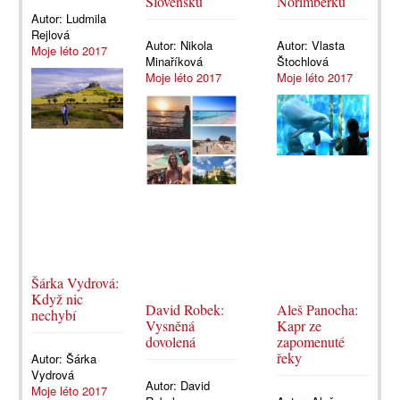
Slovensku
Norimberku
Autor:
Ludmila
Rejlová
Autor:
Nikola
Autor:
Vlasta
Moje léto 2017
Minaříková
Štochlová
Moje léto 2017
Moje léto 2017
Šárka Vydrová:
Když nic
David Robek:
Aleš Panocha:
nechybí
Vysněná
Kapr ze
dovolená
zapomenuté
řeky
Autor:
Šárka
Vydrová
Autor:
David
Moje léto 2017