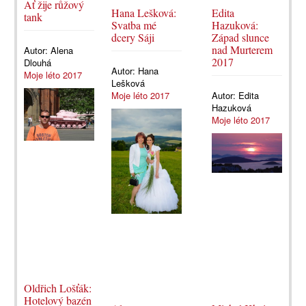
Ať žije růžový
Hana Lešková:
Edita
tank
Svatba mé
Hazuková:
dcery Sáji
Západ slunce
nad Murterem
Autor:
Alena
2017
Dlouhá
Autor:
Hana
Moje léto 2017
Lešková
Moje léto 2017
Autor:
Edita
Hazuková
Moje léto 2017
Oldřich Lošťák:
Hotelový bazén