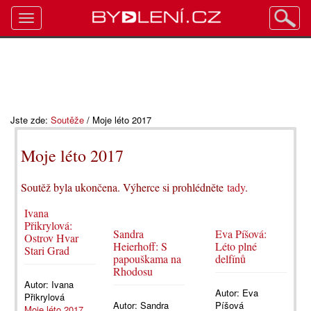
Toggle
navigation
Jste zde:
Soutěže
/
Moje léto 2017
Moje léto 2017
Soutěž byla ukončena. Výherce si prohlédněte
tady
.
Ivana
Přikrylová:
Sandra
Eva Píšová:
Ostrov Hvar
Heierhoff: S
Léto plné
Stari Grad
papouškama na
delfínů
Rhodosu
Autor:
Ivana
Autor:
Eva
Přikrylová
Autor:
Sandra
Píšová
Moje léto 2017