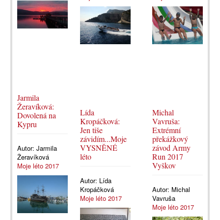
Jarmila
Žeravíková:
Lída
Michal
Dovolená na
Kropáčková:
Vavruša:
Kypru
Jen tiše
Extrémní
závidím...Moje
překážkový
VYSNĚNÉ
závod Army
Autor:
Jarmila
léto
Run 2017
Žeravíková
Vyškov
Moje léto 2017
Autor:
Lída
Kropáčková
Autor:
Michal
Moje léto 2017
Vavruša
Moje léto 2017