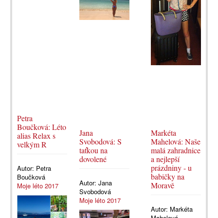
Petra
Boučková: Léto
Jana
Markéta
alias Relax s
Svobodová: S
Mahelová: Naše
velkým R
taťkou na
malá zahradnice
dovolené
a nejlepší
prázdniny - u
Autor:
Petra
babičky na
Boučková
Autor:
Jana
Moravě
Moje léto 2017
Svobodová
Moje léto 2017
Autor:
Markéta
Mahelová