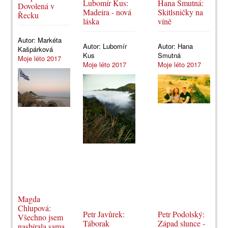
Lubomír Kus:
Hana Smutná:
Dovolená v
Madeira - nová
Skitlsničky na
Řecku
láska
víně
Autor:
Markéta
Autor:
Lubomír
Autor:
Hana
Kašpárková
Kus
Smutná
Moje léto 2017
Moje léto 2017
Moje léto 2017
Magda
Chlupová:
Petr Javůrek:
Petr Podolský:
Všechno jsem
Táborak
Západ slunce -
nasbírala sama