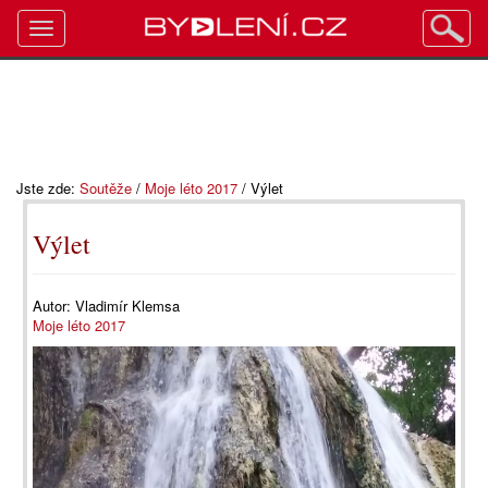
Toggle
navigation
Jste zde:
Soutěže
/
Moje léto 2017
/
Výlet
Výlet
Autor:
Vladimír Klemsa
Moje léto 2017