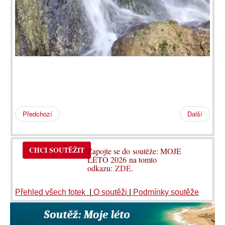
Předchozí
Další
CHCI SOUTĚŽIT
Zapojte se do soutěže: MOJE
LÉTO 2026 na tomto
odkazu:
ZDE
.
Přehled všech fotek
|
O soutěži
|
Podmínky soutěže