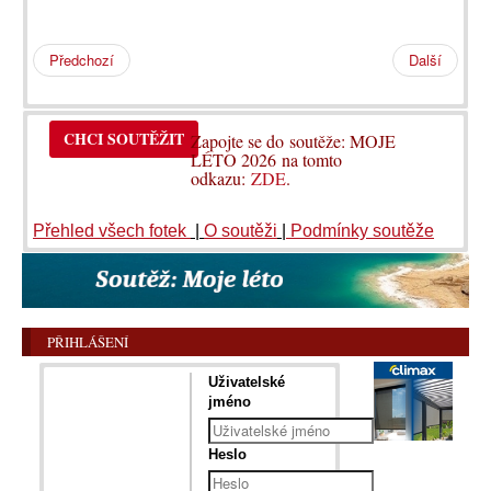
Předchozí
Další
CHCI SOUTĚŽIT
Zapojte se do soutěže: MOJE
LÉTO 2026 na tomto
odkazu:
ZDE
.
Přehled všech fotek
|
O soutěži
|
Podmínky soutěže
PŘIHLÁŠENÍ
Uživatelské
jméno
Heslo