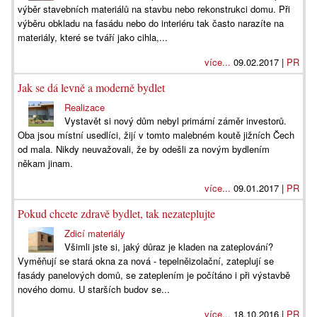
výběr stavebních materiálů na stavbu nebo rekonstrukci domu. Při
výběru obkladu na fasádu nebo do interiéru tak často narazíte na
materiály, které se tváří jako cihla,...
více...
09.02.2017 |
PR
Jak se dá levně a moderně bydlet
Realizace
Vystavět si nový dům nebyl primární záměr investorů.
Oba jsou místní usedlíci, žijí v tomto malebném koutě jižních Čech
od mala. Nikdy neuvažovali, že by odešli za novým bydlením
někam jinam.
více...
09.01.2017 |
PR
Pokud chcete zdravě bydlet, tak nezateplujte
Zdicí materiály
Všimli jste si, jaký důraz je kladen na zateplování?
Vyměňují se stará okna za nová - tepelněizolační, zateplují se
fasády panelových domů, se zateplením je počítáno i při výstavbě
nového domu. U starších budov se...
více...
18.10.2016 |
PR