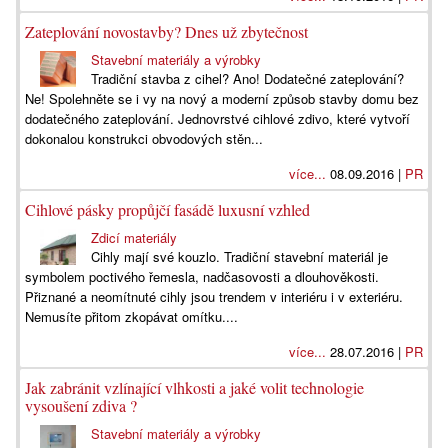
Zateplování novostavby? Dnes už zbytečnost
Stavební materiály a výrobky
Tradiční stavba z cihel? Ano! Dodatečné zateplování?
Ne! Spolehněte se i vy na nový a moderní způsob stavby domu bez
dodatečného zateplování. Jednovrstvé cihlové zdivo, které vytvoří
dokonalou konstrukci obvodových stěn...
více...
08.09.2016 |
PR
Cihlové pásky propůjčí fasádě luxusní vzhled
Zdicí materiály
Cihly mají své kouzlo. Tradiční stavební materiál je
symbolem poctivého řemesla, nadčasovosti a dlouhověkosti.
Přiznané a neomítnuté cihly jsou trendem v interiéru i v exteriéru.
Nemusíte přitom zkopávat omítku....
více...
28.07.2016 |
PR
Jak zabránit vzlínající vlhkosti a jaké volit technologie
vysoušení zdiva ?
Stavební materiály a výrobky