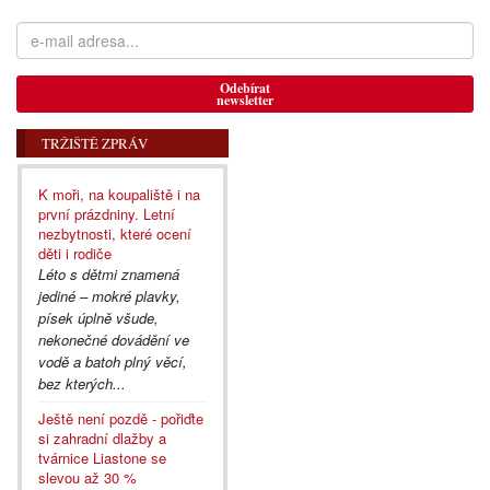
Odebírat
newsletter
TRŽIŠTĚ ZPRÁV
K moři, na koupaliště i na
první prázdniny. Letní
nezbytnosti, které ocení
děti i rodiče
Léto s dětmi znamená
jediné – mokré plavky,
písek úplně všude,
nekonečné dovádění ve
vodě a batoh plný věcí,
bez kterých...
Ještě není pozdě - pořiďte
si zahradní dlažby a
tvárnice Liastone se
slevou až 30 %