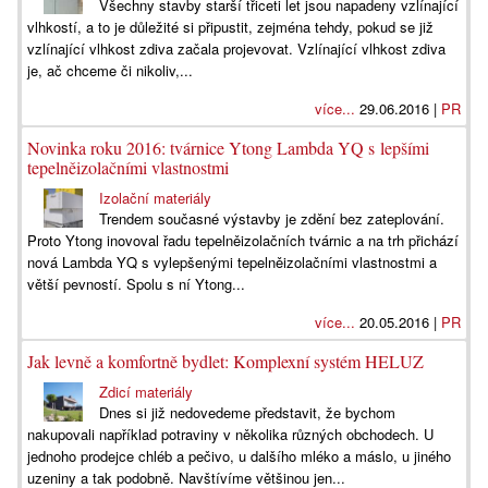
Všechny stavby starší třiceti let jsou napadeny vzlínající
vlhkostí, a to je důležité si připustit, zejména tehdy, pokud se již
vzlínající vlhkost zdiva začala projevovat. Vzlínající vlhkost zdiva
je, ač chceme či nikoliv,...
více...
29.06.2016 |
PR
Novinka roku 2016: tvárnice Ytong Lambda YQ s lepšími
tepelněizolačními vlastnostmi
Izolační materiály
Trendem současné výstavby je zdění bez zateplování.
Proto Ytong inovoval řadu tepelněizolačních tvárnic a na trh přichází
nová Lambda YQ s vylepšenými tepelněizolačními vlastnostmi a
větší pevností. Spolu s ní Ytong...
více...
20.05.2016 |
PR
Jak levně a komfortně bydlet: Komplexní systém HELUZ
Zdicí materiály
Dnes si již nedovedeme představit, že bychom
nakupovali například potraviny v několika různých obchodech. U
jednoho prodejce chléb a pečivo, u dalšího mléko a máslo, u jiného
uzeniny a tak podobně. Navštívíme většinou jen...