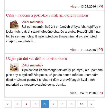
více...
13.04.2016 |
PR
Cihla - moderní a pokrokový materiál ověřený historií
Zdicí materiály
Už od nepaměti lidé žili v různých příbytcích, nejdříve v
jeskyních, pak si stavěli dřevěné chatrče a sruby. Později přišli na
to, že se musí chránit nejen před povětrnostními vlivy, ale i před
vnějším nepřítelem....
více...
11.03.2016 |
PR
Už jen pár dní vás dělí od nového domu!
Zdicí materiály
Společnost Wienerberger cihlářský průmysl, a.s. pomáhá
plnit sny o bydlení! Ale pozor, už jen do konce měsíce února vám
dává možnost postavit si vlastní dům z prověřených kvalitních
materiálů za neopakovatelné ceny. Jarní...
více...
24.02.2016 |
PR
6
<
3
4
5
7
8
9
10
>