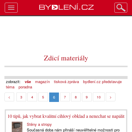
Toggle
navigation
Zdicí materiály
zobrazit:
vše
magazín
tisková zpráva
bydlení.cz představuje
téma
poradna
6
<
3
4
5
7
8
9
10
>
10 tipů, jak vybrat kvalitní cihlový obklad a nenechat se napálit
Stěny a stropy
Současná doba nám přináší neuvěřitelné možnosti pro