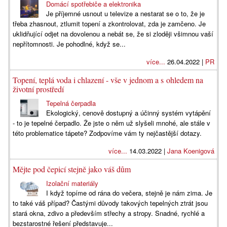
Domácí spotřebiče a elektronika
Je příjemné usnout u televize a nestarat se o to, že je
třeba zhasnout, ztlumit topení a zkontrolovat, zda je zamčeno. Je
uklidňující odjet na dovolenou a nebát se, že si zloději všimnou vaší
nepřítomnosti. Je pohodlné, když se...
více...
26.04.2022 |
PR
Topení, teplá voda i chlazení - vše v jednom a s ohledem na
životní prostředí
Tepelná čerpadla
Ekologický, cenově dostupný a účinný systém vytápění
- to je tepelné čerpadlo. Že jste o něm už slyšeli mnohé, ale stále v
této problematice tápete? Zodpovíme vám ty nejčastější dotazy.
více...
14.03.2022 |
Jana Koenigová
Mějte pod čepicí stejně jako váš dům
Izolační materiály
I když topíme od rána do večera, stejně je nám zima. Je
to také váš případ? Častými důvody takových tepelných ztrát jsou
stará okna, zdivo a především střechy a stropy. Snadné, rychlé a
bezstarostné řešení představuje...