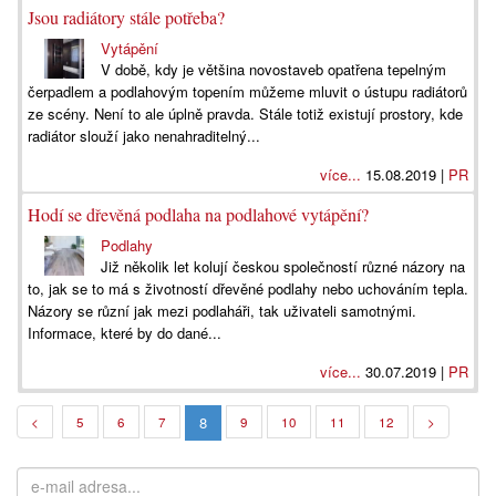
Jsou radiátory stále potřeba?
Vytápění
V době, kdy je většina novostaveb opatřena tepelným
čerpadlem a podlahovým topením můžeme mluvit o ústupu radiátorů
ze scény. Není to ale úplně pravda. Stále totiž existují prostory, kde
radiátor slouží jako nenahraditelný...
více...
15.08.2019 |
PR
Hodí se dřevěná podlaha na podlahové vytápění?
Podlahy
Již několik let kolují českou společností různé názory na
to, jak se to má s životností dřevěné podlahy nebo uchováním tepla.
Názory se různí jak mezi podlaháři, tak uživateli samotnými.
Informace, které by do dané...
více...
30.07.2019 |
PR
8
<
5
6
7
9
10
11
12
>