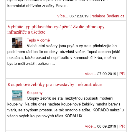
keramické ohřívače značky Rovus.
více...
06.12.2019 |
redakce Bydlení.cz
Vybíráte typ přídavného vytápění? Zvolte přímotopy,
infrazářiče a ušetřete
Teplo v domě
Vlahé letní večery jsou pryč a vy se s přicházejících
podzimem rádi balíte do deky, obzvlášť večer. Topná sezona ještě
nezačala, takže pokud si nepřitopíte v kamnech či krbu, možná
byste měli zvážit pořízení...
více...
27.09.2019 |
PR
Koupelnové žebříky pro novostavby i rekonstrukce
Koupelny
Otopný žebřík se stal nezbytnou součástí moderní
koupelny. Na trhu dnes najdete koupelnové žebříky mnoha barev i
tvarů, se zbytkem prostoru je tak snadno sladíte. KORADO nabízí u
všech svých koupelnových těles KORALUX i...
více...
06.09.2019 |
PR