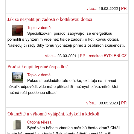
více...
16.02.2022 |
PR
Jak se nespálit při žádosti o kotlíkovou dotaci
Teplo v domě
Specializovaní poradci zabývající se energetikou
pomohli s vyřízením více než tisíce žádostí o kotlíkovou dotaci.
Následující rady díky tomu vycházejí přímo z osobních zkušeností.
více...
23.03.2021 |
PR - redakce BYDLENÍ.CZ
Proč si koupit tepelné čerpadlo?
Teplo v domě
Pokud si pokládáte tuto otázku, existuje na ni hned
několik odpovědí. Zde máte příklad tří možných zákazníků, kteří
možná řeší podobnou situaci.
více...
08.05.2020 |
PR
Okamžité a výkonné vytápění, kdykoli a kdekoli
Otopná tělesa
Bývá vám během zimních měsíců často zima? Chtěli
byste být neustále v teple? Pak zkuste štěstí v soutěži o tři