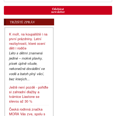
Odebírat
newsletter
TRŽIŠTĚ ZPRÁV
K moři, na koupaliště i na
první prázdniny. Letní
nezbytnosti, které ocení
děti i rodiče
Léto s dětmi znamená
jediné – mokré plavky,
písek úplně všude,
nekonečné dovádění ve
vodě a batoh plný věcí,
bez kterých...
Ještě není pozdě - pořiďte
si zahradní dlažby a
tvárnice Liastone se
slevou až 30 %
Česká rodinná značka
MORA Vás zve, spolu s