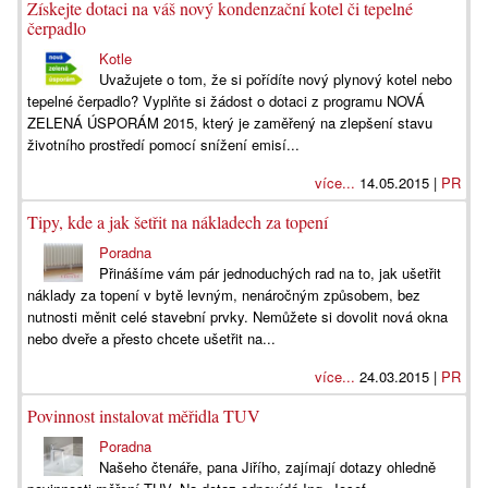
Získejte dotaci na váš nový kondenzační kotel či tepelné
čerpadlo
Kotle
Uvažujete o tom, že si pořídíte nový plynový kotel nebo
tepelné čerpadlo? Vyplňte si žádost o dotaci z programu NOVÁ
ZELENÁ ÚSPORÁM 2015, který je zaměřený na zlepšení stavu
životního prostředí pomocí snížení emisí...
více...
14.05.2015 |
PR
Tipy, kde a jak šetřit na nákladech za topení
Poradna
Přinášíme vám pár jednoduchých rad na to, jak ušetřit
náklady za topení v bytě levným, nenáročným způsobem, bez
nutnosti měnit celé stavební prvky. Nemůžete si dovolit nová okna
nebo dveře a přesto chcete ušetřit na...
více...
24.03.2015 |
PR
Povinnost instalovat měřidla TUV
Poradna
Našeho čtenáře, pana Jiřího, zajímají dotazy ohledně