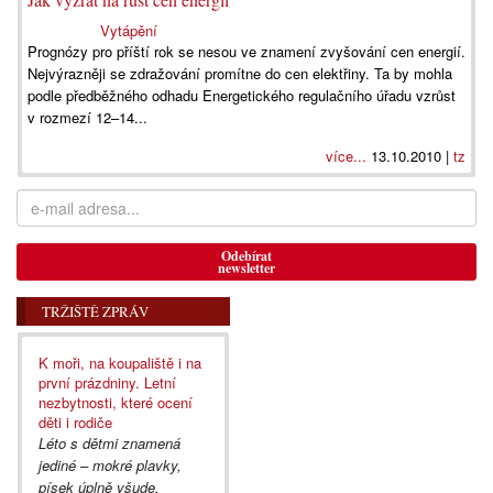
Vytápění
Prognózy pro příští rok se nesou ve znamení zvyšování cen energií.
Nejvýrazněji se zdražování promítne do cen elektřiny. Ta by mohla
podle předběžného odhadu Energetického regulačního úřadu vzrůst
v rozmezí 12–14...
více...
13.10.2010 |
tz
Odebírat
newsletter
TRŽIŠTĚ ZPRÁV
K moři, na koupaliště i na
první prázdniny. Letní
nezbytnosti, které ocení
děti i rodiče
Léto s dětmi znamená
jediné – mokré plavky,
písek úplně všude,