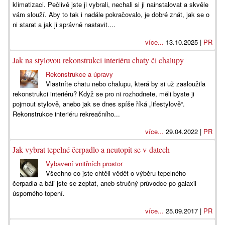
klimatizaci. Pečlivě jste ji vybrali, nechali si ji nainstalovat a skvěle
vám slouží. Aby to tak i nadále pokračovalo, je dobré znát, jak se o
ni starat a jak ji správně nastavit....
více...
13.10.2025 |
PR
Jak na stylovou rekonstrukci interiéru chaty či chalupy
Rekonstrukce a úpravy
Vlastníte chatu nebo chalupu, která by si už zasloužila
rekonstrukci interiéru? Když se pro ni rozhodnete, měli byste ji
pojmout stylově, anebo jak se dnes spíše říká „lifestylově“.
Rekonstrukce interiéru rekreačního...
více...
29.04.2022 |
PR
Jak vybrat tepelné čerpadlo a neutopit se v datech
Vybavení vnitřních prostor
Všechno co jste chtěli vědět o výběru tepelného
čerpadla a báli jste se zeptat, aneb stručný průvodce po galaxii
úsporného topení.
více...
25.09.2017 |
PR