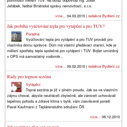
povinnosti měření TUV. Na dotaz odpovídá Ing. Josef
Jeřábek, ředitel Brněnské správy nemovitostí, s.r.o.
více...
04.03.2015 |
redakce Bydlení.cz
Jak probíhá vyúčtování tepla pro vytápění a pro TUV?
Poradna
Vyúčtování tepla pro vytápění a pro TUV provádí pro
vlastníka domu správce. Dům má vlastní předávací stanici, kde je
měření spotřeby tepla společné pro vytápení i TUV. Bojler umístěný
v OPS má samostatný vodoměr...
více...
09.02.2015 |
redakce Bydlení.cz
Rady pro topnou sezónu
Vytápění
Topná sezóna je již v plném proudu. Jak se ve vlastním
zájmu chovat, abyste neutráceli zbytečně, ale zároveň uchovávali
tepelnou pohodu a zdravé klima v bytě, vám zasvěceně poradí
Pavel Kaufmann z Teplárenského sdružení ČR.
více...
06.12.2010
Jak vyzrát na růst cen energií