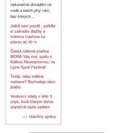
nekonečné dovádění ve
vodě a batoh plný věcí,
bez kterých...
Ještě není pozdě - pořiďte
si zahradní dlažby a
tvárnice Liastone se
slevou až 30 %
Česká rodinná značka
MORA Vás zve, spolu s
Katkou Neumannovou, na
Lipno Sport Festival!
Tvrdá, nebo měkká
matrace? Rozhoduje něco
jiného
Venkovní rolety v létě: 5
chyb, kvůli kterým doma
zbytečně trpíte vedrem
>> všechny zprávy