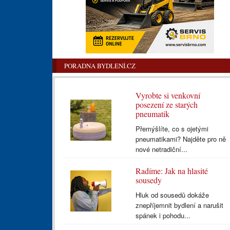
PORADNA BYDLENÍ.CZ
Vyrobte si venkovní
posezení ze starých
pneumatik
Přemýšlíte, co s ojetými
pneumatikami? Najděte pro ně
nové netradiční...
Radíme: Jak na hlasité
sousedy
Hluk od sousedů dokáže
znepříjemnit bydlení a narušit
spánek i pohodu...