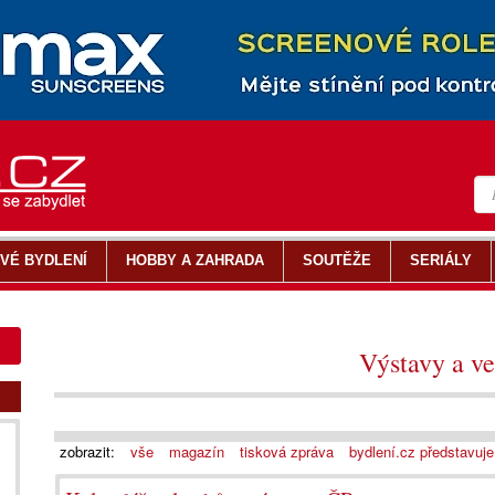
VÉ BYDLENÍ
HOBBY A ZAHRADA
SOUTĚŽE
SERIÁLY
Výstavy a ve
zobrazit:
vše
magazín
tisková zpráva
bydlení.cz představuje