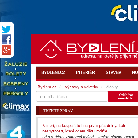
BYDLENI.CZ
INTERIÉR
STAVBA
NO
Bydlení.cz
Výstavy a veletrhy
články
Odebírat
newsletter
TRŽIŠTĚ ZPRÁV
K moři, na koupaliště i na první prázdniny. Letní
nezbytnosti, které ocení děti i rodiče
Léto s dětmi znamená jediné – mokré plavky, písek