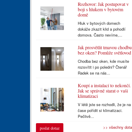
Rozhovor: Jak postupovat v
boji s hlukem v bytovém
domě
Hluk v bytových domech
dokáže zkazit klid a pohodlí
domova. Často nevíme,...
Jak prosvětlit tmavou chodbu
bez oken? Pomůže světlovod
Chodba bez oken, kde musíte
rozsvítit i po poledni? Čtenář
Radek se na nás...
Koupí a instalací to nekončí.
Jak se správně starat o vaši
klimatizaci
V létě jste se rozhodli, že je na
čase pořídit si klimatizaci.
Pečlivě...
>> všechny dot
poslat dotaz