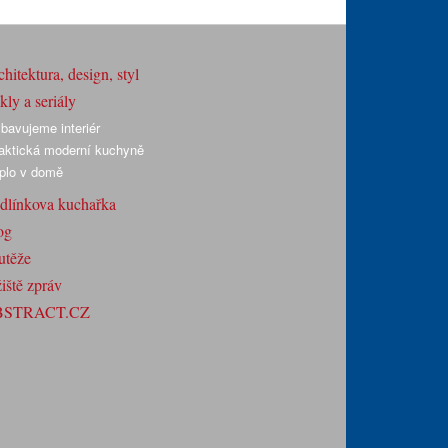
hitektura, design, styl
ly a seriály
bavujeme interiér
aktická moderní kuchyně
plo v domě
dlínkova kuchařka
og
utěže
iště zpráv
BSTRACT.CZ