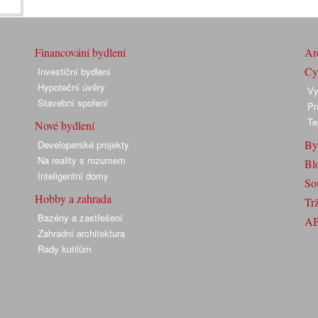
Financování bydlení
Arc
Cyk
Investiční bydlení
Hypoteční úvěry
Vy
Stavební spoření
Pr
Te
Nové bydlení
By
Developerské projekty
Na reality s rozumem
Bl
Inteligentní domy
So
Hobby a zahrada
Trž
Bazény a zastřešení
A
Zahradní architektura
Rady kutilům