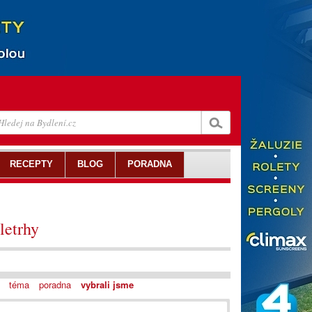
RECEPTY
BLOG
PORADNA
letrhy
téma
poradna
vybrali jsme