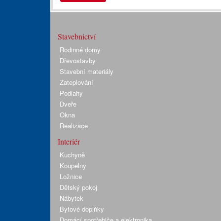
Stavebnictví
Rodinné domy
Dřevostavby
Stavební materiály
Zateplování
Podlahy
Dveře
Okna
Realizace
Interiér
Kuchyně
Koupelny
Ložnice
Dětský pokoj
Nábytek
Bytové doplňky
Domácí spotřebiče a elektronika