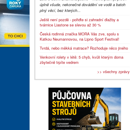
úplně všude, nekonečné dovádění ve vodě a batoh
plný věcí, bez kterých...
Ještě není pozdě - pořiďte si zahradní dlažby a
tvárnice Liastone se slevou až 30 %
Česká rodinná značka MORA Vás zve, spolu s
Katkou Neumannovou, na Lipno Sport Festival!
Tvrdá, nebo měkká matrace? Rozhoduje něco jiného
Venkovní rolety v létě: 5 chyb, kvůli kterým doma
zbytečně trpíte vedrem
>> všechny zprávy