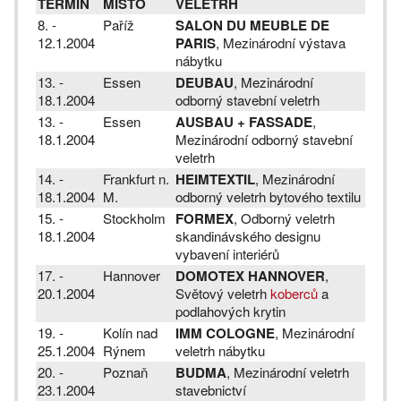
TERMÍN
MÍSTO
VELETRH
8. -
Paříž
SALON DU MEUBLE DE
12.1.2004
PARIS
, Mezinárodní výstava
nábytku
13. -
Essen
DEUBAU
, Mezinárodní
18.1.2004
odborný stavební veletrh
13. -
Essen
AUSBAU + FASSADE
,
18.1.2004
Mezinárodní odborný stavební
veletrh
14. -
Frankfurt n.
HEIMTEXTIL
, Mezinárodní
18.1.2004
M.
odborný veletrh bytového textilu
15. -
Stockholm
FORMEX
, Odborný veletrh
18.1.2004
skandinávského designu
vybavení interiérů
17. -
Hannover
DOMOTEX HANNOVER
,
20.1.2004
Světový veletrh
koberců
a
podlahových krytin
19. -
Kolín nad
IMM COLOGNE
, Mezinárodní
25.1.2004
Rýnem
veletrh nábytku
20. -
Poznaň
BUDMA
, Mezinárodní veletrh
23.1.2004
stavebnictví