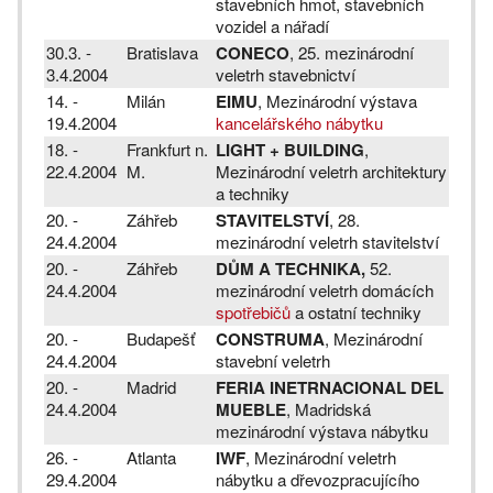
stavebních hmot, stavebních
vozidel a nářadí
30.3. -
Bratislava
CONECO
, 25. mezinárodní
3.4.2004
veletrh stavebnictví
14. -
Milán
EIMU
, Mezinárodní výstava
19.4.2004
kancelářského nábytku
18. -
Frankfurt n.
LIGHT + BUILDING
,
22.4.2004
M.
Mezinárodní veletrh architektury
a techniky
20. -
Záhřeb
STAVITELSTVÍ
, 28.
24.4.2004
mezinárodní veletrh stavitelství
20. -
Záhřeb
DŮM A TECHNIKA,
52.
24.4.2004
mezinárodní veletrh domácích
spotřebičů
a ostatní techniky
20. -
Budapešť
CONSTRUMA
, Mezinárodní
24.4.2004
stavební veletrh
20. -
Madrid
FERIA INETRNACIONAL DEL
24.4.2004
MUEBLE
, Madridská
mezinárodní výstava nábytku
26. -
Atlanta
IWF
, Mezinárodní veletrh
29.4.2004
nábytku a dřevozpracujícího