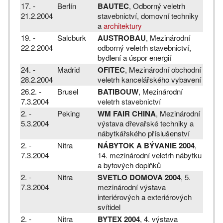
17. -
Berlín
BAUTEC
, Odborný veletrh
21.2.2004
stavebnictví, domovní techniky
a
architektury
19. -
Salcburk
AUSTROBAU
, Mezinárodní
22.2.2004
odborný veletrh stavebnictví,
bydlení a úspor energií
24. -
Madrid
OFITEC
, Mezinárodní obchodní
28.2.2004
veletrh kancelářského vybavení
26.2. -
Brusel
BATIBOUW
, Mezinárodní
7.3.2004
veletrh stavebnictví
2. -
Peking
WM FAIR CHINA
, Mezinárodní
5.3.2004
výstava dřevařské techniky a
nábytkářského příslušenství
2. -
Nitra
NÁBYTOK A BÝVANIE 2004
,
7.3.2004
14. mezinárodní veletrh nábytku
a bytových doplňků
2. -
Nitra
SVETLO DOMOVA 2004
, 5.
7.3.2004
mezinárodní výstava
interiérových a exteriérových
svítidel
2. -
Nitra
BYTEX 2004
, 4. výstava