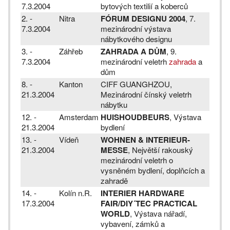
7.3.2004
bytových textilií a koberců
2. -
Nitra
FÓRUM DESIGNU 2004
, 7.
7.3.2004
mezinárodní výstava
nábytkového designu
3. -
Záhřeb
ZAHRADA A DŮM
, 9.
7.3.2004
mezinárodní veletrh
zahrada
a
dům
8. -
Kanton
CIFF GUANGHZOU,
21.3.2004
Mezinárodní čínský veletrh
nábytku
12. -
Amsterdam
HUISHOUDBEURS
, Výstava
21.3.2004
bydlení
13. -
Vídeň
WOHNEN & INTERIEUR-
21.3.2004
MESSE
, Největší rakouský
mezinárodní veletrh o
vysněném bydlení, doplňcích a
zahradě
14. -
Kolín n.R.
INTERIER HARDWARE
17.3.2004
FAIR/DIY´TEC PRACTICAL
WORLD
, Výstava nářadí,
vybavení, zámků a