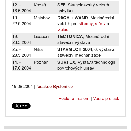
12. -
Kodaň
SFF
, Skandinávský veletrh
16.5.2004
nábytku
19. -
Mnichov
DACH + WAND
, Mezinárodní
22.5.2004
veletrh pro
střechy
,
stěny
a
izolaci
19. -
Lisabon
TECTONICA
, Mezinárodní
23.5.2004
stavební výstava
25. -
Nitra
STAVMECH 2004
, 6. výstava
28.5.2004
stavební mechanizace
14. -
Poznaň
SURFEX
, Výstava technologií
17.6.2004
povrchových úprav
19.08.2004
|
redakce Bydlení.cz
Poslat e-mailem
|
Verze pro tisk