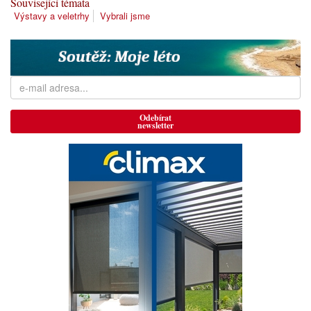
Související témata
Výstavy a veletrhy
Vybrali jsme
Odebírat
newsletter