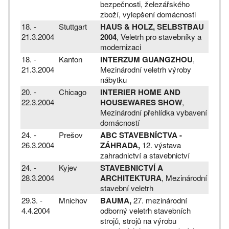
bezpečnosti, železářského
zboží, vylepšení domácnosti
18. -
Stuttgart
HAUS & HOLZ, SELBSTBAU
21.3.2004
2004
, Veletrh pro stavebníky a
modernizaci
18. -
Kanton
INTERZUM GUANGZHOU
,
21.3.2004
Mezinárodní veletrh výroby
nábytku
20. -
Chicago
INTERIER HOME AND
22.3.2004
HOUSEWARES SHOW
,
Mezinárodní přehlídka vybavení
domácností
24. -
Prešov
ABC STAVEBNÍCTVA -
26.3.2004
ZÁHRADA,
12. výstava
zahradnictví a stavebnictví
24. -
Kyjev
STAVEBNICTVÍ A
28.3.2004
ARCHITEKTURA
, Mezinárodní
stavební veletrh
29.3. -
Mnichov
BAUMA,
27. mezinárodní
4.4.2004
odborný veletrh stavebních
strojů, strojů na výrobu