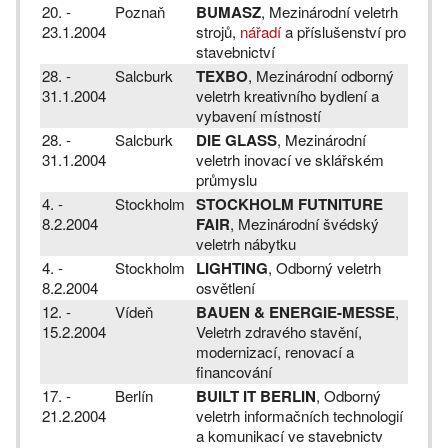
20. -
Poznaň
BUMASZ
, Mezinárodní veletrh
23.1.2004
strojů,
nářadí
a příslušenství pro
stavebnictví
28. -
Salcburk
TEXBO
, Mezinárodní odborný
31.1.2004
veletrh kreativního bydlení a
vybavení místností
28. -
Salcburk
DIE GLASS
, Mezinárodní
31.1.2004
veletrh inovací ve sklářském
průmyslu
4. -
Stockholm
STOCKHOLM FUTNITURE
8.2.2004
FAIR
, Mezinárodní švédský
veletrh nábytku
4. -
Stockholm
LIGHTING
, Odborný veletrh
8.2.2004
osvětlení
12. -
Vídeň
BAUEN & ENERGIE-MESSE
,
15.2.2004
Veletrh zdravého stavění,
modernizací, renovací a
financování
17. -
Berlín
BUILT IT BERLIN
, Odborný
21.2.2004
veletrh informačních technologií
a komunikací ve stavebnictv