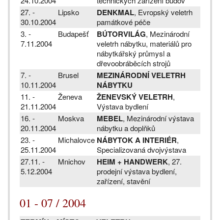
24.10.2004
technických zařízení budov
27. -
Lipsko
DENKMAL
, Evropský veletrh
30.10.2004
památkové péče
3. -
Budapešť
BÚTORVILÁG
, Mezinárodní
7.11.2004
veletrh nábytku, materiálů pro
nábytkářský průmysl a
dřevoobráběcích strojů
7. -
Brusel
MEZINÁRODNÍ VELETRH
10.11.2004
NÁBYTKU
11. -
Ženeva
ŽENEVSKÝ VELETRH
,
21.11.2004
Výstava bydlení
16. -
Moskva
MEBEL
, Mezinárodní výstava
20.11.2004
nábytku a doplňků
23. -
Michalovce
NÁBYTOK A INTERIÉR
,
25.11.2004
Specializovaná dvojvýstava
27.11. -
Mnichov
HEIM + HANDWERK
, 27.
5.12.2004
prodejní výstava bydlení,
zařízení, stavění
01 - 07 / 2004