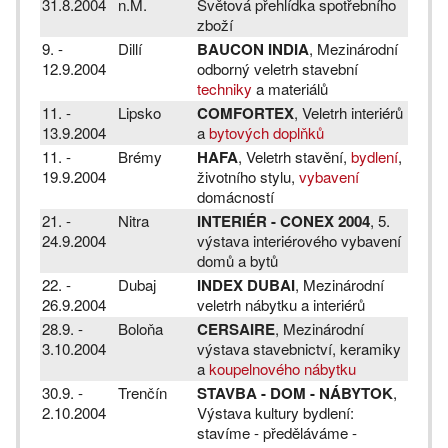
31.8.2004
n.M.
Světová přehlídka spotřebního
zboží
9. -
Dillí
BAUCON INDIA
, Mezinárodní
12.9.2004
odborný veletrh stavební
techniky
a materiálů
11. -
Lipsko
COMFORTEX
, Veletrh interiérů
13.9.2004
a
bytových doplňků
11. -
Brémy
HAFA
, Veletrh stavění,
bydlení
,
19.9.2004
životního stylu,
vybavení
domácností
21. -
Nitra
INTERIÉR - CONEX 2004
, 5.
24.9.2004
výstava interiérového vybavení
domů a bytů
22. -
Dubaj
INDEX DUBAI
, Mezinárodní
26.9.2004
veletrh nábytku a interiérů
28.9. -
Boloňa
CERSAIRE
, Mezinárodní
3.10.2004
výstava stavebnictví, keramiky
a
koupelnového nábytku
30.9. -
Trenčín
STAVBA - DOM - NÁBYTOK
,
2.10.2004
Výstava kultury bydlení:
stavíme - předěláváme -