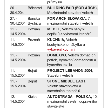
průmyslu
26. -
Bělehrad
BUILDING FAIR (FOR ARCH),
30.4.204
Mezinárodní stavební veletrh
27. -
Banská
FOR ARCH SLOVAKIA
, 7.
30.4.2004
Bystrica
mezinárodní stavební veletrh
11. -
Poznaň
MEBLE
, Veletrh nábytku,
14.5.2004
doplňků a vybavení interiérů
11. -
Poznaň
KUCHNIA,
Veletrh
14.5.2004
kuchyňského nábytku a
vybavení kuchyní
11. -
Poznaň
DOMEXPO
, Veletrh domácích
14.5.2004
potřeb, vybavení domácností a
bytového textilu
11. -
Bejrút
PROJECT LEBANON 2004
,
15.5.2004
Stavební veletrh
11. -
Bejrút
STONE MIDDLE EAST
,
15.5.2004
Veletrh stavebnictví a
stavebních materiálů
12. -
Kielce
AUTOSTRADA - POLSKA,
10.
14.5.2004
mezinárodní veletrh dopravního
stavitelství