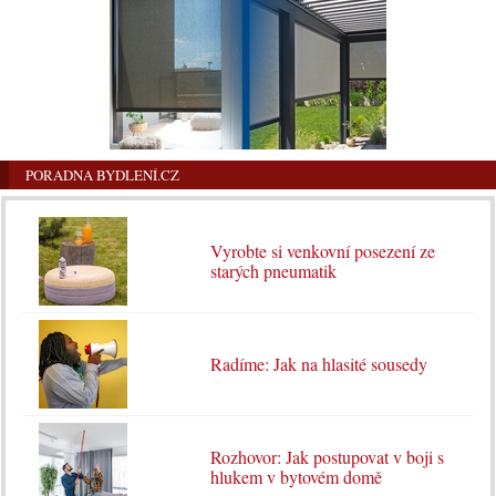
PORADNA BYDLENÍ.CZ
Vyrobte si venkovní posezení ze
starých pneumatik
Radíme: Jak na hlasité sousedy
Rozhovor: Jak postupovat v boji s
hlukem v bytovém domě