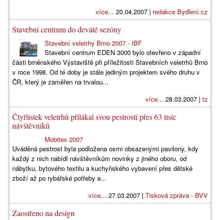
více...
20.04.2007 |
redakce Bydlení.cz
Stavební centrum do deváté sezóny
Stavební veletrhy Brno 2007 - IBF
Stavební centrum EDEN 3000 bylo otevřeno v západní
části brněnského Výstaviště při příležitosti Stavebních veletrhů Brno
v roce 1998. Od té doby je stále jediným projektem svého druhu v
ČR, který je zaměřen na trvalou...
více...
28.03.2007 |
tz
Čtyřlístek veletrhů přilákal svou pestrostí přes 63 tisíc
návštěvníků
Mobitex 2007
Uváděná pestrost byla podložena osmi obsazenými pavilony, kdy
každý z nich nabídl návštěvníkům novinky z jiného oboru, od
nábytku, bytového textilu a kuchyňského vybavení přes dětské
zboží až po rybářské potřeby a...
více...
27.03.2007 |
Tisková zpráva - BVV
Zaostřeno na design