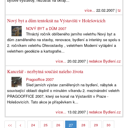
bytové výstavby, nezůstat na okraji...
více...
22.02.2007 |
tz
Nový byt a dům tentokrát na Výstavišti v Holešovicích
NOVÝ BYT a DŮM 2007
Třináctý ročník oblíbeného jarního veletrhu Nový byt a
dům zaměřeného na stavby, renovace, bydlení a interiéry se spolu s
2. ročníkem veletrhu Dřevostavby , veletrhem Moderní vytápění a
veletrhem geodézie a kartografie...
více...
20.02.2007 |
redakce Bydlení.cz
Kancelář - nezbytná součást našeho života
Pragooffice 2007
Sled jarních výstav zaměřených na bydlení, nábytek a
související oblasti doplnil o minulém víkendu 2. mezinárodní veletrh
PRAGOOFFICE 2007, který se konal na Výstavišti v Praze -
Holešovicích. Tato akce je příspěvkem k...
více...
13.02.2007 |
redakce Bydlení.cz
27
<<
<
24
25
26
28
29
30