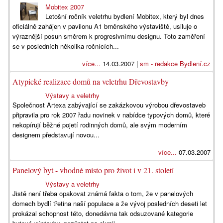
Mobitex 2007
Letošní ročník veletrhu bydlení Mobitex, který byl dnes
oficiálně zahájen v pavilonu A1 brněnského výstaviště, usiluje o
výraznější posun směrem k progresivnímu designu. Toto zaměření
se v posledních několika ročnících...
více...
14.03.2007 |
sm - redakce Bydlení.cz
Atypické realizace domů na veletrhu Dřevostavby
Výstavy a veletrhy
Společnost Artexa zabývající se zakázkovou výrobou dřevostaveb
připravila pro rok 2007 řadu novinek v nabídce typových domů, které
nekopírují běžné pojetí rodinných domů, ale svým moderním
designem představují novou...
více...
07.03.2007
Panelový byt - vhodné místo pro život i v 21. století
Výstavy a veletrhy
Jistě není třeba opakovat známá fakta o tom, že v panelových
domech bydlí třetina naší populace a že vývoj posledních deseti let
prokázal schopnost této, donedávna tak odsuzované kategorie