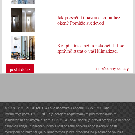
Jak prosvětlit tmavou chodbu bez
oken? Pomůže světlovod
Koupí a instalací to nekončí. Jak se
správně starat o vaši klimatizaci
>> všechny dotazy
poslat dotaz
© 1999 - 2019 ABSTRACT, s.r.o. a dodavatelé obsahu. ISSN 1214 - 5548
Internetový portál BYDLENÍ.CZ je zdrojem registrovaným pod mezinárodním
standardním seriálovým číslem ISSN 1214 - 5548 dodržuje právní předpisy o ochraně
osobních údajů. Publikování nebo šíření obsahu serveru nebo jakékoliv části
zveřejněného materiálu jakoukoliv formou je bez předchozího písemného souhlasu