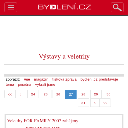
Toggle
navigation
Výstavy a veletrhy
zobrazit:
vše
magazín
tisková zpráva
bydlení.cz představuje
téma
poradna
vybrali jsme
27
<<
<
24
25
26
28
29
30
31
>
>>
Veletrhy FOR FAMILY 2007 zahájeny