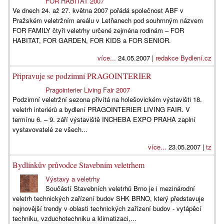
FOR HABITAT 2007
Ve dnech 24. až 27. května 2007 pořádá společnost ABF v
Pražském veletržním areálu v Letňanech pod souhrnným názvem
FOR FAMILY čtyři veletrhy určené zejména rodinám – FOR
HABITAT, FOR GARDEN, FOR KIDS a FOR SENIOR.
více...
24.05.2007 |
redakce Bydlení.cz
Připravuje se podzimní PRAGOINTERIER
Pragointerier Living Fair 2007
Podzimní veletržní sezona přivítá na holešovickém výstavišti 18.
veletrh interiérů a bydlení PRAGOINTERIER LIVING FAIR. V
termínu 6. – 9. září výstaviště INCHEBA EXPO PRAHA zaplní
vystavovatelé ze všech...
více...
23.05.2007 |
tz
Bydlínkův průvodce Stavebním veletrhem
Výstavy a veletrhy
Součástí Stavebních veletrhů Brno je i mezinárodní
veletrh technických zařízení budov SHK BRNO, který představuje
nejnovější trendy v oblasti technických zařízení budov - vytápěcí
techniku, vzduchotechniku a klimatizaci,...