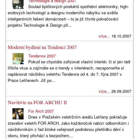
Technologie a design 2007
Soulad špičkových produktů spotřební elektroniky, high-
endových technologií a designu moderního nábytku ve světle
inteligentních řešení domácnosti – to je již čtvrté pokračování
projektu Technologie & Design při...
více...
18.10.2007
Moderní bydlení na Tendenci 2007
Tendence 2007
Pokud se chystáte zařizovat vlastní interiér, či si jen rádi
tříbíte vkus a zajímáte se o trendy v interiérech, nezapomeňte si
naplánovat návštěvu veletrhu Tendence od 4. do 7. října 2007 v
Praze Letňanech. Již po...
více...
26.09.2007
Navštivte na FOR ARCHU II
For Arch 2007
Dnes v Pražském veletržním areálu Letňany pokračuje
stavební veletrh FOR ARCH. Jako každoročně nabízí odborníkům i
návštěvníkům z řad široké veřejnosti podrobnou přehlídku dění v
oboru, který přichází s bezpočtem...