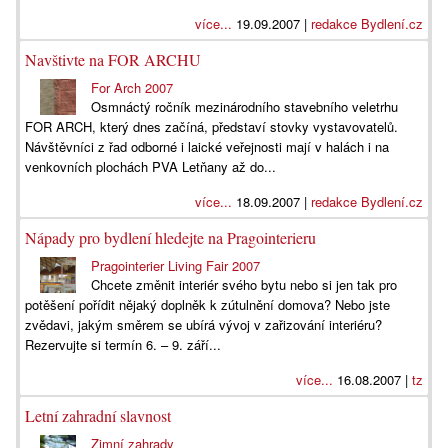
více...
19.09.2007 |
redakce Bydlení.cz
Navštivte na FOR ARCHU
For Arch 2007
Osmnáctý ročník mezinárodního stavebního veletrhu
FOR ARCH, který dnes začíná, představí stovky vystavovatelů.
Návštěvníci z řad odborné i laické veřejnosti mají v halách i na
venkovních plochách PVA Letňany až do...
více...
18.09.2007 |
redakce Bydlení.cz
Nápady pro bydlení hledejte na Pragointerieru
Pragointerier Living Fair 2007
Chcete změnit interiér svého bytu nebo si jen tak pro
potěšení pořídit nějaký doplněk k zútulnění domova? Nebo jste
zvědavi, jakým směrem se ubírá vývoj v zařizování interiéru?
Rezervujte si termín 6. – 9. září...
více...
16.08.2007 |
tz
Letní zahradní slavnost
Zimní zahrady