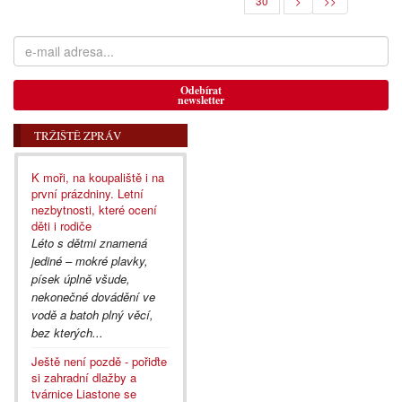
30
>
>>
Odebírat
newsletter
TRŽIŠTĚ ZPRÁV
K moři, na koupaliště i na
první prázdniny. Letní
nezbytnosti, které ocení
děti i rodiče
Léto s dětmi znamená
jediné – mokré plavky,
písek úplně všude,
nekonečné dovádění ve
vodě a batoh plný věcí,
bez kterých...
Ještě není pozdě - pořiďte
si zahradní dlažby a
tvárnice Liastone se