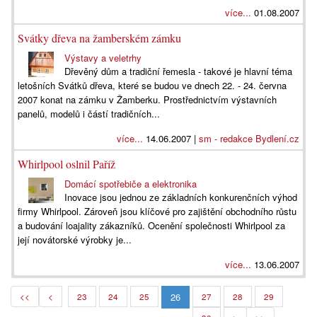
více...
01.08.2007
Svátky dřeva na žamberském zámku
Výstavy a veletrhy
Dřevěný dům a tradiční řemesla - takové je hlavní téma
letošních Svátků dřeva, které se budou ve dnech 22. - 24. června
2007 konat na zámku v Žamberku. Prostřednictvím výstavních
panelů, modelů i částí tradičních...
více...
14.06.2007 |
sm - redakce Bydlení.cz
Whirlpool oslnil Paříž
Domácí spotřebiče a elektronika
Inovace jsou jednou ze základních konkurenčních výhod
firmy Whirlpool. Zároveň jsou klíčové pro zajištění obchodního růstu
a budování loajality zákazníků. Ocenění společnosti Whirlpool za
její novátorské výrobky je...
více...
13.06.2007
26
<<
<
23
24
25
27
28
29