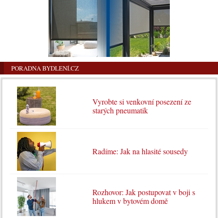
PORADNA BYDLENÍ.CZ
Vyrobte si venkovní posezení ze
starých pneumatik
Radíme: Jak na hlasité sousedy
Rozhovor: Jak postupovat v boji s
hlukem v bytovém domě