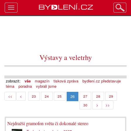
Toggle
navigation
Výstavy a veletrhy
zobrazit:
vše
magazín
tisková zpráva
bydlení.cz představuje
téma
poradna
vybrali jsme
26
<<
<
23
24
25
27
28
29
30
>
>>
Nejdražší gramofon světa či dokonalé stereo