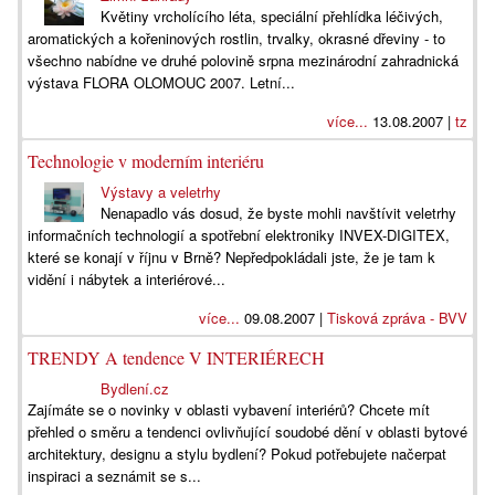
Květiny vrcholícího léta, speciální přehlídka léčivých,
aromatických a kořeninových rostlin, trvalky, okrasné dřeviny - to
všechno nabídne ve druhé polovině srpna mezinárodní zahradnická
výstava FLORA OLOMOUC 2007. Letní...
více...
13.08.2007 |
tz
Technologie v moderním interiéru
Výstavy a veletrhy
Nenapadlo vás dosud, že byste mohli navštívit veletrhy
informačních technologií a spotřební elektroniky INVEX-DIGITEX,
které se konají v říjnu v Brně? Nepředpokládali jste, že je tam k
vidění i nábytek a interiérové...
více...
09.08.2007 |
Tisková zpráva - BVV
TRENDY A tendence V INTERIÉRECH
Bydlení.cz
Zajímáte se o novinky v oblasti vybavení interiérů? Chcete mít
přehled o směru a tendenci ovlivňující soudobé dění v oblasti bytové
architektury, designu a stylu bydlení? Pokud potřebujete načerpat
inspiraci a seznámit se s...