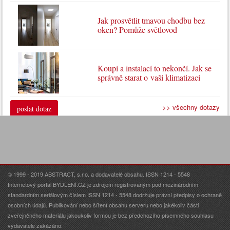
Jak prosvětlit tmavou chodbu bez
oken? Pomůže světlovod
Koupí a instalací to nekončí. Jak se
správně starat o vaši klimatizaci
>> všechny dotazy
poslat dotaz
© 1999 - 2019 ABSTRACT, s.r.o. a dodavatelé obsahu. ISSN 1214 - 5548
Internetový portál BYDLENÍ.CZ je zdrojem registrovaným pod mezinárodním
standardním seriálovým číslem ISSN 1214 - 5548 dodržuje právní předpisy o ochraně
osobních údajů. Publikování nebo šíření obsahu serveru nebo jakékoliv části
zveřejněného materiálu jakoukoliv formou je bez předchozího písemného souhlasu
vydavatele zakázáno.