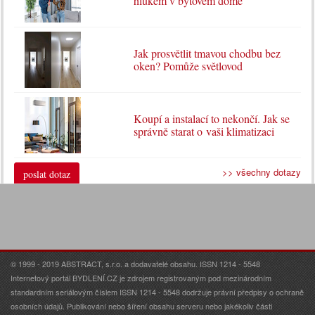
hlukem v bytovém domě
Jak prosvětlit tmavou chodbu bez
oken? Pomůže světlovod
Koupí a instalací to nekončí. Jak se
správně starat o vaši klimatizaci
>> všechny dotazy
poslat dotaz
© 1999 - 2019 ABSTRACT, s.r.o. a dodavatelé obsahu. ISSN 1214 - 5548
Internetový portál BYDLENÍ.CZ je zdrojem registrovaným pod mezinárodním
standardním seriálovým číslem ISSN 1214 - 5548 dodržuje právní předpisy o ochraně
osobních údajů. Publikování nebo šíření obsahu serveru nebo jakékoliv části