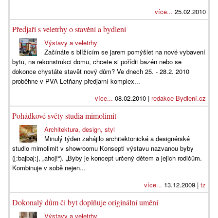
více...
25.02.2010
Předjaří s veletrhy o stavění a bydlení
Výstavy a veletrhy
Začínáte s blížícím se jarem pomýšlet na nové vybavení
bytu, na rekonstrukci domu, chcete si pořídit bazén nebo se
dokonce chystáte stavět nový dům? Ve dnech 25. - 28.2. 2010
proběhne v PVA Letňany předjarní komplex...
více...
08.02.2010 |
redakce Bydlení.cz
Pohádkové světy studia mimolimit
Architektura, design, styl
Minulý týden zahájilo architektonické a designérské
studio mimolimit v showroomu Konsepti výstavu nazvanou byby
([:bajbaj:], „ahoj!“). „Byby je koncept určený dětem a jejich rodičům.
Kombinuje v sobě nejen...
více...
13.12.2009 |
tz
Dokonalý dům či byt doplňuje originální umění
Výstavy a veletrhy