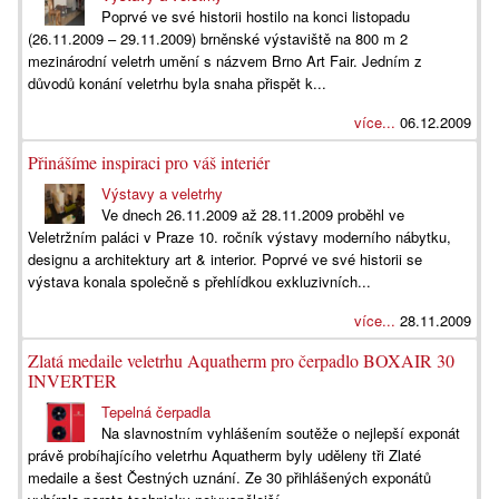
Poprvé ve své historii hostilo na konci listopadu
(26.11.2009 – 29.11.2009) brněnské výstaviště na 800 m 2
mezinárodní veletrh umění s názvem Brno Art Fair. Jedním z
důvodů konání veletrhu byla snaha přispět k...
více...
06.12.2009
Přinášíme inspiraci pro váš interiér
Výstavy a veletrhy
Ve dnech 26.11.2009 až 28.11.2009 proběhl ve
Veletržním paláci v Praze 10. ročník výstavy moderního nábytku,
designu a architektury art & interior. Poprvé ve své historii se
výstava konala společně s přehlídkou exkluzivních...
více...
28.11.2009
Zlatá medaile veletrhu Aquatherm pro čerpadlo BOXAIR 30
INVERTER
Tepelná čerpadla
Na slavnostním vyhlášením soutěže o nejlepší exponát
právě probíhajícího veletrhu Aquatherm byly uděleny tři Zlaté
medaile a šest Čestných uznání. Ze 30 přihlášených exponátů