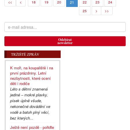
21
<<
<
18
19
20
22
23
24
25
>
>>
Odebírat
newsletter
TRŽIŠTĚ ZPRÁV
K moři, na koupaliště i na
první prázdniny. Letní
nezbytnosti, které ocení
děti i rodiče
Léto s dětmi znamená
jediné – mokré plavky,
písek úplně všude,
nekonečné dovádění ve
vodě a batoh plný věcí,
bez kterých...
Ještě není pozdě - pořiďte