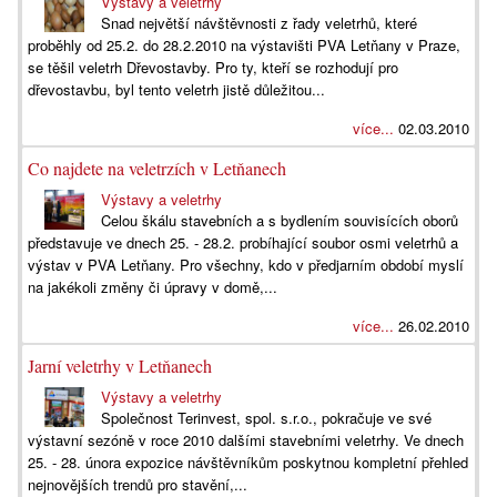
Výstavy a veletrhy
Snad největší návštěvnosti z řady veletrhů, které
proběhly od 25.2. do 28.2.2010 na výstavišti PVA Letňany v Praze,
se těšil veletrh Dřevostavby. Pro ty, kteří se rozhodují pro
dřevostavbu, byl tento veletrh jistě důležitou...
více...
02.03.2010
Co najdete na veletrzích v Letňanech
Výstavy a veletrhy
Celou škálu stavebních a s bydlením souvisících oborů
představuje ve dnech 25. - 28.2. probíhající soubor osmi veletrhů a
výstav v PVA Letňany. Pro všechny, kdo v předjarním období myslí
na jakékoli změny či úpravy v domě,...
více...
26.02.2010
Jarní veletrhy v Letňanech
Výstavy a veletrhy
Společnost Terinvest, spol. s.r.o., pokračuje ve své
výstavní sezóně v roce 2010 dalšími stavebními veletrhy. Ve dnech
25. - 28. února expozice návštěvníkům poskytnou kompletní přehled
nejnovějších trendů pro stavění,...