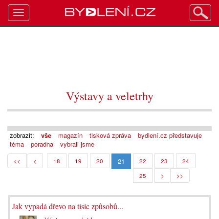
Toggle
navigation
Výstavy a veletrhy
zobrazit:
vše
magazín
tisková zpráva
bydlení.cz představuje
téma
poradna
vybrali jsme
21
<<
<
18
19
20
22
23
24
25
>
>>
Jak vypadá dřevo na tisíc způsobů...